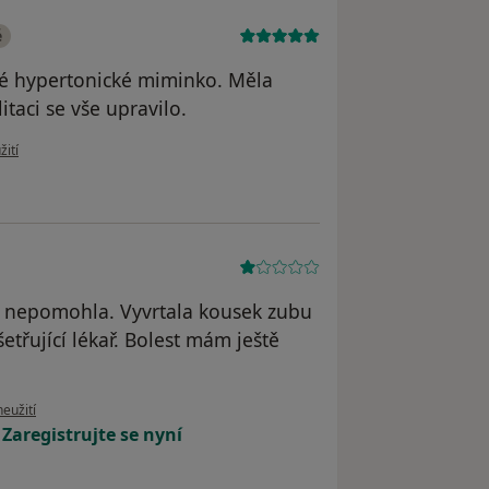
é
mé hypertonické miminko. Měla
taci se vše upravilo.
 uživatele Mgr. Markéta Kubecová
žití
c nepomohla. Vyvrtala kousek zubu
etřující lékař. Bolest mám ještě
u uživatele A. L.
neužití
!
Zaregistrujte se nyní