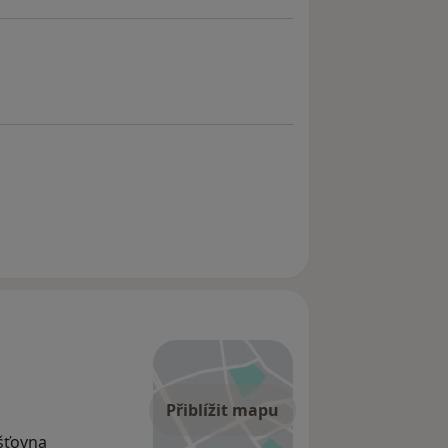
Přiblížit mapu
išťovna