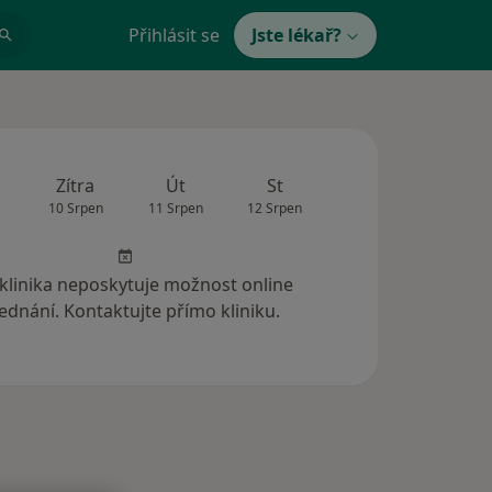
Přihlásit se
Jste lékař?
Zítra
Út
St
Čt
Pá
10 Srpen
11 Srpen
12 Srpen
13 Srpen
14 Srp
 klinika neposkytuje možnost online
ednání. Kontaktujte přímo kliniku.