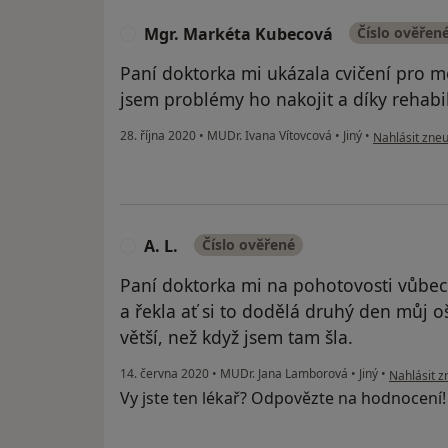
Mgr. Markéta Kubecová
Číslo ověřen
M
Paní doktorka mi ukázala cvičení pro 
jsem problémy ho nakojit a díky rehabili
podle názoru
28. října 2020
•
MUDr. Ivana Vítovcová
•
Jiný
•
Nahlásit zneu
A. L.
Číslo ověřené
A
Paní doktorka mi na pohotovosti vůbe
a řekla ať si to dodělá druhý den můj oš
větší, než když jsem tam šla.
podle názor
14. června 2020
•
MUDr. Jana Lamborová
•
Jiný
•
Nahlásit z
Vy jste ten lékař? Odpovězte na hodnocení