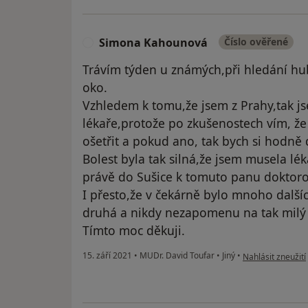
Simona Kahounová
Číslo ověřené
S
Trávím týden u známých,při hledání hub
oko.
Vzhledem k tomu,že jsem z Prahy,tak j
lékaře,protože po zkušenostech vím, že
ošetřit a pokud ano, tak bych si hodně
Bolest byla tak silná,že jsem musela l
právě do Sušice k tomuto panu doktoro
I přesto,že v čekárně bylo mnoho další
druhá a nikdy nezapomenu na tak milý a
Tímto moc děkuji.
podle názoru už
15. září 2021
•
MUDr. David Toufar
•
Jiný
•
Nahlásit zneužití