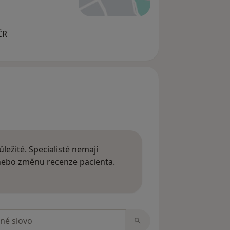
ČR
ležité. Specialisté nemají
 nebo změnu recenze pacienta.
 o názorech
zorech