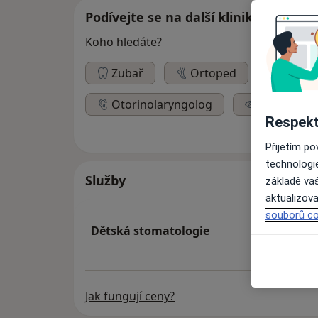
Podívejte se na další kliniky
Koho hledáte?
Zubař
Ortoped
Derma
Otorinolaryngolog
Oční lékař
Respekt
Přijetím p
technologi
Služby
základě vaš
aktualizova
souborů co
Dětská stomatologie
Jak fungují ceny?