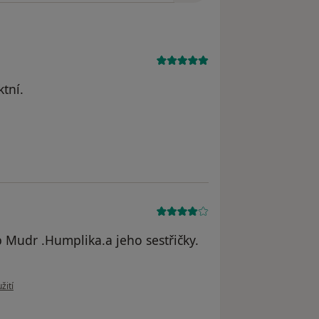
ktní.
e Oliver Toufar
p Mudr .Humplika.a jeho sestřičky.
 uživatele Ferdinand Šutý
žití