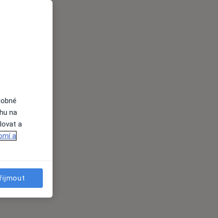
dobné
ahu na
lovat a
omí a
řijmout