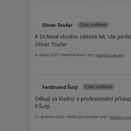
Oliver Toufar
Číslo ověřené
O
K Dr.Nové chodím několik let, vše perfe
Oliver Toufar
podle názoru uživatel
4. dubna 2025
•
Kateřina Nová
•
Jiný
•
Nahlásit zneužití
Ferdinand Šutý
Číslo ověřené
F
Děkuji za kladný a profesionální přístu
F.Šutý.
podle názoru
21. prosince 2023
•
MUDr. Jan Humplík
•
Jiný
•
Nahlásit zneu