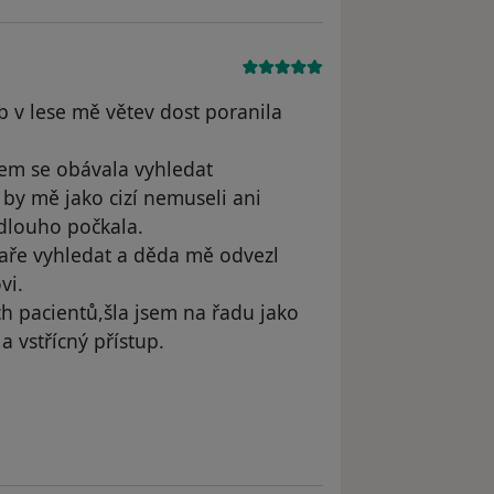
 v lese mě větev dost poranila
sem se obávala vyhledat
 by mě jako cizí nemuseli ani
 dlouho počkala.
ékaře vyhledat a děda mě odvezl
vi.
ch pacientů,šla jsem na řadu jako
 vstřícný přístup.
ivatele Simona Kahounová