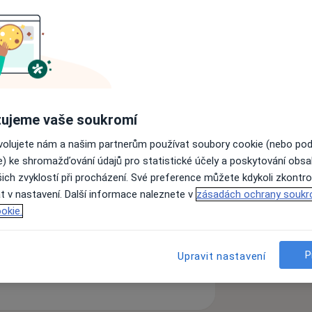
tolog
Neurolog
Fyzioterapeut
ujeme vaše soukromí
Hledejte jinou specializaci
ovolujete nám a našim partnerům používat soubory cookie (nebo po
e) ke shromažďování údajů pro statistické účely a poskytování obs
ich zvyklostí při procházení. Své preference můžete kdykoli zkontro
t v nastavení. Další informace naleznete v
zásadách ochrany soukr
okie.
P
Upravit nastavení