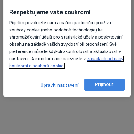
Respektujeme vaše soukromí
Mgr. Michaela Spilková
Přijetím povolujete nám a našim partnerům používat
·
Více
Fyzioterapeut
soubory cookie (nebo podobné technologie) ke
121 názorů
shromažďování údajů pro statistické účely a poskytování
obsahu na základě vašich zvyklostí při procházení. Své
Mánesova 1723/55, Plzeň
•
Mapa
preference můžete kdykoli zkontrolovat a aktualizovat v
Fyzioterapie MK
nastavení. Další informace naleznete v
zásadách ochrany
DOSPĚLÍ - Podologie/podiatrie
1 250 Kč
soukromí a souborů cookie.
Tento specialista nenabízí online rezervaci termínu na této adrese.
Přijmout
Upravit nastavení
Rezervovat termín