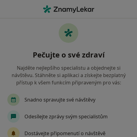
Hla
Dospělí - Podologie Podiatrie • Plzeň, plzeňský
Filtry
• 1
Mapa
DOSPĚLÍ - Podologie/podiatrie Plzeň
Pečujte o své zdraví
Jak řadíme výsledky vyhledávání?
Najděte nejlepšího specialistu a objednejte si
návštěvu. Stáhněte si aplikaci a získejte bezplatný
Jakého specialistu hledáte?
přístup k všem funkcím připraveným pro vás:
Fyzioterapeut
Rehabilitační lékař
Snadno spravujte své návštěvy
Odesílejte zprávy svým specialistům
Dostávejte připomenutí o návštěvě