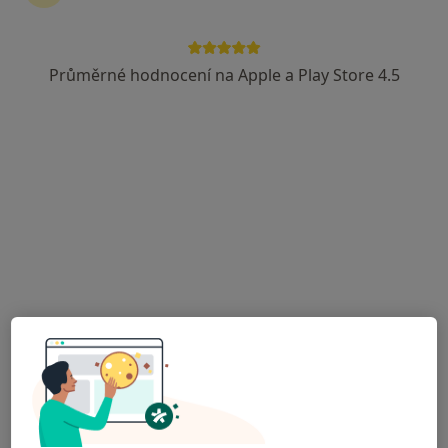
Průměrné hodnocení na Apple a Play Store 4.5
PhDr. Kristýna Schwarzová
·
Více
Fyzioterapeut
105 názorů
Mánesova 1723/55, Plzeň
•
Mapa
Fyzioterapie MK
DOSPĚLÍ - Podologie/podiatrie
1 250 Kč
Tento specialista nenabízí online rezervaci termínu na této adrese.
Rezervovat termín