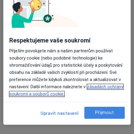
Martina Nováková
Průměrné hodnocení na Apple a Play Store 4.5
Fyzioterapeut
Kněžice
Respektujeme vaše soukromí
Věnceslava Plavcová
Přijetím povolujete nám a našim partnerům používat
soubory cookie (nebo podobné technologie) ke
Fyzioterapeut
shromažďování údajů pro statistické účely a poskytování
Aš
obsahu na základě vašich zvyklostí při procházení. Své
preference můžete kdykoli zkontrolovat a aktualizovat v
nastavení. Další informace naleznete v
zásadách ochrany
Dagmar Klímová
soukromí a souborů cookie.
Fyzioterapeut
Aš
Přijmout
Upravit nastavení
Hana Dufková