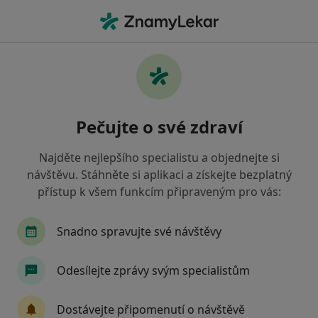
Hla
Česká Průmyslová Zdravotní Pojišťovna • Plzeň, plzeňský
Filtry
• 1
Mapa
Česká průmyslová zdravotní pojišťovna
Pečujte o své zdraví
Plzeň - Přečtěte si názory a objednejte si
návštěvu
Najděte nejlepšího specialistu a objednejte si
Jak řadíme výsledky vyhledávání?
návštěvu. Stáhněte si aplikaci a získejte bezplatný
přístup k všem funkcím připraveným pro vás:
Jakého specialistu hledáte?
Snadno spravujte své návštěvy
Zubař
Dentální hygienistka, hygienista
C
Odesílejte zprávy svým specialistům
Dostávejte připomenutí o návštěvě