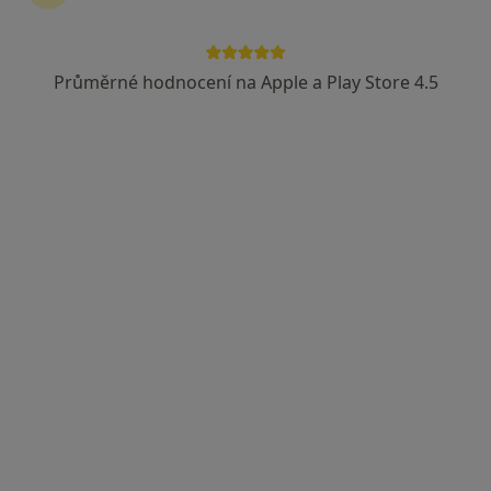
Průměrné hodnocení na Apple a Play Store 4.5
MUDr. Radovan Hora
·
Více
Ortoped
466 názorů
Terezie Brzkové 15, Plzeň
•
Mapa
Ortopedická ambulance Zdravcentrum Skvrňany
Tento specialista nenabízí online rezervaci termínu na této adrese.
Rezervovat termín