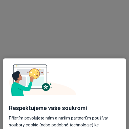
MDDr. Tereza Nesvedová
·
Více
Zubař
15 názorů
Husova 774/17, Plzeň
•
Mapa
Dentica
Vstupní vyšetření
500 Kč
Tento specialista nenabízí online rezervaci termínu na této adrese.
Rezervovat termín
Respektujeme vaše soukromí
Přijetím povolujete nám a našim partnerům používat
soubory cookie (nebo podobné technologie) ke