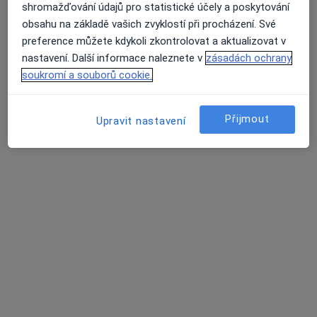
shromažďování údajů pro statistické účely a poskytování
obsahu na základě vašich zvyklostí při procházení. Své
preference můžete kdykoli zkontrolovat a aktualizovat v
MUDr. Jiří Klečka
nastavení. Další informace naleznete v
zásadách ochrany
·
Více
Urolog
soukromí a souborů cookie.
544 názorů
Šumavská 2, Plzeň
•
Mapa
Přijmout
Upravit nastavení
Urocentrum Plzeň - Research Site s.r.o. (1.patro)
Tento specialista nenabízí online rezervaci termínu na této adrese.
Rezervovat termín