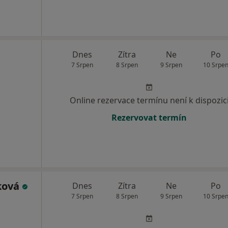
Dnes
Zítra
Ne
Po
7 Srpen
8 Srpen
9 Srpen
10 Srpe
Online rezervace termínu není k dispozic
Rezervovat termín
ková
Dnes
Zítra
Ne
Po
7 Srpen
8 Srpen
9 Srpen
10 Srpe