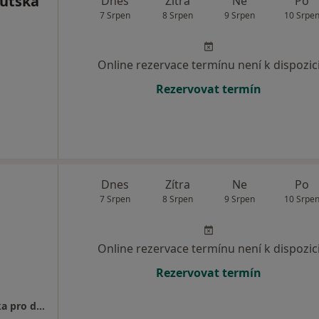
utská
Dnes
Zítra
Ne
Po
7 Srpen
8 Srpen
9 Srpen
10 Srpe
Online rezervace termínu není k dispozic
Rezervovat termín
Dnes
Zítra
Ne
Po
7 Srpen
8 Srpen
9 Srpen
10 Srpe
Online rezervace termínu není k dispozic
Rezervovat termín
MUDr. Veronika Braierová - Praktická lékařka pro dospělé