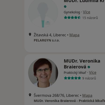
MUDr. Ludmila Kr
·
Více
Gynekolog
15 názorů
Žitavská 4, Liberec
•
Mapa
PELARGYN s.r.o.
MUDr. Veronika
Braierová
·
Více
Praktický lékař
9 názorů
Švermova 268/76, Liberec
•
Mapa