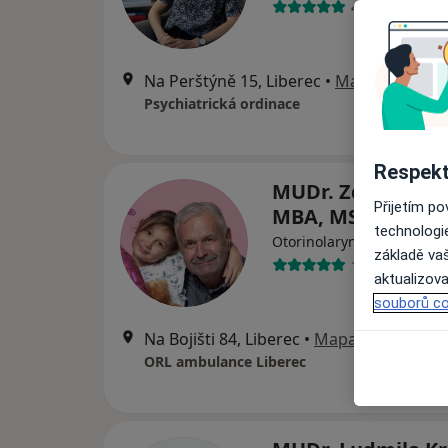
41 názorů
Na Perštýně 15, Liberec
•
Mapa
Psychiatrická ordinace
Respekt
MUDr. Zdeněk Ku
Přijetím p
MBA, MSc
technologi
·
Více
Otorinolaryngolog
základě vaš
12 názorů
aktualizova
souborů co
Na Bojišti 84, Liberec
•
Mapa
ORL ambulance Liberec