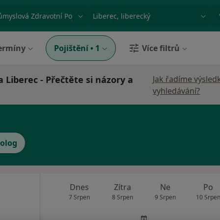
ace, nemoc nebo příjmení
Město nebo region
ermíny
Pojištění
•
1
Více filtrů
Liberec - Přečtěte si názory a
Jak řadíme výsled
vyhledávání?
olog
Dnes
Zítra
Ne
Po
7 Srpen
8 Srpen
9 Srpen
10 Srpe