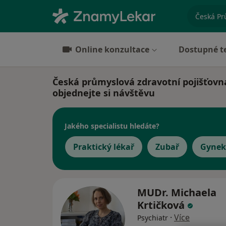
specializ
Online konzultace
Dostupné t
Česká průmyslová zdravotní pojišťovna 
objednejte si návštěvu
Jakého specialistu hledáte?
Praktický lékař
Zubař
Gynek
MUDr. Michaela
Krtičková
·
Více
Psychiatr