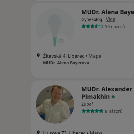
MUDr. Alena Bay
·
Více
Gynekolog
50 názorů
Žitavská 4, Liberec
•
Mapa
MUDr. Alena Bayerová
MUDr. Alexander
Pimakhin
Zubař
8 názorů
Husova 73, Liberec
•
Mapa