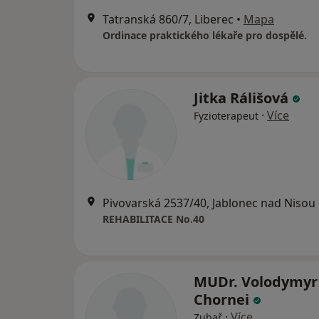
Tatranská 860/7, Liberec
•
Mapa
Ordinace praktického lékaře pro dospělé.
Jitka Rálišová
·
Více
Fyzioterapeut
Pivovarská 2537/40, Jablonec nad Nisou
REHABILITACE No.40
MUDr. Volodymyr
Chornei
·
Více
Zubař