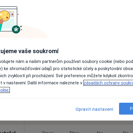
Online rezervace termínu není k dispozic
Rezervovat termín
ujeme vaše soukromí
br
Dnes
Zítra
Ne
Po
ovolujete nám a našim partnerům používat soubory cookie (nebo po
7 Srpen
8 Srpen
9 Srpen
10 Srpe
e) ke shromažďování údajů pro statistické účely a poskytování obs
ich zvyklostí při procházení. Své preference můžete kdykoli zkontro
t v nastavení. Další informace naleznete v
Online rezervace termínu není k dispozic
zásadách ochrany soukr
okie.
Rezervovat termín
P
Upravit nastavení