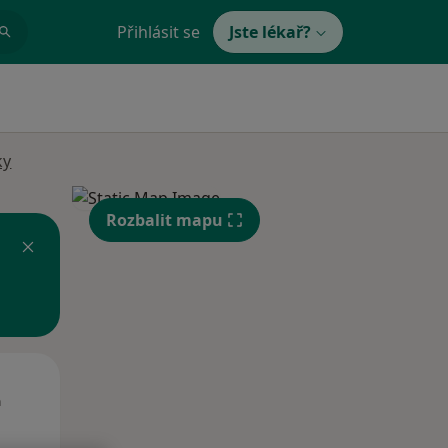
Přihlásit se
Jste lékař?
ky
Rozbalit mapu
Út
St
Čt
n
11 Srpen
12 Srpen
13 Srpen