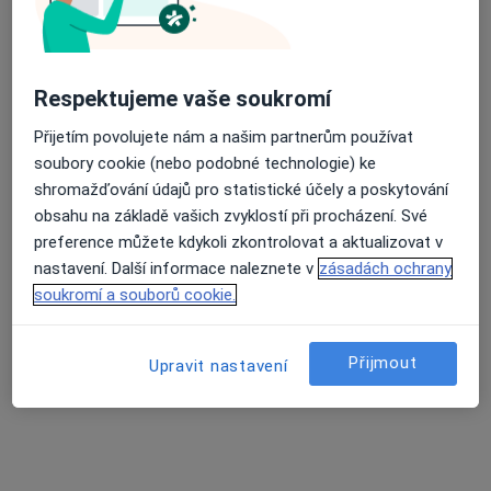
MUDr. Lucie Voráčková
·
Více
Plicní lékař
3 názory
Respektujeme vaše soukromí
Senovážné nám. 1616, České Budějovice
•
Mapa
Přijetím povolujete nám a našim partnerům používat
Plicní ambulance ČB s.r.o.
soubory cookie (nebo podobné technologie) ke
Tento specialista nenabízí online rezervaci termínu na této adrese.
shromažďování údajů pro statistické účely a poskytování
obsahu na základě vašich zvyklostí při procházení. Své
Rezervovat termín
preference můžete kdykoli zkontrolovat a aktualizovat v
nastavení. Další informace naleznete v
zásadách ochrany
soukromí a souborů cookie.
Přijmout
Upravit nastavení
MUDr. Josef Vaníček