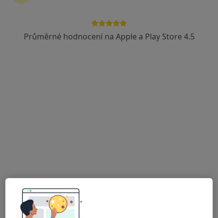
MDDr. Diana Urban
Průměrné hodnocení na Apple a Play Store 4.5
·
Více
Zubař
4 názory
Jírovcova 15, České Budějovice
•
Mapa
DentiSmile
Tento specialista nenabízí online rezervaci termínu na této adrese.
Rezervovat termín