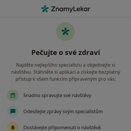
Hla
Česká Průmyslová Zdravotní Pojišťovna • České Budějovice, jihočeský
Filtry
• 1
Mapa
Česká průmyslová zdravotní pojišťovna
Pečujte o své zdraví
České Budějovice - Přečtěte si názory a
objednejte si návštěvu
Najděte nejlepšího specialistu a objednejte si
Jak řadíme výsledky vyhledávání?
návštěvu. Stáhněte si aplikaci a získejte bezplatný
přístup k všem funkcím připraveným pro vás:
Jakého specialistu hledáte?
Snadno spravujte své návštěvy
Odesílejte zprávy svým specialistům
Dostávejte připomenutí o návštěvě