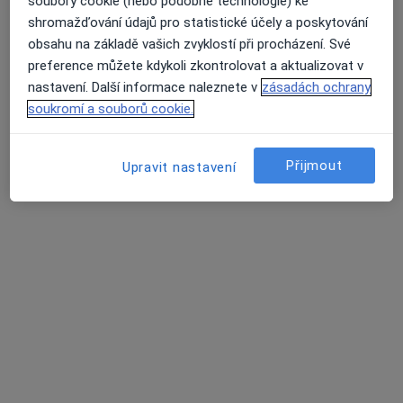
soubory cookie (nebo podobné technologie) ke
shromažďování údajů pro statistické účely a poskytování
obsahu na základě vašich zvyklostí při procházení. Své
preference můžete kdykoli zkontrolovat a aktualizovat v
nastavení. Další informace naleznete v
zásadách ochrany
soukromí a souborů cookie.
MUDr. Veronika Soukupová
·
Více
Terapeut
5 názorů
Přijmout
Upravit nastavení
Lipenská 869/17, České Budějovice 37001, České Budějovice
•
Mapa
MUDr. Veronika Soukupová - psychoterapeut ve výcviku
Tento specialista nenabízí online rezervaci termínu na této adrese.
Rezervovat termín