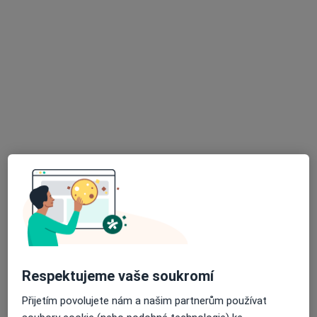
Mgr. Radka Porubová
·
Více
Psychoterapeut, Psycholog
48 názorů
U Tří lvů 294, České Budějovice 6, České Budějovice
•
Mapa
psycholog a psychoterapeut Mgr. et Bc. Radka Porubová
Individuální psychoterapie
1 050 Kč
Tento specialista nenabízí online rezervaci termínu na této adrese.
Rezervovat termín
Respektujeme vaše soukromí
Přijetím povolujete nám a našim partnerům používat