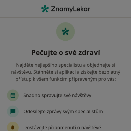
Hla
České Budějovice, jihočeský
Filtry
Mapa
České Budějovice
Pečujte o své zdraví
Jak řadíme výsledky vyhledávání?
Najděte nejlepšího specialistu a objednejte si
návštěvu. Stáhněte si aplikaci a získejte bezplatný
Jakého specialistu hledáte?
přístup k všem funkcím připraveným pro vás:
Zubař
Praktický lékař
Internista
Ped
Snadno spravujte své návštěvy
Odesílejte zprávy svým specialistům
Dostávejte připomenutí o návštěvě