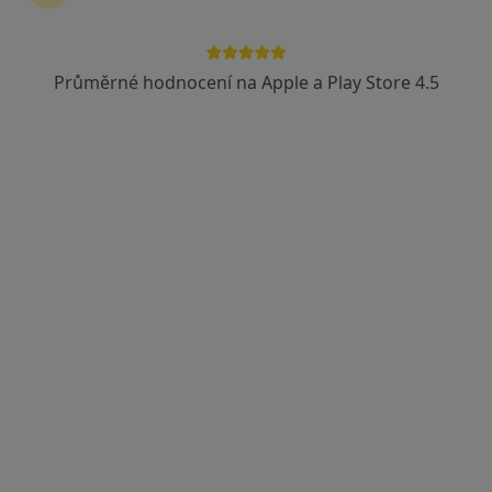
Průměrné hodnocení na Apple a Play Store 4.5
PhDr. Mgr. Milena Blažková
·
Více
Psycholog, Psychoterapeut
37 názorů
Adresa
Online
České Budějovice
•
Mapa
PhDr.Mgr. Milena Blažková - online
Psychoterapie
1 500 Kč
Tento specialista nenabízí online rezervaci termínu na této adrese.
Rezervovat termín