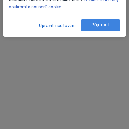
soukromí a souborů cookie.
Přijmout
Upravit nastavení
Mgr. Jaroslav Polák
·
Více
Psycholog, Kouč
Klavíkova 13, České Budějovice
•
Mapa
Mgr. Jaroslav Polák
Párová konzultace (60 minut)
1 200 Kč
Tento specialista nenabízí online rezervaci termínu na této adrese.
Rezervovat termín