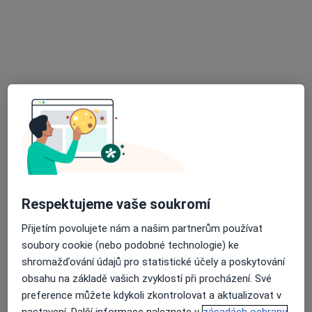
Mgr. Lenka Mašková
·
Více
Psychoterapeut
2 názory
Průběžná 591/5, České Budějovice
•
Mapa
Psychoterapeutické poradenství České Budějovice
Individuální psychoterapie
od 1 200 kč
Respektujeme vaše soukromí
Tento specialista nenabízí online rezervaci termínu na této adrese.
Přijetím povolujete nám a našim partnerům používat
soubory cookie (nebo podobné technologie) ke
Rezervovat termín
shromažďování údajů pro statistické účely a poskytování
obsahu na základě vašich zvyklostí při procházení. Své
preference můžete kdykoli zkontrolovat a aktualizovat v
nastavení. Další informace naleznete v
zásadách ochrany