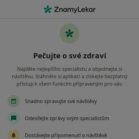
Hla
Sociální Fobie • České Budějovice, jihočeský
Filtry
• 1
Mapa
Sociální fobie České Budějovice
Pečujte o své zdraví
Jak řadíme výsledky vyhledávání?
Najděte nejlepšího specialistu a objednejte si
návštěvu. Stáhněte si aplikaci a získejte bezplatný
Jakého specialistu hledáte?
přístup k všem funkcím připraveným pro vás:
Psycholog
Psychoterapeut
Terapeut
Snadno spravujte své návštěvy
Odesílejte zprávy svým specialistům
Dostávejte připomenutí o návštěvě