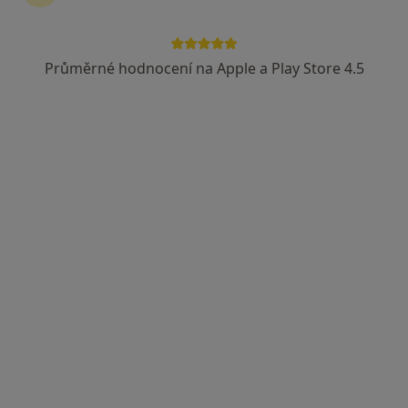
Průměrné hodnocení na Apple a Play Store 4.5
PhDr. Mgr. Milena Blažková
·
Více
Psycholog, Psychoterapeut
37 názorů
Adresa
Online
České Budějovice
•
Mapa
PhDr.Mgr. Milena Blažková - online
Psychoterapie
1 500 Kč
Tento specialista nenabízí online rezervaci termínu na této adrese.
Rezervovat termín