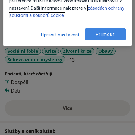
preference můžete kdykoli zkontrolovat a aktualizovat v
Dětská psychologie
školní psycholog.
nastavení. Další informace naleznete v
zásadách ochrany
Poradenská psychologie
V současnosti pracuji jako psycholog ve zdravotnictví v
soukromí a souborů cookie.
Psychosomatika
Centru duševního zdraví ve Strakonicích a ve své
Psychosomatika
soukromé praxi se věnuji práci s dětmi i dospělými.
Více
Přijmout
Upravit nastavení
Hlavní léčená onemocnění
Sociální fobie
Krize
Životní krize
Obavy
a11y_sr_more_diseases
Sebevražedné myšlenky
+13
Pacienti, které ošetřuji
Dospělí
Děti
Více
o zkušenostech
Služby a ceník služeb