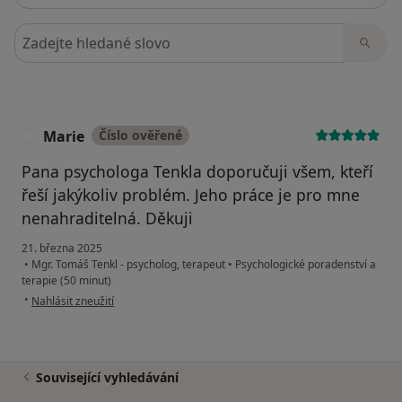
Hledejte v názorech
Marie
Číslo ověřené
M
Pana psychologa Tenkla doporučuji všem, kteří
řeší jakýkoliv problém. Jeho práce je pro mne
nenahraditelná. Děkuji
21. března 2025
•
Mgr. Tomáš Tenkl - psycholog, terapeut
•
Psychologické poradenství a
terapie (50 minut)
podle názoru uživatele Marie
•
Nahlásit zneužití
Související vyhledávání