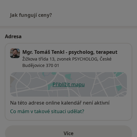
Jak fungují ceny?
Adresa
Mgr. Tomáš Tenkl - psycholog, terapeut
Žižkova třída 13,
zvonek PSYCHOLOG,
České
Budějovice
370 01
Přiblížit mapu
se otevře v nové záložce
Dostupnost
Na této adrese online kalendář není aktivní
Co mám v takové situaci udělat?
Více
o adrese