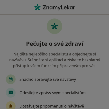
Hla
Emoční Poruchy • České Budějovice, jihočeský
Filtry
• 1
Mapa
Emoční poruchy České Budějovice
Pečujte o své zdraví
Jak řadíme výsledky vyhledávání?
Najděte nejlepšího specialistu a objednejte si
návštěvu. Stáhněte si aplikaci a získejte bezplatný
Jakého specialistu hledáte?
přístup k všem funkcím připraveným pro vás:
Psycholog
Psychoterapeut
Psychiatr
Snadno spravujte své návštěvy
Odesílejte zprávy svým specialistům
Dostávejte připomenutí o návštěvě