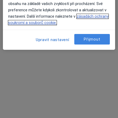
obsahu na základě vašich zvyklostí při procházení. Své
preference můžete kdykoli zkontrolovat a aktualizovat v
nastavení. Další informace naleznete v
zásadách ochrany
soukromí a souborů cookie.
Mgr. Jaroslav Polák
Přijmout
Upravit nastavení
·
Více
Psycholog, Kouč
Klavíkova 13, České Budějovice
•
Mapa
Mgr. Jaroslav Polák
Párová konzultace (60 minut)
1 200 Kč
Tento specialista nenabízí online rezervaci termínu na této adrese.
Rezervovat termín