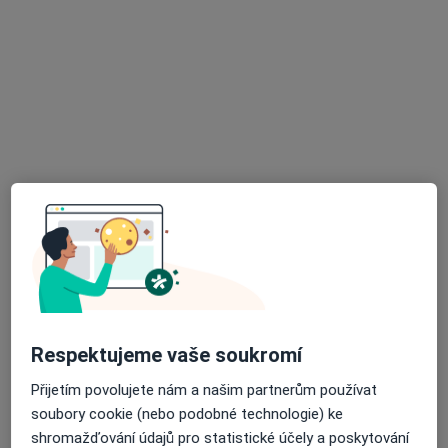
Mgr. Lucie Urbanová
·
Více
Psycholog
2 názory
Klavíkova 2767/6a, České Budějovice
•
Mapa
Mgr. Lucie Urbanová- celostní psycholog České Budějovice
Psychologické poradenství
1 000 Kč
Tento specialista nenabízí online rezervaci termínu na této adrese.
Respektujeme vaše soukromí
Rezervovat termín
Přijetím povolujete nám a našim partnerům používat
soubory cookie (nebo podobné technologie) ke
shromažďování údajů pro statistické účely a poskytování