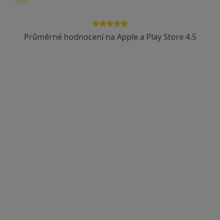
Průměrné hodnocení na Apple a Play Store 4.5
PhDr. Mgr. Milena Blažková
·
Více
Psycholog, Psychoterapeut
37 názorů
Adresa
Online
České Budějovice
•
Mapa
PhDr.Mgr. Milena Blažková - online
Psychoterapie
1 500 Kč
Tento specialista nenabízí online rezervaci termínu na této adrese.
Rezervovat termín