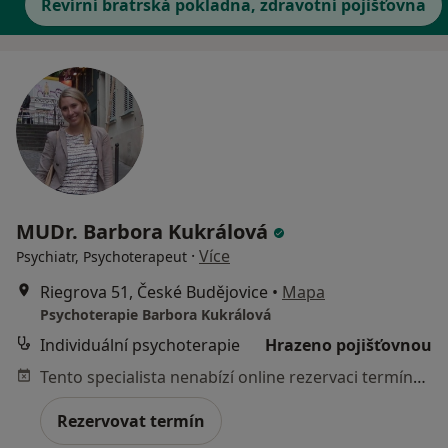
Revírní bratrská pokladna, zdravotní pojišťovna
MUDr. Barbora Kukrálová
·
Více
Psychiatr, Psychoterapeut
Riegrova 51, České Budějovice
•
Mapa
Psychoterapie Barbora Kukrálová
Individuální psychoterapie
Hrazeno pojišťovnou
Tento specialista nenabízí online rezervaci termínu na této adrese.
Rezervovat termín