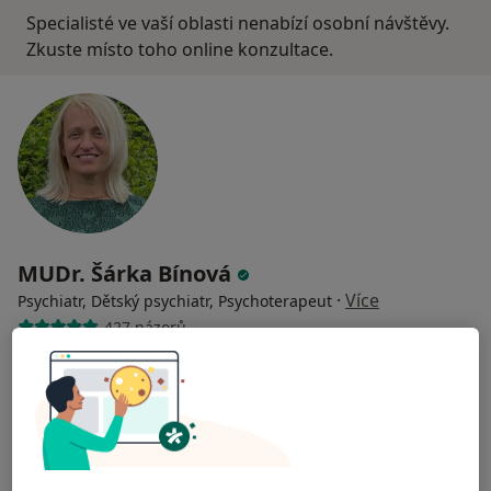
Specialisté ve vaší oblasti nenabízí osobní návštěvy.
Zkuste místo toho online konzultace.
MUDr. Šárka Bínová
·
Více
Psychiatr, Dětský psychiatr, Psychoterapeut
427 názorů
Konzultace online
Hrazeno pojišťovnou
Tento specialista nenabízí online rezervaci termínu na této adrese.
Rezervovat termín