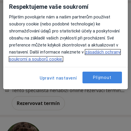
Respektujeme vaše soukromí
Přijetím povolujete nám a našim partnerům používat
soubory cookie (nebo podobné technologie) ke
shromažďování údajů pro statistické účely a poskytování
obsahu na základě vašich zvyklostí při procházení. Své
preference můžete kdykoli zkontrolovat a aktualizovat v
nastavení. Další informace naleznete v
zásadách ochrany
MUDr. Zdeněk Faldyna
soukromí a souborů cookie.
Psychiatr, Psychoterapeut
11 názorů
Přijmout
Upravit nastavení
Online psychoterapie
1 500 Kč
Tento specialista nenabízí online rezervaci termínu na této adrese.
Rezervovat termín