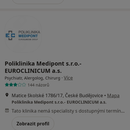
Poliklinika Medipont s.r.o.-
EUROCLINICUM a.s.
·
Více
Psychiatr, Alergolog, Chirurg
144 názorů
Matice školské 1786/17, České Budějovice
•
Mapa
Poliklinika Medipont s.r.o.- EUROCLINICUM a.s.
Tato klinika nemá specialisty s dostupnými termíny v online kalendáři
Zobrazit profil