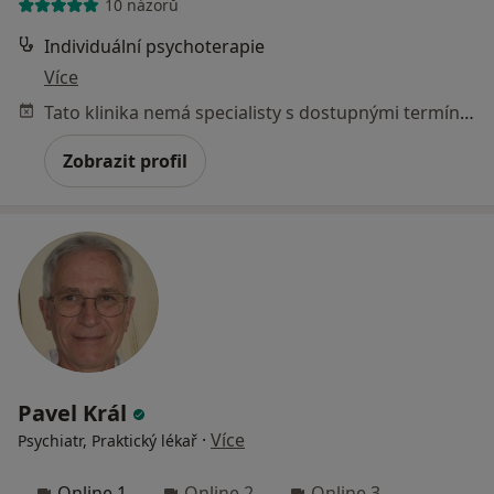
10 názorů
Individuální psychoterapie
Více
Tato klinika nemá specialisty s dostupnými termíny v online kalendáři
Zobrazit profil
Pavel Král
·
Více
Psychiatr, Praktický lékař
Online 1
Online 2
Online 3