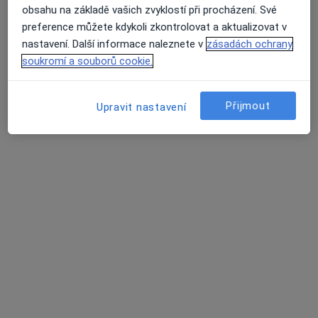
obsahu na základě vašich zvyklostí při procházení. Své
preference můžete kdykoli zkontrolovat a aktualizovat v
nastavení. Další informace naleznete v
zásadách ochrany
soukromí a souborů cookie.
Mgr. Jaroslav Polák
Přijmout
Upravit nastavení
·
Více
Psycholog, Kouč
Klavíkova 13, České Budějovice
•
Mapa
Mgr. Jaroslav Polák
Párová konzultace (60 minut)
1 200 Kč
Tento specialista nenabízí online rezervaci termínu na této adrese.
Rezervovat termín