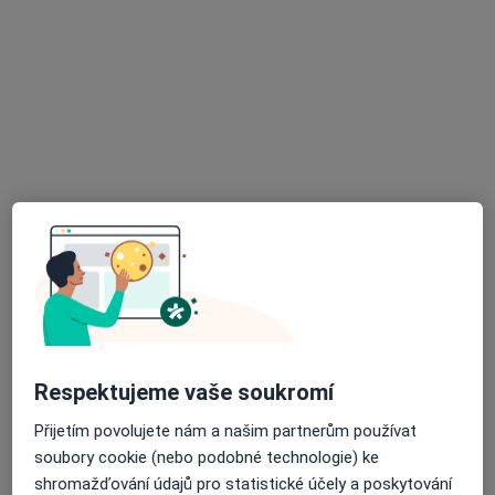
Mgr. Lenka Mašková
·
Více
Psychoterapeut
2 názory
Průběžná 591/5, České Budějovice
•
Mapa
Psychoterapeutické poradenství České Budějovice
Individuální psychoterapie
od 1 200 kč
Tento specialista nenabízí online rezervaci termínu na této adrese.
Respektujeme vaše soukromí
Rezervovat termín
Přijetím povolujete nám a našim partnerům používat
soubory cookie (nebo podobné technologie) ke
shromažďování údajů pro statistické účely a poskytování