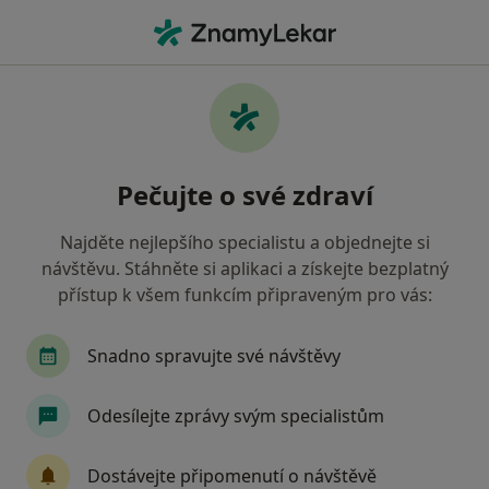
Hla
Vztahová Krize • České Budějovice, jihočeský
Filtry
• 1
Mapa
Vztahová krize České Budějovice
Pečujte o své zdraví
Jak řadíme výsledky vyhledávání?
Najděte nejlepšího specialistu a objednejte si
návštěvu. Stáhněte si aplikaci a získejte bezplatný
Jakého specialistu hledáte?
přístup k všem funkcím připraveným pro vás:
Psychoterapeut
Psycholog
Psychiatr
Snadno spravujte své návštěvy
Odesílejte zprávy svým specialistům
Dostávejte připomenutí o návštěvě