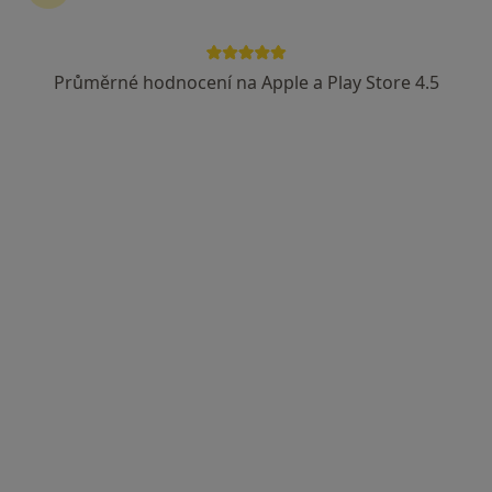
Průměrné hodnocení na Apple a Play Store 4.5
PhDr. Mgr. Milena Blažková
·
Více
Psycholog, Psychoterapeut
37 názorů
Adresa
Online
České Budějovice
•
Mapa
PhDr.Mgr. Milena Blažková - online
Psychoterapie
1 500 Kč
Tento specialista nenabízí online rezervaci termínu na této adrese.
Rezervovat termín