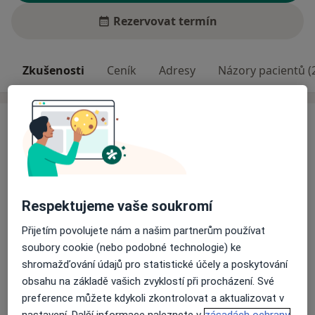
Rezervovat termín
Zkušenosti
Ceník
Adresy
Názory pacientů (
Zkušenosti
Jako psychoterapeutka pracuji od roku 2010. Zaměřuji
se především na individuální a skupinovou terapii s
dospělými klienty při řešení jejich životních situací a na
podporu při jejich práci na sobě.
Respektujeme vaše soukromí
Odborník na:
Přijetím povolujete nám a našim partnerům používat
Psychoterapie
soubory cookie (nebo podobné technologie) ke
shromažďování údajů pro statistické účely a poskytování
Hlavní léčená onemocnění
obsahu na základě vašich zvyklostí při procházení. Své
Zhoršená koncentrace
Patologické hráčství
preference můžete kdykoli zkontrolovat a aktualizovat v
a11y_sr
Drogová závislost
Krize
Vztahová krize
+5