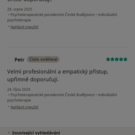
28. srpna 2025
•
Psychoterapeutické poradenství České Budějovice
•
individuální
psychoterapie
podle názoru uživatele OM
•
Nahlásit zneužití
Petr
Číslo ověřené
P
Velmi profesionální a empatický přístup,
upřímně doporučuji.
24. října 2024
•
Psychoterapeutické poradenství České Budějovice
•
individuální
psychoterapie
podle názoru uživatele Petr
•
Nahlásit zneužití
Související vyhledávání