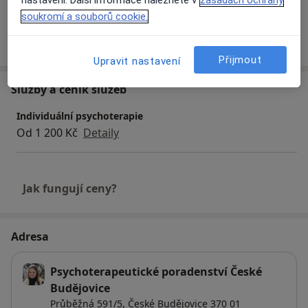
nastavení. Další informace naleznete v
zásadách ochrany
soukromí a souborů cookie.
Více
o zkušenostech
Přijmout
Upravit nastavení
Služby a ceník služeb
Individuální psychoterapie
Od 1 200 Kč
Detaily
Jak fungují ceny?
Adresa
Psychoterapeutické poradenství České
Budějovice
Průběžná 591/5,
České Budějovice
370 01