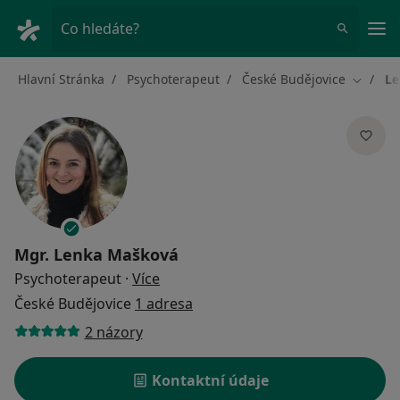
Hla
Co hledáte?
Hlavní Stránka
Psychoterapeut
České Budějovice
Le
Změna 
Mgr.
Lenka Mašková
o specializacích
Psychoterapeut
·
Více
České Budějovice
1 adresa
2 názory
Kontaktní údaje