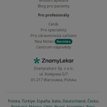
Mobilní aplikace
Blog pro pacienty
Pro profesionály
Ceník
Pro specialisty
Pro zdravotnická zařízení
Noa Notes
Novinka
Centrum nápovědy
Kontakt
ZnamyLekar - Hlavní stránka
ZnanyLekarz Sp. z o.o.
ul. Kolejowa 5/7
01-217 Warszawa, Polska
se otevře v nové záložce
se otevře v nové záložce
se otevře v nové záložce
se otevře v nové záložce
se otevře v 
se o
Polska
,
Türkiye
,
España
,
Italia
,
Deutschland
,
Česko
,
se otevře v nové záložce
se otevře v nové záložce
se otevře v nové záložce
se otevře v nové záložc
se otevře v 
se ote
Portugal
,
México
,
Chile
,
Brasil
,
Argentina
,
Perú
,