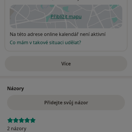
Přiblížit mapu
se otevře v nové záložce
Dostupnost
Na této adrese online kalendář není aktivní
Co mám v takové situaci udělat?
Více
o adrese
Názory
Přidejte svůj názor
2 názory