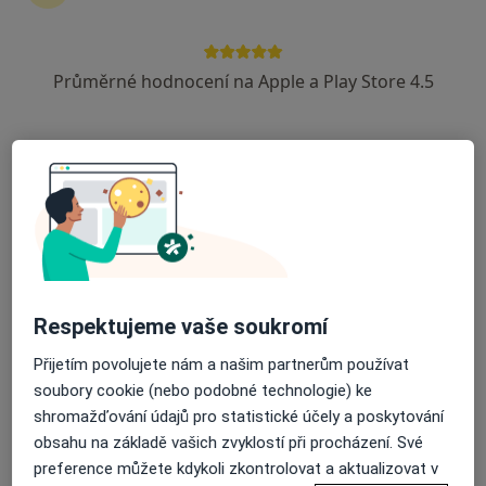
Průměrné hodnocení na Apple a Play Store 4.5
PhDr. Mgr. Milena Blažková
·
Více
Psycholog, Psychoterapeut
37 názorů
Adresa
Online
České Budějovice
•
Mapa
PhDr.Mgr. Milena Blažková - online
Psychoterapie
1 500 Kč
Respektujeme vaše soukromí
Tento specialista nenabízí online rezervaci termínu na této adrese.
Přijetím povolujete nám a našim partnerům používat
soubory cookie (nebo podobné technologie) ke
Rezervovat termín
shromažďování údajů pro statistické účely a poskytování
obsahu na základě vašich zvyklostí při procházení. Své
preference můžete kdykoli zkontrolovat a aktualizovat v