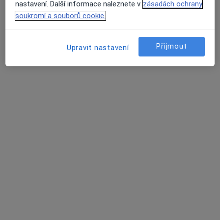
nastavení. Další informace naleznete v
zásadách ochrany
soukromí a souborů cookie.
Přijmout
Upravit nastavení
Mgr. Jaroslav Polák
·
Více
Psycholog, Kouč
Klavíkova 13, České Budějovice
•
Mapa
Mgr. Jaroslav Polák
Párová konzultace (60 minut)
1 200 Kč
Tento specialista nenabízí online rezervaci termínu na této adrese.
Rezervovat termín