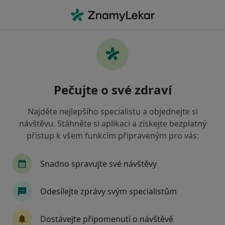
Hla
Emocionální Krize • České Budějovice, jihočeský
Filtry
• 1
Mapa
Emocionální krize České Budějovice
Pečujte o své zdraví
Jak řadíme výsledky vyhledávání?
Najděte nejlepšího specialistu a objednejte si
návštěvu. Stáhněte si aplikaci a získejte bezplatný
Jakého specialistu hledáte?
přístup k všem funkcím připraveným pro vás:
Psycholog
Psychoterapeut
Snadno spravujte své návštěvy
Odesílejte zprávy svým specialistům
Dostávejte připomenutí o návštěvě