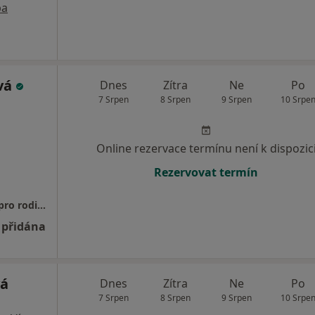
pa
vá
Dnes
Zítra
Ne
Po
7 Srpen
8 Srpen
9 Srpen
10 Srpe
Online rezervace termínu není k dispozic
Rezervovat termín
Psychoterapie a psychosomatická poradna pro rodinu
 přidána
vá
Dnes
Zítra
Ne
Po
7 Srpen
8 Srpen
9 Srpen
10 Srpe