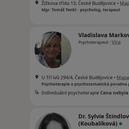
Žižkova třída 13, České Budějovice
•
Ma
Mgr. Tomáš Tenkl - psycholog, terapeut
Vladislava Marko
·
Více
Psychoterapeut
U Tří lvů 294/4, České Budějovice
•
Mapa
Individuální psychoterapie
Cena nebyla
Dr. Sylvie Štindlo
(Koubalíková)