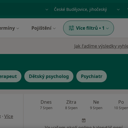
ace, nemoc nebo příjmení
Město nebo region
ermíny
Pojištění
Více filtrů
•
1
Jak řadíme výsledky vyhl
erapeut
Dětský psycholog
Psychiatr
a
Dnes
Zítra
Ne
Po
7 Srpen
8 Srpen
9 Srpen
10 Srpe
·
Více
t
Ve vašem okolí online kalendář není