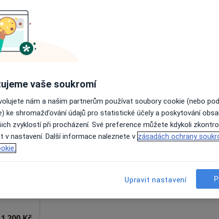
dostupný
Zobrazit všechny adresy s možnosti online obj
ujeme vaše soukromí
1 500 Kč
ovolujete nám a našim partnerům používat soubory cookie (nebo po
e) ke shromažďování údajů pro statistické účely a poskytování obs
ková
Dnes
Zítra
Ne
Po
ich zvyklostí při procházení. Své preference můžete kdykoli zkontro
7 Srpen
8 Srpen
9 Srpen
10 Srpe
og,
t v nastavení. Další informace naleznete v
zásadách ochrany soukr
okie.
Online rezervace termínu není k dispozic
P
Zobrazit telefonní číslo
Upravit nastavení
1 200 Kč