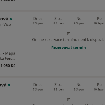
bová
Dnes
Zítra
Ne
Po
7 Srpen
8 Srpen
9 Srpen
10 Srpe
·
Více
g
Online rezervace termínu není k dispozic
Rezervovat termín
dějovice 6, České Budějovice
•
Mapa
psycholog a psychoterapeut Mgr. et Bc. Radka Porubová
1 050 Kč
ová
Dnes
Zítra
Ne
Po
7 Srpen
8 Srpen
9 Srpen
10 Srpe