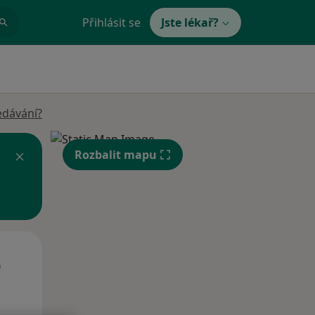
Přihlásit se
Jste lékař?
edávání?
Rozbalit mapu
Út
St
Čt
n
11 Srpen
12 Srpen
13 Srpen