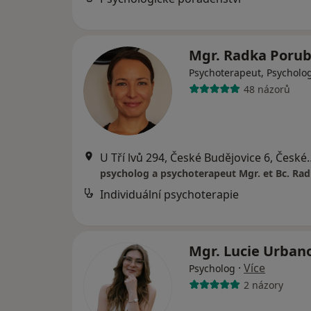
Mgr. Radka Poru
Psychoterapeut, Psycholo
48 názorů
U Tří lvů 294, České Bu
Individuální psychoterapie
Mgr. Lucie Urban
·
Více
Psycholog
2 názory