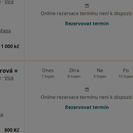
·
Více
t
Online rezervace termínu není k dispozic
Rezervovat termín
Mapa
 1 000 kč
trová
Dnes
Zítra
Ne
Po
7 Srpen
8 Srpen
9 Srpen
10 Srpe
·
Více
t
Online rezervace termínu není k dispozic
Rezervovat termín
pa
800 Kč