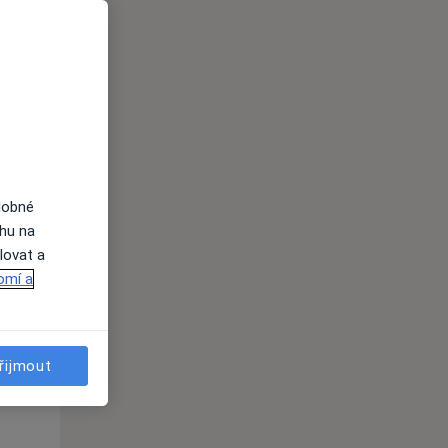
ednávání
dobné
ahu na
Út
St
Čt
lovat a
n
11 Srpen
12 Srpen
13 Srpen
omí a
i
řijmout