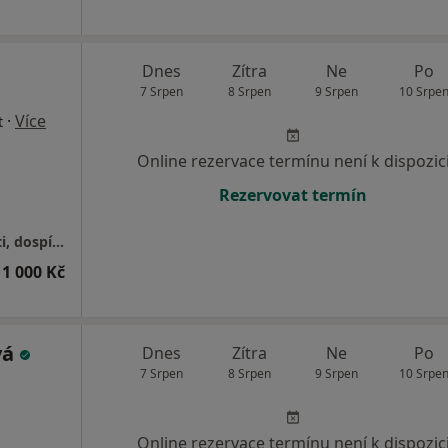
Dnes
Zítra
Ne
Po
7 Srpen
8 Srpen
9 Srpen
10 Srpe
·
Více
t
Online rezervace termínu není k dispozic
Rezervovat termín
Psychologické poradenství a terapie pro děti, dospívající a dospělé
1 000 Kč
vá
Dnes
Zítra
Ne
Po
7 Srpen
8 Srpen
9 Srpen
10 Srpe
Online rezervace termínu není k dispozic