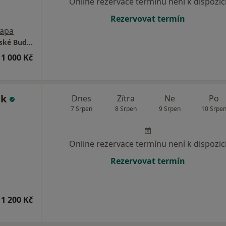
Online rezervace termínu není k dispozic
Rezervovat termín
apa
Mgr. Lucie Urbanová- celostní psycholog České Budějovice
1 000 Kč
ák
Dnes
Zítra
Ne
Po
7 Srpen
8 Srpen
9 Srpen
10 Srpe
Online rezervace termínu není k dispozic
Rezervovat termín
1 200 Kč