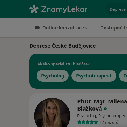
specializ
Online konzultace
Dostupné t
Deprese České Budějovice
Jakého specialistu hledáte?
Psycholog
Psychoterapeut
T
PhDr. Mgr. Milen
Blažková
Psycholog, Psychoterapeu
37 názorů