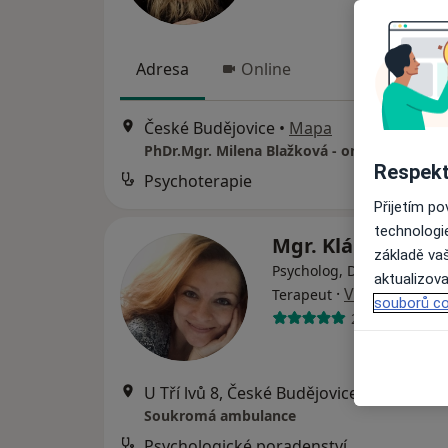
Adresa
Online
České Budějovice
•
Mapa
PhDr.Mgr. Milena Blažková - online
Respekt
Psychoterapie
Přijetím p
technologi
Mgr. Klára Dvořá
základě vaš
Psycholog, Dětský psychol
aktualizova
·
Více
Terapeut
souborů co
2 názory
U Tří lvů 8, České Budějovice
•
Mapa
Soukromá ambulance
Psychologické poradenství