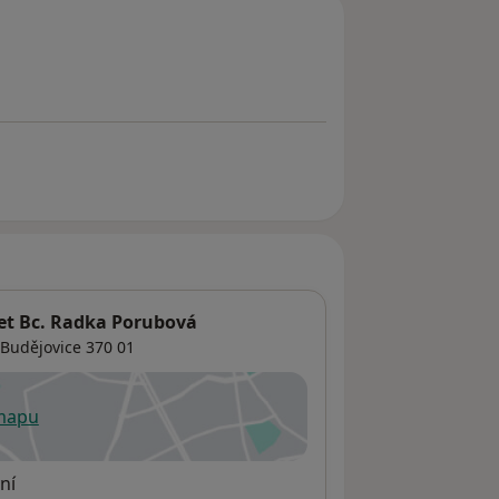
et Bc. Radka Porubová
 Budějovice
370 01
 mapu
 otevře v nové záložce
ní