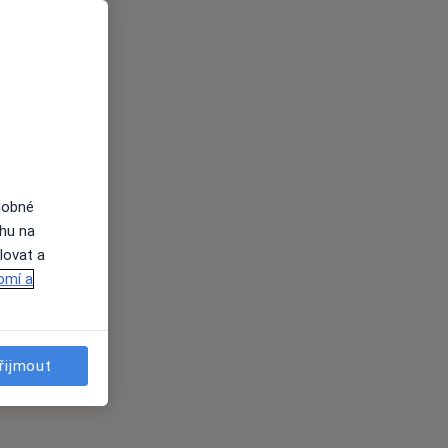
dobné
ahu na
lovat a
omí a
řijmout