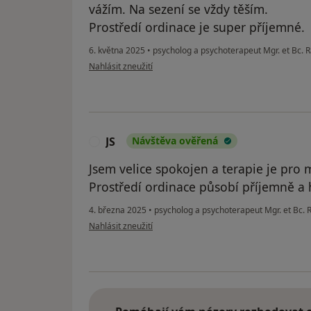
vážím. Na sezení se vždy těším.
Prostředí ordinace je super příjemné.
6. května 2025
•
psycholog a psychoterapeut Mgr. et Bc.
podle názoru uživatele PE
Nahlásit zneužití
JS
Návštěva ověřená
J
Jsem velice spokojen a terapie je pr
Prostředí ordinace působí příjemně a 
4. března 2025
•
psycholog a psychoterapeut Mgr. et Bc.
podle názoru uživatele JS
Nahlásit zneužití