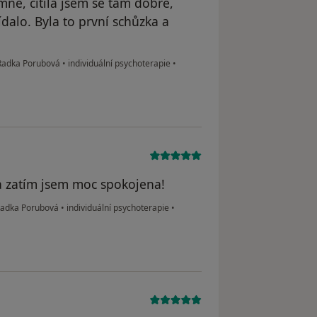
mně, cítila jsem se tam dobře,
dalo. Byla to první schůzka a
 Radka Porubová
•
individuální psychoterapie
•
a zatím jsem moc spokojena!
 Radka Porubová
•
individuální psychoterapie
•