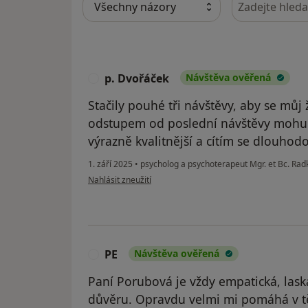
p. Dvořáček
Návštěva ověřená
P
Stačily pouhé tři návštěvy, aby se můj 
odstupem od poslední návštěvy mohu s j
výrazně kvalitnější a cítím se dlouhodo
1. září 2025
•
psycholog a psychoterapeut Mgr. et Bc. Ra
podle názoru uživatele p. Dvořáček
Nahlásit zneužití
PE
Návštěva ověřená
P
Paní Porubová je vždy empatická, las
důvěru. Opravdu velmi mi pomáhá v těžk