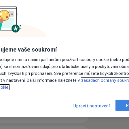
oterapeutické setkání si pročtěte
olog.cz/
ujeme vaše soukromí
orubová
ovolujete nám a našim partnerům používat soubory cookie (nebo po
e) ke shromažďování údajů pro statistické účely a poskytování obs
ich zvyklostí při procházení. Své preference můžete kdykoli zkontro
t v nastavení. Další informace naleznete v
zásadách ochrany soukr
okie.
a11y_sr_more_diseases
ch
Nízké sebevědomí
+4
P
Upravit nastavení
zkušenostech