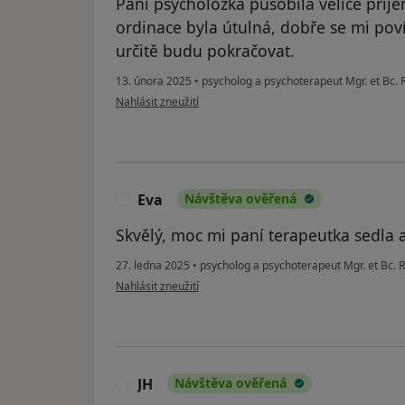
Paní psycholožka působila velice příje
ordinace byla útulná, dobře se mi poví
určitě budu pokračovat.
13. února 2025
•
psycholog a psychoterapeut Mgr. et Bc.
podle názoru uživatele Hanka
Nahlásit zneužití
Eva
Návštěva ověřená
E
Skvělý, moc mi paní terapeutka sedla 
27. ledna 2025
•
psycholog a psychoterapeut Mgr. et Bc.
podle názoru uživatele Eva
Nahlásit zneužití
JH
Návštěva ověřená
J