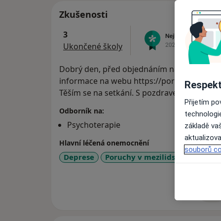
Zkušenosti
3
Ukončené školy
Dobrý den, před objednáním na první psych
informace na webu https://porubova-psych
Respekt
Těším se na setkání. S pozdravem Radka P
Přijetím p
Odborník na:
technologi
Psychoterapie
základě vaš
aktualizova
Hlavní léčená onemocnění
souborů co
Deprese
Poruchy v mezilidských vztazí
Více
o 