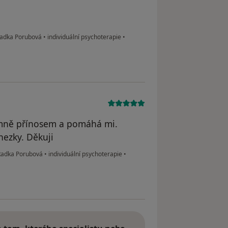
 Radka Porubová
•
individuální psychoterapie
•
o mně přínosem a pomáhá mi.
hezky. Děkuji
 Radka Porubová
•
individuální psychoterapie
•