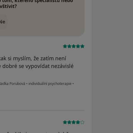
tom, kterého specialistu nebo
vštívit?
Ne
tak si myslím, že zatím není
 dobré se vypovídat nezávislé
 Radka Porubová
•
individuální psychoterapie
•