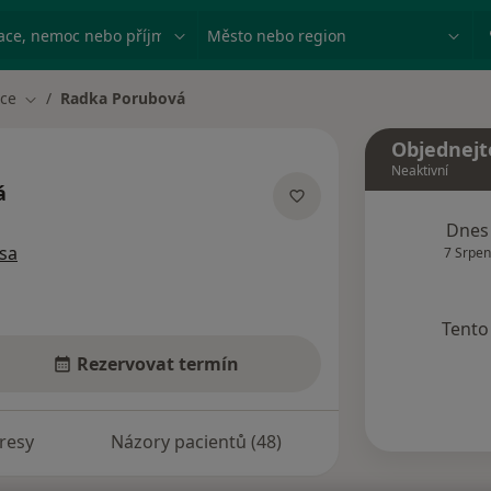
ace, nemoc nebo příjmení
Město nebo region
ice
Radka Porubová
Změna města
Objednejt
Neaktivní
á
pecializacích
Dnes
sa
7 Srpen
Tento 
Rezervovat termín
resy
Názory pacientů (48)