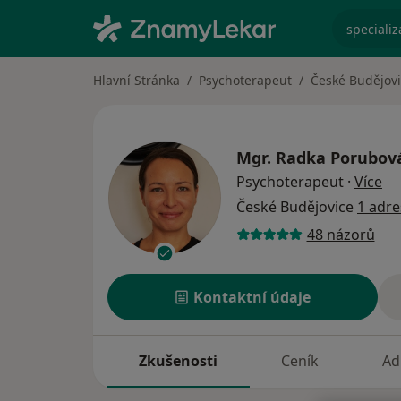
specializ
Hlavní Stránka
Psychoterapeut
České Budějov
Mgr.
Radka Porubov
o s
Psychoterapeut
·
Více
České Budějovice
1 adre
48 názorů
Kontaktní údaje
Zkušenosti
Ceník
Ad