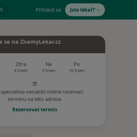
Přihlásit se
Jste lékař?
e se na ZnamyLekar.cz
Zítra
Ne
Po
Út
St
8 Srpen
9 Srpen
10 Srpen
11 Srpen
12 Srp
specialista nenabízí online rezervaci
termínu na této adrese.
Rezervovat termín