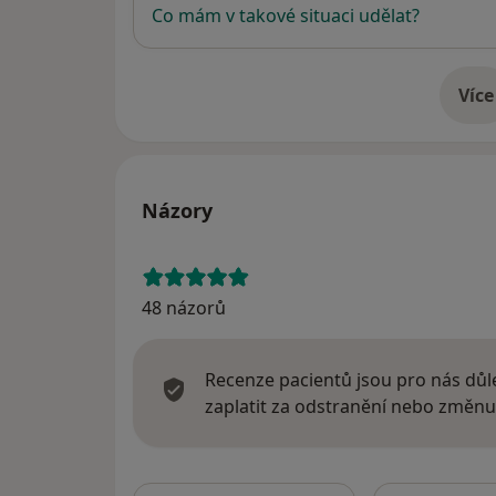
Co mám v takové situaci udělat?
Více
o 
Názory
48 názorů
Recenze pacientů jsou pro nás důle
zaplatit za odstranění nebo změnu
Hledejte v ná