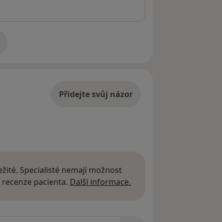
adrese
Přidejte svůj názor
žité. Specialisté nemají možnost
Další informace o názor
 recenze pacienta.
Další informace.
zorech