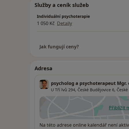
Služby a ceník služeb
Individuální psychoterapie
1 050 Kč
Detaily
Jak fungují ceny?
Adresa
psycholog a psychoterapeut Mgr. 
U Tří lvů 294, České Budějovice 6,
České
Přiblížit
se
Dostupnost
Na této adrese online kalendář není aktiv