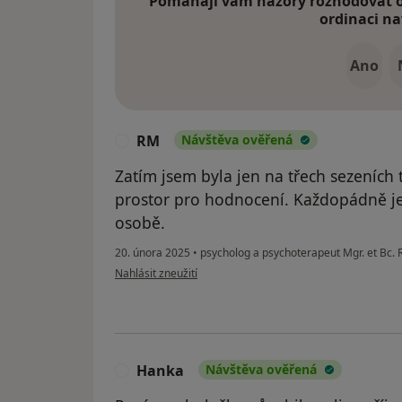
Pomáhají vám názory rozhodovat o 
ordinaci na
Ano
RM
Návštěva ověřená
R
Zatím jsem byla jen na třech sezeních 
prostor pro hodnocení. Každopádně je
osobě.
20. února 2025
•
psycholog a psychoterapeut Mgr. et Bc.
podle názoru uživatele RM
Nahlásit zneužití
Hanka
Návštěva ověřená
H