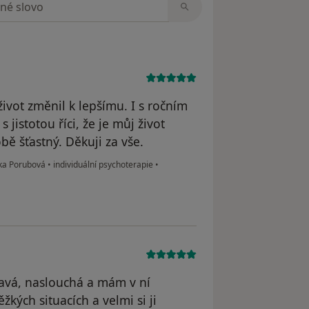
život změnil k lepšímu. I s ročním
istotou říci, že je můj život
bě šťastný. Děkuji za vše.
dka Porubová
•
individuální psychoterapie
•
kavá, naslouchá a mám v ní
ých situacích a velmi si ji