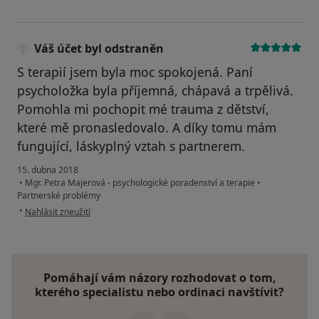
Váš účet byl odstraněn
S terapií jsem byla moc spokojená. Paní
psycholožka byla příjemná, chápavá a trpělivá.
Pomohla mi pochopit mé trauma z dětství,
které mě pronasledovalo. A díky tomu mám
fungující, láskyplný vztah s partnerem.
15. dubna 2018
•
Mgr. Petra Majerová - psychologické poradenství a terapie
•
Partnerské problémy
podle názoru uživatele Váš účet byl odstraněn
•
Nahlásit zneužití
Pomáhají vám názory rozhodovat o tom,
kterého specialistu nebo ordinaci navštívit?