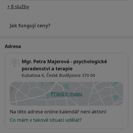
+ 8 služby
Jak fungují ceny?
Adresa
Mgr. Petra Majerová - psychologické
poradenství a terapie
Kubatova 6,
České Budějovice
370 04
Přiblížit mapu
se otevře v nové záložce
Dostupnost
Na této adrese online kalendář není aktivní
Co mám v takové situaci udělat?