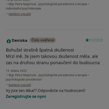
•
Mgr. Petra Majerová - psychologické poradenství a terapie
•
individuální psychoterapie
podle názoru uživatele Marie B.
•
Nahlásit zneužití
Deniska
Číslo ověřené
D
Bohužel strašně špatná zkušenost
Mrzí mě, že jsem takovou zkušenost měla, ale
zas na druhou stranu ponaučení do budoucna
12. dubna 2022
•
Mgr. Petra Majerová - psychologické poradenství a terapie
•
psychologické poradenství
podle názoru uživatele Deniska
•
Nahlásit zneužití
Vy jste ten lékař? Odpovězte na hodnocení!
Zaregistrujte se nyní