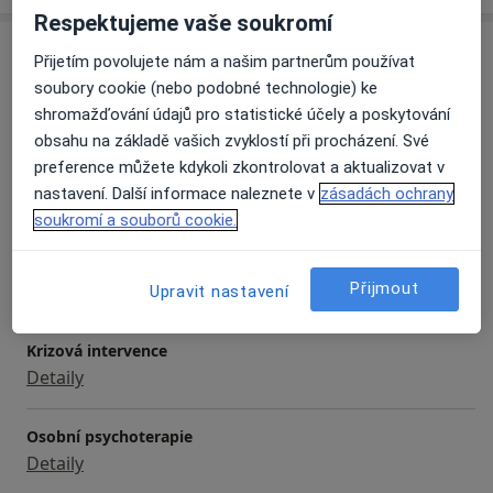
Respektujeme vaše soukromí
Služby a ceník služeb
Přijetím povolujete nám a našim partnerům používat
soubory cookie (nebo podobné technologie) ke
Individuální psychoterapie
shromažďování údajů pro statistické účely a poskytování
Od 500 Kč
Detaily
obsahu na základě vašich zvyklostí při procházení. Své
preference můžete kdykoli zkontrolovat a aktualizovat v
Psychologické konzultace
nastavení. Další informace naleznete v
zásadách ochrany
500 Kč
Detaily
soukromí a souborů cookie.
Psychologické poradenství
Přijmout
500 Kč
Detaily
Upravit nastavení
Krizová intervence
Detaily
Osobní psychoterapie
Detaily