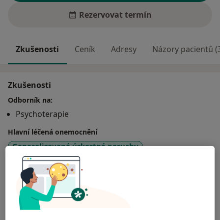
Rezervovat termín
Zkušenosti
Ceník
Adresy
Názory pacientů (
Zkušenosti
Odborník na:
Psychoterapie
Hlavní léčená onemocnění
Generalizované úzkostné poruchy
Poruchy v mezilidských vztazích
Deprese
a11y_sr_more
Emoční poruchy
Emocionální bolest
+9
Více
o zkušenostech