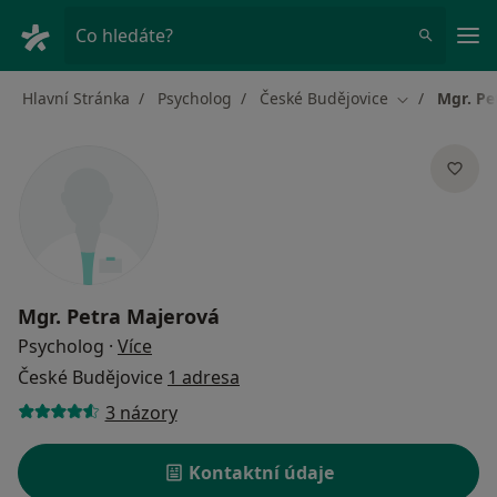
Hla
Co hledáte?
Hlavní Stránka
Psycholog
České Budějovice
Mgr. Pe
Změna města
Mgr. Petra Majerová
o specializacích
Psycholog
·
Více
České Budějovice
1 adresa
3 názory
Kontaktní údaje