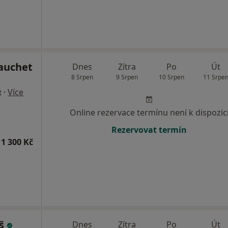
Gauchet
Dnes
Zítra
Po
Út
8 Srpen
9 Srpen
10 Srpen
11 Srpe
·
Více
t
Online rezervace termínu není k dispozic
Rezervovat termín
1 300 Kč
yš
Dnes
Zítra
Po
Út