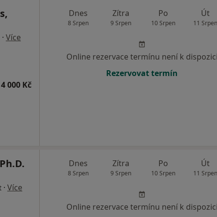
s,
Dnes
Zítra
Po
Út
8 Srpen
9 Srpen
10 Srpen
11 Srpe
·
Více
Online rezervace termínu není k dispozic
Rezervovat termín
4 000 Kč
Ph.D.
Dnes
Zítra
Po
Út
8 Srpen
9 Srpen
10 Srpen
11 Srpe
·
Více
t
Online rezervace termínu není k dispozic