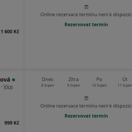
Online rezervace termínu není k dispozic
Rezervovat termín
1 600 Kč
rová
Dnes
Zítra
Po
Út
8 Srpen
9 Srpen
10 Srpen
11 Srpe
·
Více
Online rezervace termínu není k dispozic
Rezervovat termín
999 Kč