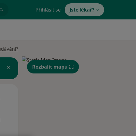
Přihlásit se
Jste lékař?
edávání?
Rozbalit mapu
St
Čt
Pá
n
12 Srpen
13 Srpen
14 Srpen
i