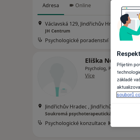
Adresa
Online
Václavská 129, Jindřichův Hradec
•
Mapa
JH Centrum
Psychologické poradenství
Respekt
Eliška Nováková
Přijetím p
Psycholog, Psychoterapeu
technologi
Více
základě vaš
aktualizova
souborů co
Jindřichův Hradec , Jindřichův Hradec
•
Soukromá psychoterapeutická praxe
Psychologické konzultace
Hrazeno poj