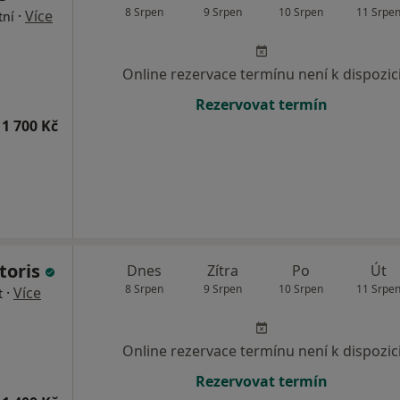
8 Srpen
9 Srpen
10 Srpen
11 Srpe
·
Více
tní
Online rezervace termínu není k dispozic
Rezervovat termín
1 700 Kč
toris
Dnes
Zítra
Po
Út
8 Srpen
9 Srpen
10 Srpen
11 Srpe
·
Více
t
Online rezervace termínu není k dispozic
Rezervovat termín