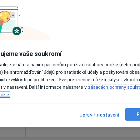
1 000 Kč
ujeme vaše soukromí
Dnes
Zítra
Po
Út
ovolujete nám a našim partnerům používat soubory cookie (nebo po
8 Srpen
9 Srpen
10 Srpen
11 Srpe
·
t, Kouč
e) ke shromažďování údajů pro statistické účely a poskytování obs
ich zvyklostí při procházení. Své preference můžete kdykoli zkontro
t v nastavení. Další informace naleznete v
zásadách ochrany soukr
Online rezervace termínu není k dispozic
okie.
Rezervovat termín
Mapa
P
Upravit nastavení
išťovnou