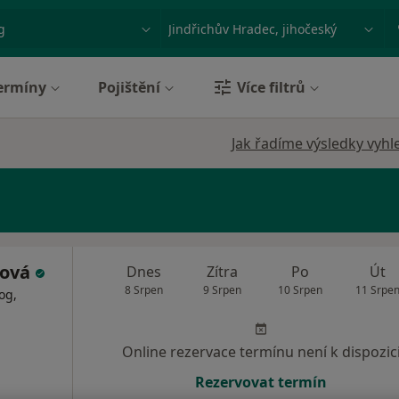
ace, nemoc nebo příjmení
Město nebo region
ermíny
Pojištění
Více filtrů
Jak řadíme výsledky vyhl
ková
Dnes
Zítra
Po
Út
8 Srpen
9 Srpen
10 Srpen
11 Srpe
og,
Online rezervace termínu není k dispozic
Rezervovat termín