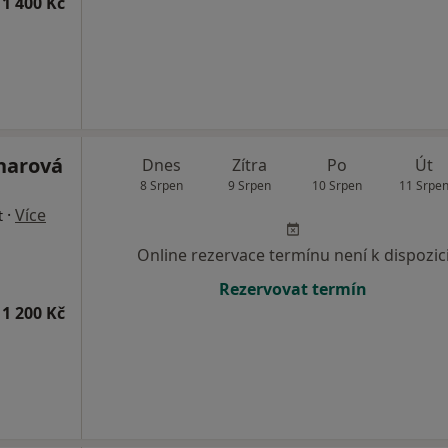
1 400 Kč
lnarová
Dnes
Zítra
Po
Út
8 Srpen
9 Srpen
10 Srpen
11 Srpe
·
Více
t
Online rezervace termínu není k dispozic
Rezervovat termín
1 200 Kč