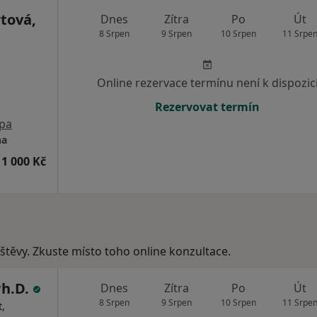
tová,
Dnes
Zítra
Po
Út
8 Srpen
9 Srpen
10 Srpen
11 Srpe
Online rezervace termínu není k dispozic
Rezervovat termín
pa
na
1 000 Kč
vštěvy. Zkuste místo toho online konzultace.
Ph.D.
Dnes
Zítra
Po
Út
8 Srpen
9 Srpen
10 Srpen
11 Srpe
,