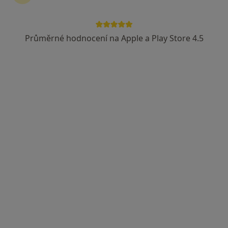
Objednat se
Poslat zprávu
Průměrné hodnocení na Apple a Play Store 4.5
Zkušenosti
Ceník
Adresy
Názory pacientů (
Zkušenosti
2
Ukončené školy
Jsem psycholog s odborným vzděláním z Pražské
vysoké školy psychosociálních studií, kde jsem
vystudoval jednooborovou psychologii. V současné
době procházím daseinsanalytickým terapeutickým
výcvikem, který mi umožňuje dále rozvíjet své
schopnosti a poskytovat klientům hlubší porozumění a
podporu v jejich životních situacích.