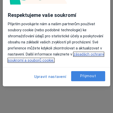
1 500 Kč
Detaily
Respektujeme vaše soukromí
Jak fungují ceny?
Přijetím povolujete nám a našim partnerům používat
soubory cookie (nebo podobné technologie) ke
shromažďování údajů pro statistické účely a poskytování
Adresy (2)
obsahu na základě vašich zvyklostí při procházení. Své
preference můžete kdykoli zkontrolovat a aktualizovat v
Online
Adresa
nastavení. Další informace naleznete v
zásadách ochrany
soukromí a souborů cookie.
Online konzultace
Přijmout
Upravit nastavení
Dostupnost
Viz kalendář