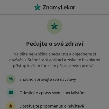
Hla
Co hledáte?
Hlavní Stránka
Psycholog
Praha
Jan Plachý
Pečujte o své zdraví
Najděte nejlepšího specialistu a objednejte si
návštěvu. Stáhněte si aplikaci a získejte bezplatný
přístup k všem funkcím připraveným pro vás:
Mgr.
Jan Plachý
přijímá nové pacienty
Snadno spravujte své návštěvy
o specializacích
Psycholog
·
Více
Praha
1 adresa
Odesílejte zprávy svým specialistům
14 názorů
Dostávejte připomenutí o návštěvě