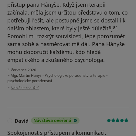
přístup pana Hányše. Když jsem terapii
začínala, měla jsem určitou představu o tom, co
potřebuji řešit, ale postupně jsme se dostali i k
dalším oblastem, které byly ještě důležitější.
Pomohl mi rozkrýt souvislosti, lépe porozumět
sama sobě a nasměrovat mě dál. Pana Hányše
mohu doporučit každému, kdo hledá
empatického a zkušeného psychologa.
3. července 2026
•
Mgr. Martin Hányš - Psychologické poradenství a terapie
•
psychologické poradenství
podle názoru uživatele Simona
•
Nahlásit zneužití
David
Návštěva ověřená
D
Spokojenost s přístupem a komunikaci,