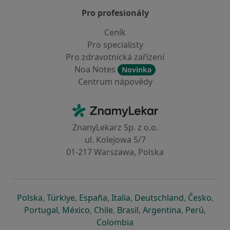
Pro profesionály
Ceník
Pro specialisty
Pro zdravotnická zařízení
Noa Notes
Novinka
Centrum nápovědy
Kontakt
ZnamyLekar - Hlavní stránka
ZnanyLekarz Sp. z o.o.
ul. Kolejowa 5/7
01-217 Warszawa, Polska
se otevře v nové záložce
se otevře v nové záložce
se otevře v nové záložce
se otevře v nové záložce
se otevře v 
se o
Polska
,
Türkiye
,
España
,
Italia
,
Deutschland
,
Česko
,
se otevře v nové záložce
se otevře v nové záložce
se otevře v nové záložce
se otevře v nové záložc
se otevře v 
se ote
Portugal
,
México
,
Chile
,
Brasil
,
Argentina
,
Perú
,
se otevře v nové záložce
Colombia