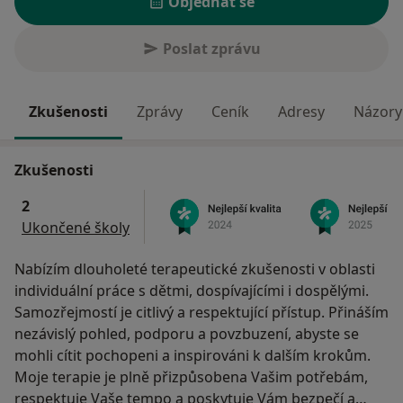
Objednat se
Poslat zprávu
Zkušenosti
Zprávy
Ceník
Adresy
Názory 
Zkušenosti
2
Ukončené školy
Nabízím dlouholeté terapeutické zkušenosti v oblasti
individuální práce s dětmi, dospívajícími i dospělými.
Samozřejmostí je citlivý a respektující přístup. Přináším
nezávislý pohled, podporu a povzbuzení, abyste se
mohli cítit pochopeni a inspirováni k dalším krokům.
Moje terapie je plně přizpůsobena Vašim potřebám,
respektuje Vaše tempo a poskytuje Vám bezpečí a