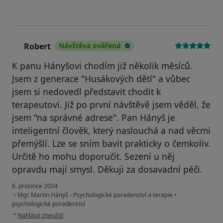
Robert
Návštěva ověřená
R
K panu Hányšovi chodím již několik měsíců.
Jsem z generace "Husákových dětí" a vůbec
jsem si nedovedl představit chodit k
terapeutovi. Již po první návštěvě jsem věděl, že
jsem "na správné adrese". Pan Hányš je
inteligentní člověk, který naslouchá a nad věcmi
přemýšlí. Lze se sním bavit prakticky o čemkoliv.
Určitě ho mohu doporučit. Sezení u něj
opravdu mají smysl. Děkuji za dosavadní péči.
6. prosince 2024
•
Mgr. Martin Hányš - Psychologické poradenství a terapie
•
psychologické poradenství
podle názoru uživatele Robert
•
Nahlásit zneužití