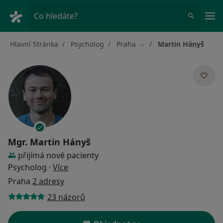
Hla
Co hledáte?
Hlavní Stránka
Psycholog
Praha
Martin Hányš
Změna města
Mgr.
Martin Hányš
přijímá nové pacienty
o specializacích
Psycholog
·
Více
Praha
2 adresy
23 názorů