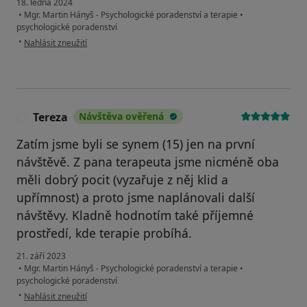
18. ledna 2024
•
Mgr. Martin Hányš - Psychologické poradenství a terapie
•
psychologické poradenství
podle názoru uživatele J.
•
Nahlásit zneužití
Tereza
Návštěva ověřená
T
Zatím jsme byli se synem (15) jen na první
návštěvě. Z pana terapeuta jsme nicméně oba
měli dobrý pocit (vyzařuje z něj klid a
upřímnost) a proto jsme naplánovali další
návštěvy. Kladně hodnotím také příjemné
prostředí, kde terapie probíhá.
21. září 2023
•
Mgr. Martin Hányš - Psychologické poradenství a terapie
•
psychologické poradenství
podle názoru uživatele Tereza
•
Nahlásit zneužití