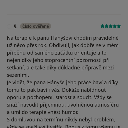
Š.
Číslo ověřené
Š
Na terapie k panu Hányšovi chodím pravidelně
už něco přes rok. Obdivuji, jak dobře se v mém
příběhu od samého začátku orientuje a to
nejen díky jeho stoprocentní pozornosti při
setkání, ale také díky důkladné přípravě mezi
sezeními.
Je vidět, že pana Hányše jeho práce baví a díky
tomu to pak baví i vás. Dokáže nabídnout
oporu a pochopení, starost a soucit. Vždy se
snaží navodit příjemnou, uvolněnou atmosféru
a umí do terapie vnést humor.
S domluvou na termínu nikdy nebyl problém,
vždy se snaží vyjít vstříc. Bonus k tomu všemu je