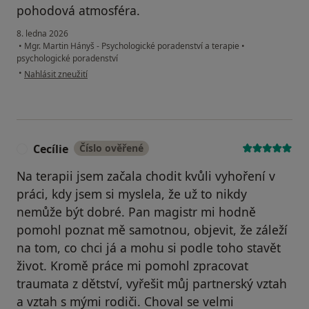
pohodová atmosféra.
8. ledna 2026
•
Mgr. Martin Hányš - Psychologické poradenství a terapie
•
psychologické poradenství
podle názoru uživatele David
•
Nahlásit zneužití
Cecílie
Číslo ověřené
C
Na terapii jsem začala chodit kvůli vyhoření v
práci, kdy jsem si myslela, že už to nikdy
nemůže být dobré. Pan magistr mi hodně
pomohl poznat mě samotnou, objevit, že záleží
na tom, co chci já a mohu si podle toho stavět
život. Kromě práce mi pomohl zpracovat
traumata z dětství, vyřešit můj partnerský vztah
a vztah s mými rodiči. Choval se velmi