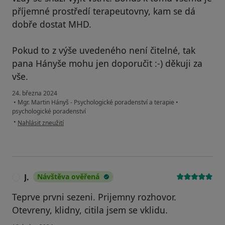
příjemné prostředí terapeutovny, kam se dá
dobře dostat MHD.
Pokud to z výše uvedeného není čitelné, tak
pana Hányše mohu jen doporučit :-) děkuji za
vše.
24. března 2024
•
Mgr. Martin Hányš - Psychologické poradenství a terapie
•
psychologické poradenství
podle názoru uživatele Š.
•
Nahlásit zneužití
J.
Návštěva ověřená
J
Teprve prvni sezeni. Prijemny rozhovor.
Otevreny, klidny, citila jsem se vklidu.