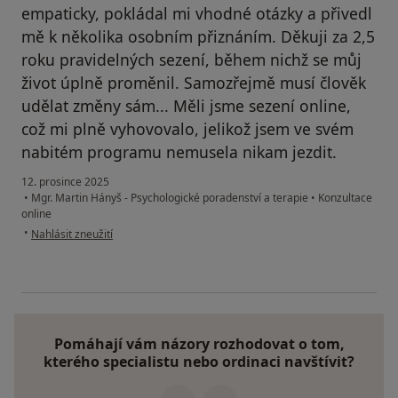
empaticky, pokládal mi vhodné otázky a přivedl
mě k několika osobním přiznáním. Děkuji za 2,5
roku pravidelných sezení, během nichž se můj
život úplně proměnil. Samozřejmě musí člověk
udělat změny sám... Měli jsme sezení online,
což mi plně vyhovovalo, jelikož jsem ve svém
nabitém programu nemusela nikam jezdit.
12. prosince 2025
•
Mgr. Martin Hányš - Psychologické poradenství a terapie
•
Konzultace
online
podle názoru uživatele Cecílie
•
Nahlásit zneužití
Pomáhají vám názory rozhodovat o tom,
kterého specialistu nebo ordinaci navštívit?