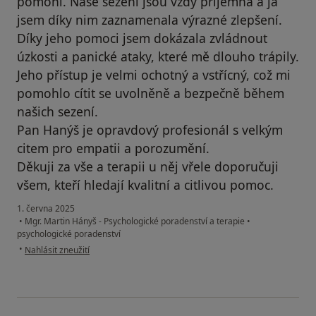
pomohl. Naše sezení jsou vždy příjemná a já
jsem díky nim zaznamenala výrazné zlepšení.
Díky jeho pomoci jsem dokázala zvládnout
úzkosti a panické ataky, které mě dlouho trápily.
Jeho přístup je velmi ochotný a vstřícný, což mi
pomohlo cítit se uvolněně a bezpečně během
našich sezení.
Pan Hanýš je opravdový profesionál s velkým
citem pro empatii a porozumění.
Děkuji za vše a terapii u něj vřele doporučuji
všem, kteří hledají kvalitní a citlivou pomoc.
1. června 2025
•
Mgr. Martin Hányš - Psychologické poradenství a terapie
•
psychologické poradenství
podle názoru uživatele Klára
•
Nahlásit zneužití