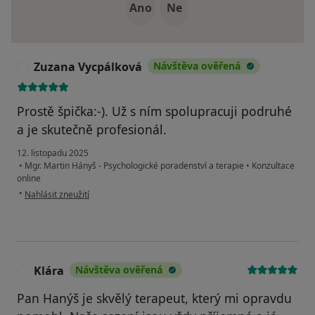
Ano
Ne
Zuzana Vycpálková
Návštěva ověřená
Z
Prostě špička:-). Už s ním spolupracuji podruhé
a je skutečně profesionál.
12. listopadu 2025
•
Mgr. Martin Hányš - Psychologické poradenství a terapie
•
Konzultace
online
podle názoru uživatele Zuzana Vycpálková
•
Nahlásit zneužití
Klára
Návštěva ověřená
K
Pan Hanýš je skvělý terapeut, který mi opravdu