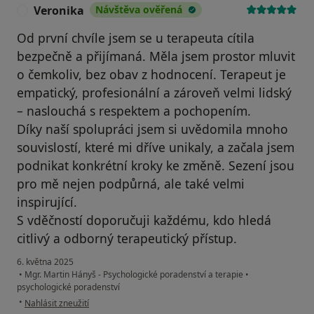
Veronika
Návštěva ověřená
V
Od první chvíle jsem se u terapeuta cítila
bezpečně a přijímaná. Měla jsem prostor mluvit
o čemkoliv, bez obav z hodnocení. Terapeut je
empatický, profesionální a zároveň velmi lidský
– naslouchá s respektem a pochopením.
Díky naší spolupráci jsem si uvědomila mnoho
souvislostí, které mi dříve unikaly, a začala jsem
podnikat konkrétní kroky ke změně. Sezení jsou
pro mě nejen podpůrná, ale také velmi
inspirující.
S vděčností doporučuji každému, kdo hledá
citlivý a odborný terapeutický přístup.
6. května 2025
•
Mgr. Martin Hányš - Psychologické poradenství a terapie
•
psychologické poradenství
podle názoru uživatele Veronika
•
Nahlásit zneužití