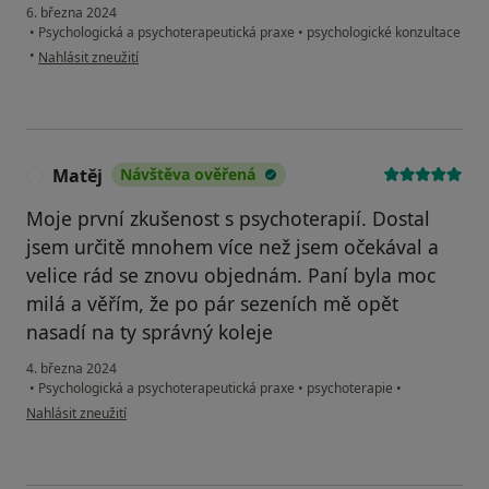
6. března 2024
•
Psychologická a psychoterapeutická praxe
•
psychologické konzultace
podle názoru uživatele T.A.
•
Nahlásit zneužití
Matěj
Návštěva ověřená
M
Moje první zkušenost s psychoterapií. Dostal
jsem určitě mnohem více než jsem očekával a
velice rád se znovu objednám. Paní byla moc
milá a věřím, že po pár sezeních mě opět
nasadí na ty správný koleje
4. března 2024
•
Psychologická a psychoterapeutická praxe
•
psychoterapie
•
podle názoru uživatele Matěj
Nahlásit zneužití