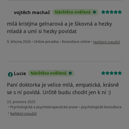
vojtěch machač
Návštěva ověřená
V
milá kristýna gelnarová a je šikovná a hezky
mladá a umí si hezky povídat
podle názoru uživatel
9. března 2026
•
Online poradna
•
Konzultace online
•
Nahlásit zneužití
Lucie
Návštěva ověřená
L
Paní doktorka je velice milá, empatická, krásně
se s ní povídá. Určitě budu chodit jen k ní :)
23. prosince 2025
•
Psychologická a psychoterapeutická praxe
•
psychologické konzultace
podle názoru uživatele Lucie
•
Nahlásit zneužití