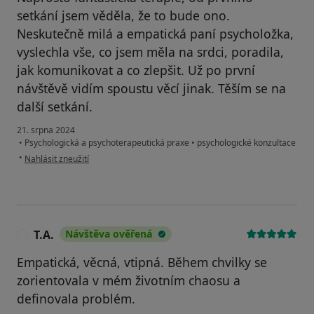
setkání jsem věděla, že to bude ono.
Neskutečně milá a empatická paní psycholožka,
vyslechla vše, co jsem měla na srdci, poradila,
jak komunikovat a co zlepšit. Už po první
návštěvě vidím spoustu věcí jinak. Těším se na
další setkání.
21. srpna 2024
•
Psychologická a psychoterapeutická praxe
•
psychologické konzultace
podle názoru uživatele Magdalena
•
Nahlásit zneužití
T.A.
Návštěva ověřená
T
Empatická, věcná, vtipná. Během chvilky se
zorientovala v mém životním chaosu a
definovala problém.