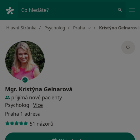
Hla
Co hledáte?
Hlavní Stránka
Psycholog
Praha
Kristýna Gelnarová
Změna města
Mgr.
Kristýna Gelnarová
přijímá nové pacienty
o specializacích
Psycholog
·
Více
Praha
1 adresa
51 názorů