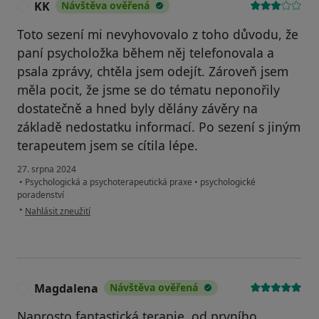
KK
Návštěva ověřená
K
Toto sezení mi nevyhovovalo z toho důvodu, že
paní psycholožka během něj telefonovala a
psala zprávy, chtěla jsem odejít. Zároveň jsem
měla pocit, že jsme se do tématu neponořily
dostatečně a hned byly dělány závěry na
základě nedostatku informací. Po sezení s jiným
terapeutem jsem se cítila lépe.
27. srpna 2024
•
Psychologická a psychoterapeutická praxe
•
psychologické
poradenství
podle názoru uživatele KK
•
Nahlásit zneužití
Magdalena
Návštěva ověřená
M
Naprosto fantastická terapie, od prvního