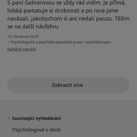
S paní Gelnarovou se vždy rád vidím. Je přímá,
lidská pamatuje si drobnosti a po roce jsme
navázali, jakobychom si ani nedali pauzu. Těším
se na další návštěvu
10. července 2023
•
Psychologická a psychoterapeutická praxe
•
psychoterapie
•
podle názoru uživatele Daniel P.
Nahlásit zneužití
Zobrazit více
výše uvedené názory
Související vyhledávání
Psychologové v okolí