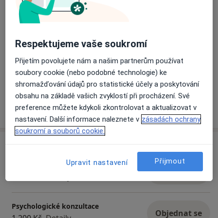
hrazeny převodem na účet.
Na konzultaci je třeba se objednat předem, a to
telefonicky, SMS zprávou nebo e-mailem. Čas a den
Respektujeme vaše soukromí
konzultace je přizpůsoben klientovi, pracuji včetně
víkendů a státních svátků i mimo standardní pracovní
Přijetím povolujete nám a našim partnerům používat
dobu. Objednací doba do mé praxe je zhruba týden,
soubory cookie (nebo podobné technologie) ke
Zobrazit galerii (2)
ale často to může být i rychleji.
shromažďování údajů pro statistické účely a poskytování
obsahu na základě vašich zvyklostí při procházení. Své
Více
preference můžete kdykoli zkontrolovat a aktualizovat v
o zkušenostech
nastavení. Další informace naleznete v
zásadách ochrany
soukromí a souborů cookie.
Služby a ceník služeb
Přijmout
Upravit nastavení
Individuální psychoterapie
Objednat se
1 200 Kč
Detaily
Psychologické konzultace
Objednat se