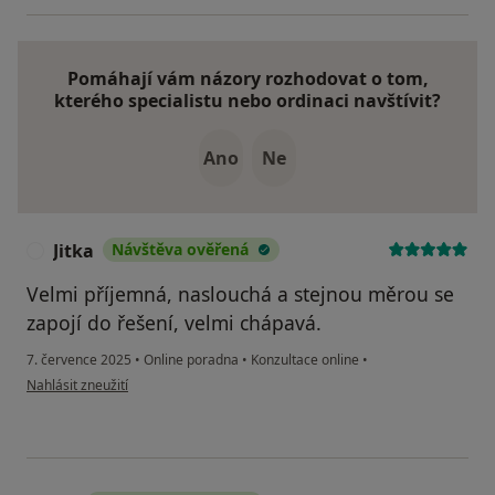
Pomáhají vám názory rozhodovat o tom,
kterého specialistu nebo ordinaci navštívit?
Ano
Ne
Jitka
Návštěva ověřená
J
Velmi příjemná, naslouchá a stejnou měrou se
zapojí do řešení, velmi chápavá.
7. července 2025
•
Online poradna
•
Konzultace online
•
podle názoru uživatele Jitka
Nahlásit zneužití