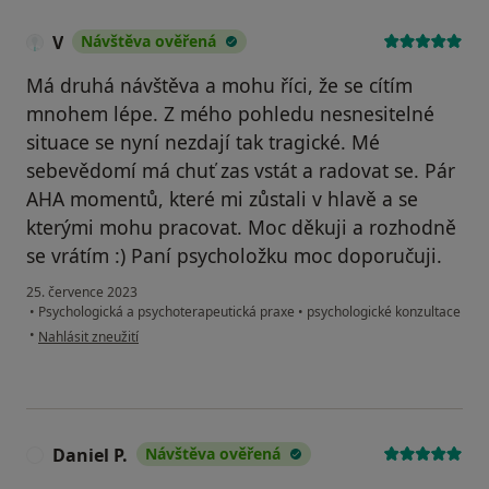
V
Návštěva ověřená
Má druhá návštěva a mohu říci, že se cítím
mnohem lépe. Z mého pohledu nesnesitelné
situace se nyní nezdají tak tragické. Mé
sebevědomí má chuť zas vstát a radovat se. Pár
AHA momentů, které mi zůstali v hlavě a se
kterými mohu pracovat. Moc děkuji a rozhodně
se vrátím :) Paní psycholožku moc doporučuji.
25. července 2023
•
Psychologická a psychoterapeutická praxe
•
psychologické konzultace
podle názoru uživatele V
•
Nahlásit zneužití
Daniel P.
Návštěva ověřená
D