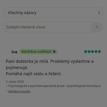
Hledejte v názorech
Iva
Návštěva ověřená
I
Paní doktorka je milá. Problémy vyslechne a
pojmenuje.
Pomáhá najít cestu a řešení.
3. srpna 2026
•
Psychologická a psychoterapeutická praxe
•
psychologické konzultace
podle názoru uživatele Iva
•
Nahlásit zneužití