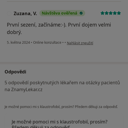
Zuzana, V.
Návštěva ověřená
Z
První sezení, začínáme:-). První dojem velmi
dobrý.
podle názoru uživatele Zuzana, V.
5. května 2024
•
Online konzultace
•
•
Nahlásit zneužití
Odpovědi
5 odpovědí poskytnutých lékařem na otázky pacientů
na ZnamyLekar.cz
Je možné pomoci mi s klaustrofobií, prosím? Předem děkuji za odpověď.
Je možné pomoci mi s klaustrofobií, prosím?
Předem děkuji za odpověď.