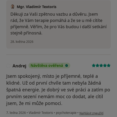
Mgr. Vladimír Textoris
Děkuji za Vaši zpětnou vazbu a důvěru. Jsem
rád, že Vám terapie pomáhá a že se u mě cítíte
příjemně. Věřím, že pro Vás budou i další setkání
stejně přínosná.
28. května 2026
Andrej
Návštěva ověřená
A
Jsem spokojený, místo je příjemné, teplé a
klidné. Už od první chvíle tam nebyla žádná
špatná energie. Je dobrý ve své práci a zatím po
prvním sezení nemám moc co dodat, ale cítil
jsem, že mi může pomoci.
podle názoru uživatele An
7. ledna 2026
•
Vladimír Textoris
•
psychoterapie
•
Nahlásit zneužití