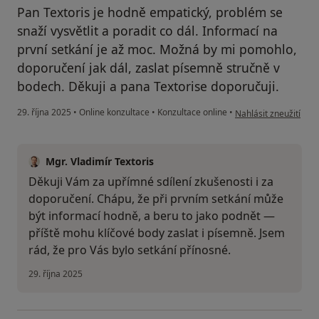
Pan Textoris je hodně empatický, problém se
snaží vysvětlit a poradit co dál. Informací na
první setkání je až moc. Možná by mi pomohlo,
doporučení jak dál, zaslat písemně stručně v
bodech. Děkuji a pana Textorise doporučuji.
podle názoru uživatele
29. října 2025
•
Online konzultace
•
Konzultace online
•
Nahlásit zneužití
Mgr. Vladimír Textoris
Děkuji Vám za upřímné sdílení zkušenosti i za
doporučení. Chápu, že při prvním setkání může
být informací hodně, a beru to jako podnět —
příště mohu klíčové body zaslat i písemně. Jsem
rád, že pro Vás bylo setkání přínosné.
29. října 2025