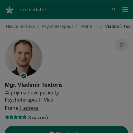
Hla
Co hledáte?
Hlavní Stránka
Psychoterapeut
Praha
Vladimír Text
Změna města
Mgr.
Vladimír Textoris
přijímá nové pacienty
o specializacích
Psychoterapeut
·
Více
Praha
1 adresa
8 názorů