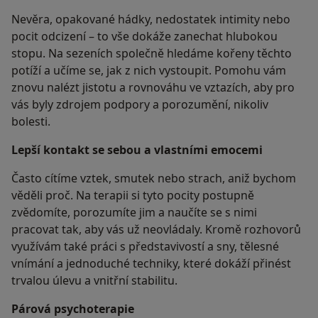
Nevěra, opakované hádky, nedostatek intimity nebo
pocit odcizení – to vše dokáže zanechat hlubokou
stopu. Na sezeních společně hledáme kořeny těchto
potíží a učíme se, jak z nich vystoupit. Pomohu vám
znovu nalézt jistotu a rovnováhu ve vztazích, aby pro
vás byly zdrojem podpory a porozumění, nikoliv
bolesti.
Lepší kontakt se sebou a vlastními emocemi
Často cítíme vztek, smutek nebo strach, aniž bychom
věděli proč. Na terapii si tyto pocity postupně
zvědomíte, porozumíte jim a naučíte se s nimi
pracovat tak, aby vás už neovládaly. Kromě rozhovorů
využívám také práci s představivostí a sny, tělesné
vnímání a jednoduché techniky, které dokáží přinést
trvalou úlevu a vnitřní stabilitu.
Párová psychoterapie