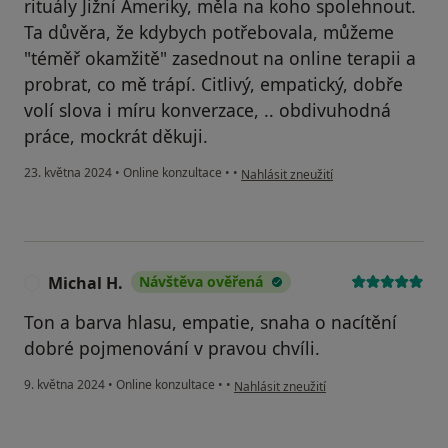
rituály Jižní Ameriky, měla na koho spolehnout.
Ta důvěra, že kdybych potřebovala, můžeme
"téměř okamžitě" zasednout na online terapii a
probrat, co mě trápí. Citlivý, empatický, dobře
volí slova i míru konverzace, .. obdivuhodná
práce, mockrát děkuji.
podle názoru uživatele Nela z Osla
23. května 2024
•
Online konzultace
•
•
Nahlásit zneužití
Michal H.
Návštěva ověřená
M
Ton a barva hlasu, empatie, snaha o nacítění
dobré pojmenování v pravou chvíli.
podle názoru uživatele Michal H.
9. května 2024
•
Online konzultace
•
•
Nahlásit zneužití