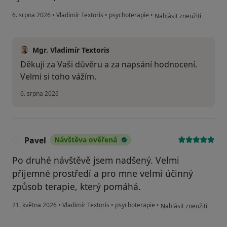
podle názoru uživatele Fr
6. srpna 2026
•
Vladimír Textoris
•
psychoterapie
•
Nahlásit zneužití
Mgr. Vladimír Textoris
Děkuji za Vaši důvěru a za napsání hodnocení.
Velmi si toho vážím.
6. srpna 2026
Pavel
Návštěva ověřená
P
Po druhé návštěvě jsem nadšený. Velmi
příjemné prostředí a pro mne velmi účinný
způsob terapie, který pomáhá.
podle názoru uživatele 
21. května 2026
•
Vladimír Textoris
•
psychoterapie
•
Nahlásit zneužití