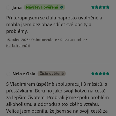
Jana
Návštěva ověřená
J
Při terapii jsem se cítila naprosto uvolněně a
mohla jsem bez obav sdílet své pocity a
problémy.
15. dubna 2025
•
Online konzultace
•
Konzultace online
•
podle názoru uživatele Jana
Nahlásit zneužití
Nela z Osla
Číslo ověřené
N
S Vladimírem úspěšně spolupracuji 8 měsíců, s
přestávkami. Beru ho jako svojí kotvu na cestě
za lepším životem. Probrali jsme spolu problém
alkoholismu a odchodu z toxického vztahu.
Velice jsem ocenila, že jsem se na svojí cestě za