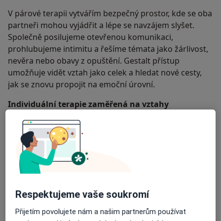
V párové terapii vytvářím bezpečný prostor, kde se oba
partneři mohou vyjádřit a lépe se navzájem slyšet.
Společně posilujeme otevřenou komunikaci,
prohlubujeme intimitu a řešíme témata jako žárlivost,
nevěra nebo obavy z opuštění. Gestalt přístup
umožňuje vidět vztah jako celek a hledat nové cesty,
jak se znovu propojit na emoční úrovní.
Individuální terapie zaměřená na vztahy
Pokud přicházíte sami, pomohu vám lépe porozumět
vlastním potřebám, vyjasnit si, jakého partnera do
života hledáte, a postupně opustit staré vzorce
chování, které vám brání v naplněných vztazích.
Společně budeme posilovat vaši sebedůvěru a
schopnost nastavovat zdravé hranice.
Respektujeme vaše soukromí
Co si můžete z terapie odnést
Přijetím povolujete nám a našim partnerům používat