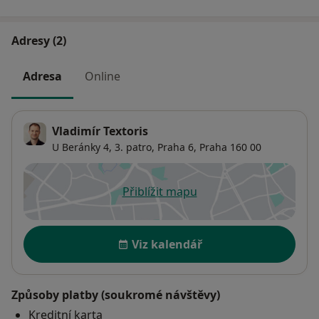
Adresy (2)
Adresa
Online
Vladimír Textoris
U Beránky 4,
3. patro,
Praha 6
,
Praha
160 00
Přiblížit mapu
se otevře v nové záložce
Dostupnost
Viz kalendář
Způsoby platby (soukromé návštěvy)
Kreditní karta