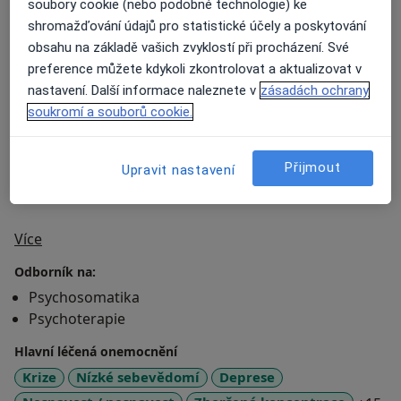
hlubší porozumění svým emocím
soubory cookie (nebo podobné technologie) ke
shromažďování údajů pro statistické účely a poskytování
větší jistotu a stabilitu ve vztazích
obsahu na základě vašich zvyklostí při procházení. Své
preference můžete kdykoli zkontrolovat a aktualizovat v
schopnost včas rozpoznat a měnit nefunkční
nastavení. Další informace naleznete v
zásadách ochrany
vzorce
soukromí a souborů cookie.
možnost proměnit bolest ve vnitřní sílu
nástroje, jak pokračovat ve vlastním rozvoji i
Přijmout
Upravit nastavení
mimo terapeutická sezení
O mně
Více
Odborník na:
Psychosomatika
Psychoterapie
Hlavní léčená onemocnění
Krize
Nízké sebevědomí
Deprese