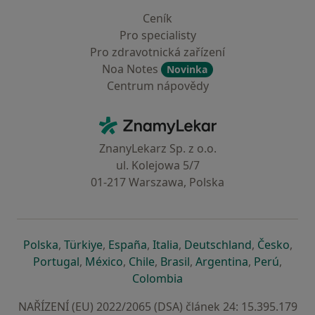
Ceník
Pro specialisty
Pro zdravotnická zařízení
Noa Notes
Novinka
Centrum nápovědy
Kontakt
ZnamyLekar - Hlavní stránka
ZnanyLekarz Sp. z o.o.
ul. Kolejowa 5/7
01-217 Warszawa, Polska
se otevře v nové záložce
se otevře v nové záložce
se otevře v nové záložce
se otevře v nové záložce
se otevře v 
se o
Polska
,
Türkiye
,
España
,
Italia
,
Deutschland
,
Česko
,
se otevře v nové záložce
se otevře v nové záložce
se otevře v nové záložce
se otevře v nové záložc
se otevře v 
se ote
Portugal
,
México
,
Chile
,
Brasil
,
Argentina
,
Perú
,
se otevře v nové záložce
Colombia
NAŘÍZENÍ (EU) 2022/2065 (DSA) článek 24: 15.395.179