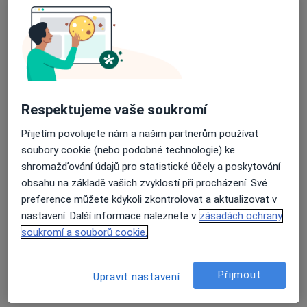
Průměrné hodnocení na Apple a Play Store 4.5
Mgr. Jaroslav Polák
·
Více
Psycholog, Kouč
Klavíkova 13, České Budějovice
•
Mapa
Respektujeme vaše soukromí
Mgr. Jaroslav Polák
Párová konzultace (60 minut)
1 200 Kč
Přijetím povolujete nám a našim partnerům používat
soubory cookie (nebo podobné technologie) ke
Tento specialista nenabízí online rezervaci termínu na této adrese.
shromažďování údajů pro statistické účely a poskytování
Rezervovat termín
obsahu na základě vašich zvyklostí při procházení. Své
preference můžete kdykoli zkontrolovat a aktualizovat v
nastavení. Další informace naleznete v
zásadách ochrany
soukromí a souborů cookie.
Přijmout
Upravit nastavení