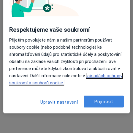
Respektujeme vaše soukromí
Přijetím povolujete nám a našim partnerům používat
Mgr. Alek Lačev, Ph.D.
soubory cookie (nebo podobné technologie) ke
·
Více
Psycholog, Psychoterapeut, Terapeut
shromažďování údajů pro statistické účely a poskytování
137 názorů
obsahu na základě vašich zvyklostí při procházení. Své
Psychologické poradenství
1 600 Kč
preference můžete kdykoli zkontrolovat a aktualizovat v
nastavení. Další informace naleznete v
zásadách ochrany
Tento specialista nenabízí online rezervaci termínu na této adrese.
soukromí a souborů cookie.
Rezervovat termín
Přijmout
Upravit nastavení