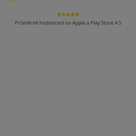
Mgr. Eva Šobáňová (Janštová)
·
Více
Psycholog, Dětský psycholog, Psychoterapeut
Průměrné hodnocení na Apple a Play Store 4.5
38 názorů
Adresa
Online
Mokrého, Vodňany
•
Mapa
Psychologické poradenství a diagnostika Mgr. Eva Janštová (Vodňany)
Diagnostické testy
1 700 Kč
Tento specialista nenabízí online rezervaci termínu na této adrese.
Rezervovat termín