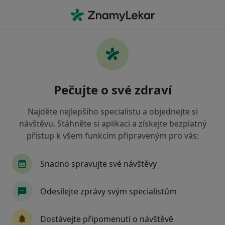
Hla
Psycholog • Písek, jihočeský
Filtry
Mapa
Psycholog Písek
Pečujte o své zdraví
Jak řadíme výsledky vyhledávání?
Najděte nejlepšího specialistu a objednejte si
návštěvu. Stáhněte si aplikaci a získejte bezplatný
Jakou pojišťovnu máte?
přístup k všem funkcím připraveným pro vás:
Snadno spravujte své návštěvy
Odesílejte zprávy svým specialistům
Dostávejte připomenutí o návštěvě