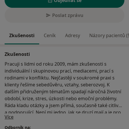
Objednat se
Poslat zprávu
Zkušenosti
Ceník
Adresy
Názory pacientů (
Zkušenosti
Pracuji s lidmi od roku 2009, mám zkušenosti s
individuální i skupinovou prací, mediacemi, prací s
rodinami v konfliktu. Nejčastěji v soukromé praxi s
klienty řešíme sebedůvěru, vztahy, seberozvoj. K
dalším přidruženým tématům spadají náročná životní
období, krize, stres, úzkosti nebo emoční problémy.
Ráda kladu otázky a jsem přímá, současně také citlivá
a podporující. Není mi jedno, jak se druzí mají a je pro
O mně
Více
mě důležité, aby byla sezení pro klienty užitečná.
Odborník na: