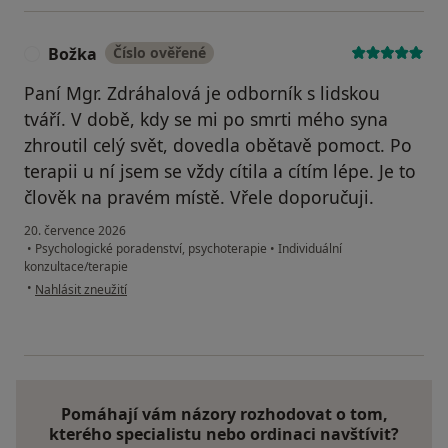
Božka
Číslo ověřené
B
Paní Mgr. Zdráhalová je odborník s lidskou
tváří. V době, kdy se mi po smrti mého syna
zhroutil celý svět, dovedla obětavě pomoct. Po
terapii u ní jsem se vždy cítila a cítím lépe. Je to
člověk na pravém místě. Vřele doporučuji.
20. července 2026
•
Psychologické poradenství, psychoterapie
•
Individuální
konzultace/terapie
podle názoru uživatele Božka
•
Nahlásit zneužití
Pomáhají vám názory rozhodovat o tom,
kterého specialistu nebo ordinaci navštívit?