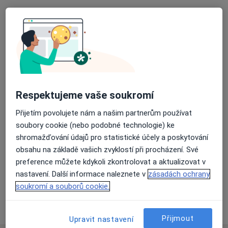
Poradenská psychologie
Psychoterapie
Hlavní léčená onemocnění
Poruchy v mezilidských vztazích
Nízké sebevědomí
Vztahová krize
Stres
a11y_sr_more_diseases
Obavy
+8
Respektujeme vaše soukromí
Pacienti, které ošetřuji
Přijetím povolujete nám a našim partnerům používat
Dospělí (Pouze na některých adresách)
soubory cookie (nebo podobné technologie) ke
shromažďování údajů pro statistické účely a poskytování
Typ návštěv
obsahu na základě vašich zvyklostí při procházení. Své
Osobně
Zobrazit adresy (1)
preference můžete kdykoli zkontrolovat a aktualizovat v
Videokonzultace
Zobrazit online kalendář
nastavení. Další informace naleznete v
zásadách ochrany
soukromí a souborů cookie.
Více
o zkušenostech
Přijmout
Upravit nastavení