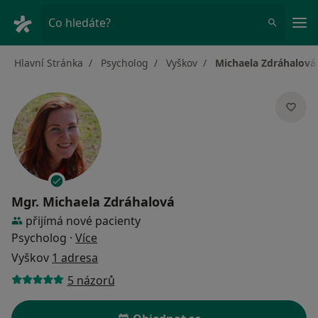
Hla
Co hledáte?
Hlavní Stránka
Psycholog
Vyškov
Michaela Zdráhalová
Mgr.
Michaela Zdráhalová
přijímá nové pacienty
o specializacích
Psycholog
·
Více
Vyškov
1 adresa
5 názorů