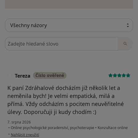
Hledejte v názorech
Tereza
Číslo ověřené
T
K paní Zdráhalové docházím již několik let a
neměnila bych! Je velmi empatická, milá a
přímá. Vždy odcházím s pocitem neuvěřitelné
úlevy. Doporučuji ji kudy chodím :)
7. srpna 2026
•
Online psychologické poradenství, psychoterapie
•
Konzultace online
podle názoru uživatele Tereza
•
Nahlásit zneužití