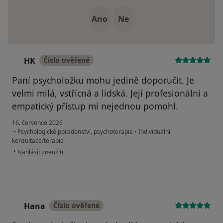
Ano
Ne
HK
Číslo ověřené
H
Paní psycholožku mohu jedině doporučit. Je
velmi milá, vstřícná a lidská. Její profesionální a
empatický přístup mi nejednou pomohl.
16. července 2026
•
Psychologické poradenství, psychoterapie
•
Individuální
konzultace/terapie
podle názoru uživatele HK
•
Nahlásit zneužití
Hana
Číslo ověřené
H