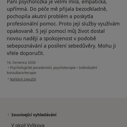
Paní psycholožka je velmi milá, empatická,
upřímná. Do péče mě přijala bezodkladně,
pochopila akutní problém a poskytla
profesionální pomoc. Proto její služby využívám
opakovaně. S její pomocí můj život dostal
novou naději a spokojenost v podobě
sebepoznávání a posílení sebedůvěry. Mohu ji
vřele doporučit.
16. července 2026
•
Psychologické poradenství, psychoterapie
•
Individuální
konzultace/terapie
podle názoru uživatele Hana
•
Nahlásit zneužití
Související vyhledávání
V okolí Vyškova