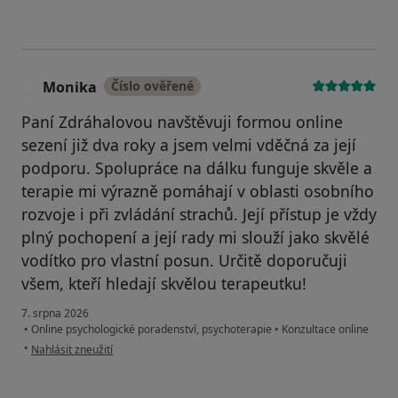
Monika
Číslo ověřené
M
Paní Zdráhalovou navštěvuji formou online
sezení již dva roky a jsem velmi vděčná za její
podporu. Spolupráce na dálku funguje skvěle a
terapie mi výrazně pomáhají v oblasti osobního
rozvoje i při zvládání strachů. Její přístup je vždy
plný pochopení a její rady mi slouží jako skvělé
vodítko pro vlastní posun. Určitě doporučuji
všem, kteří hledají skvělou terapeutku!
7. srpna 2026
•
Online psychologické poradenství, psychoterapie
•
Konzultace online
podle názoru uživatele Monika
•
Nahlásit zneužití