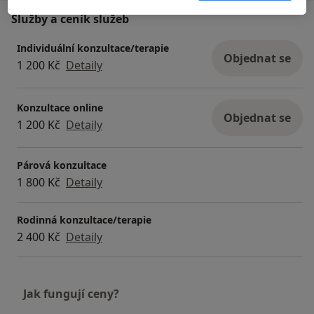
Služby a ceník služeb
Individuální konzultace/terapie
Objednat se
1 200 Kč
Detaily
Konzultace online
Objednat se
1 200 Kč
Detaily
Párová konzultace
1 800 Kč
Detaily
Rodinná konzultace/terapie
2 400 Kč
Detaily
Jak fungují ceny?