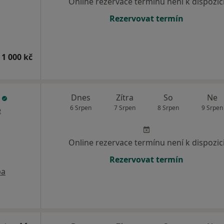
Online rezervace termínu není k dispozic
Rezervovat termín
 1 000 kč
l
Dnes
Zítra
So
Ne
6 Srpen
7 Srpen
8 Srpen
9 Srpen
e
Online rezervace termínu není k dispozic
Rezervovat termín
pa