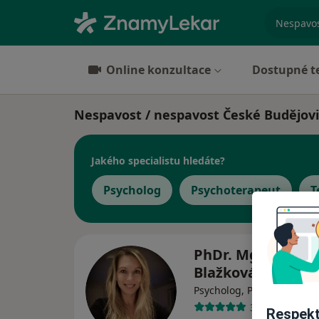
specializ
Online konzultace
Dostupné t
Nespavost / nespavost České Budějov
Jakého specialistu hledáte?
Psycholog
Psychoterapeut
T
PhDr. Mgr. Milen
Blažková
Psycholog, Psychoterapeu
37 názorů
Respekt