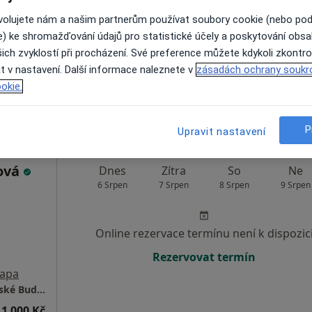
dostupný
ovolujete nám a našim partnerům používat soubory cookie (nebo po
e) ke shromažďování údajů pro statistické účely a poskytování obs
Zobrazit všechny adresy s možnosti online obj
ich zvyklostí při procházení. Své preference můžete kdykoli zkontro
t v nastavení. Další informace naleznete v
zásadách ochrany soukr
okie.
1 500 Kč
P
Upravit nastavení
ová
Dnes
Zítra
So
Ne
6 Srpen
7 Srpen
8 Srpen
9 Srpen
Online rezervace termínu není k dispozic
Rezervovat termín
apa
Mgr. Lucie Urbanová- celostní psycholog České Budějovice
1 000 Kč