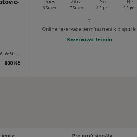
atović-
Dnes
Zítra
So
Ne
6 Srpen
7 Srpen
8 Srpen
9 Srpen
Online rezervace termínu není k dispozic
Rezervovat termín
Online psychologická konzultace v angličtině, češtině a srbštině - psychological consulting in English and Serbian - andjela.psycholog@gmail.com
600 Kč
cienty
Pro profesionály