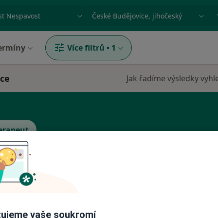
ace, nemoc nebo příjmení
Město nebo region
ermíny
Více filtrů
•
1
ice
Jak řadíme výsledky vyhl
erapeut
a
Dnes
Zítra
So
Ne
6 Srpen
7 Srpen
8 Srpen
9 Srpen
·
Více
t
ujeme vaše soukromí
Ve vašem okolí online kalendář není