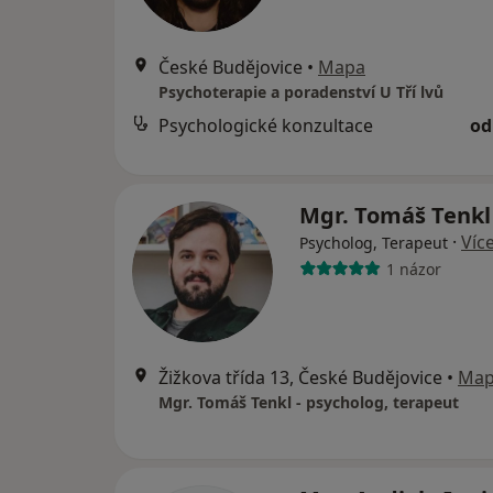
České Budějovice
•
Mapa
Psychoterapie a poradenství U Tří lvů
Psychologické konzultace
od
Mgr. Tomáš Tenk
·
Víc
Psycholog, Terapeut
1 názor
Žižkova třída 13, České Budějovice
•
Ma
Mgr. Tomáš Tenkl - psycholog, terapeut