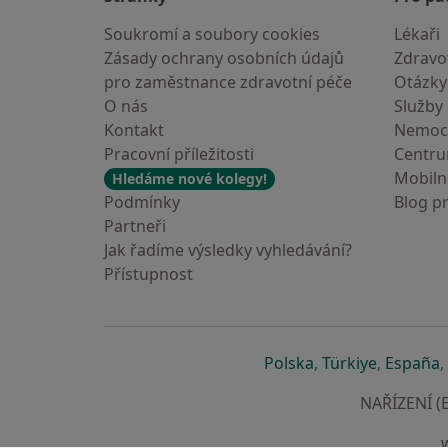
Soukromí a soubory cookies
Lékaři
Zásady ochrany osobních údajů
Zdravot
pro zaměstnance zdravotní péče
Otázky
O nás
Služby
Kontakt
Nemoc
Pracovní příležitosti
Centr
Mobilní
Hledáme nové kolegy!
Podmínky
Blog p
Partneři
Jak řadíme výsledky vyhledávání?
Přístupnost
se otevře v nové 
se otevře
s
Polska
,
Türkiye
,
España
,
NAŘÍZENÍ (E