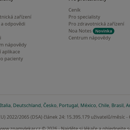
Ceník
nická zařízení
Pro specialisty
 a odpovědi
Pro zdravotnická zařízení
Noa Notes
Novinka
i
Centrum nápovědy
um nápovědy
 aplikace
ro pacienty
záložce
 v nové záložce
e otevře v nové záložce
se otevře v nové záložce
se otevře v nové záložce
se otevře v nové záložce
se otevře v nové záložc
se otevře v nov
se otevře
se 
Italia
,
Deutschland
,
Česko
,
Portugal
,
México
,
Chile
,
Brasil
,
A
U) 2022/2065 (DSA) článek 24: 15.395.179 uživatelů/měsíc -
www.znamylekar.cz © 2026 - Najděte si lékaře a objednejte s