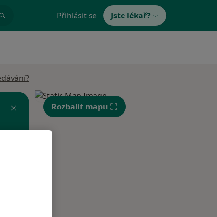
Přihlásit se
Jste lékař?
edávání?
Rozbalit mapu
Po
Út
St
10 Srpen
11 Srpen
12 Srpen