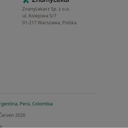
ZnanyLekarz Sp. z o.o.
ul. Kolejowa 5/7
01-217 Warszawa, Polska
e
é záložce
 v nové záložce
otevře v nové záložce
se otevře v nové záložce
se otevře v nové záložce
se otevře v nové záložce
rgentina
,
Perú
,
Colombia
 Červen 2026
e