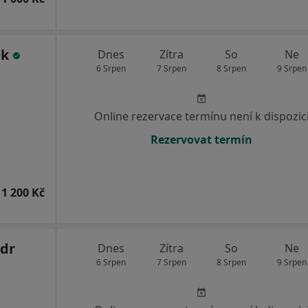
ák
Dnes
Zítra
So
Ne
6 Srpen
7 Srpen
8 Srpen
9 Srpen
Online rezervace termínu není k dispozic
Rezervovat termín
1 200 Kč
ndr
Dnes
Zítra
So
Ne
6 Srpen
7 Srpen
8 Srpen
9 Srpen