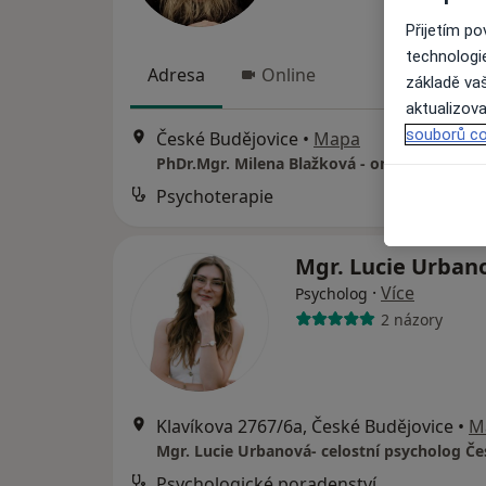
Přijetím p
technologi
Adresa
Online
základě vaš
aktualizova
souborů co
České Budějovice
•
Mapa
PhDr.Mgr. Milena Blažková - online
Psychoterapie
Mgr. Lucie Urban
·
Více
Psycholog
2 názory
Klavíkova 2767/6a, České Budějovice
•
M
Psychologické poradenství