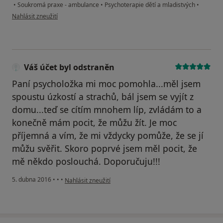
•
Soukromá praxe - ambulance
•
Psychoterapie dětí a mladistvých
•
podle názoru uživatele T.P.
Nahlásit zneužití
Váš účet byl odstraněn
Paní psycholožka mi moc pomohla...měl jsem
spoustu úzkostí a strachů, bál jsem se vyjít z
domu...teď se cítím mnohem líp, zvládám to a
konečně mám pocit, že můžu žít. Je moc
příjemná a vím, že mi vždycky pomůže, že se jí
můžu svěřit. Skoro poprvé jsem měl pocit, že
mě někdo poslouchá. Doporučuju!!!
podle názoru uživatele Váš účet byl odstraněn
5. dubna 2016
•
•
•
Nahlásit zneužití