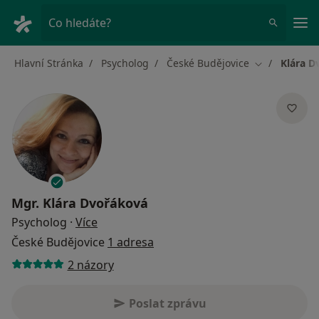
Hla
Co hledáte?
Hlavní Stránka
Psycholog
České Budějovice
Klára D
Změna města
Mgr.
Klára Dvořáková
o specializacích
Psycholog
·
Více
České Budějovice
1 adresa
2 názory
Poslat zprávu