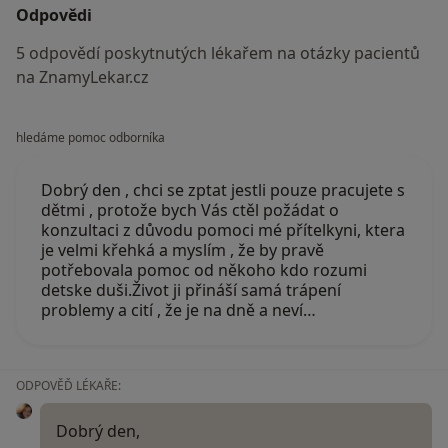
Odpovědi
5 odpovědí poskytnutých lékařem na otázky pacientů
na ZnamyLekar.cz
hledáme pomoc odborníka
Dobrý den , chci se zptat jestli pouze pracujete s
dětmi , protože bych Vás ctěl požádat o
konzultaci z důvodu pomoci mé přítelkyni, ktera
je velmi křehká a myslím , že by pravě
potřebovala pomoc od někoho kdo rozumi
detske duši.Život ji přináší samá trápení
problemy a cití , že je na dně a neví…
ODPOVĚĎ LÉKAŘE:
Dobrý den,