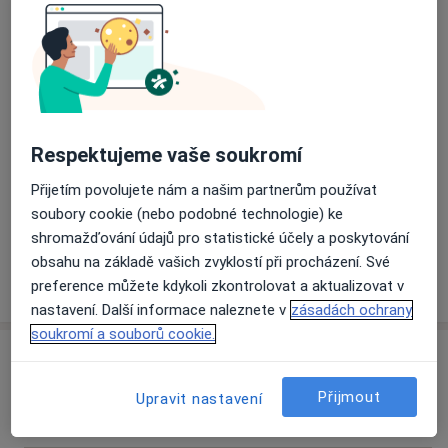
mládeží jsem dlouhodobě pracovala i jako pedagog.
Fobie
Trauma
Poruchy příjmu potravy
Rovněž jsem spolupracovala s organizací DEBRA, která
a11y_sr_more_diseases
Obavy
Neuróza
+9
se věnuje lidem s nemocí "motýlích křídel"
(epidermolysis bullosa congenita). Tato práce
Pacienti, které ošetřuji
zahrnovala kromě psychologické a terapeutické práce
Dospělí
i paliativní péči a péči o pozůstalé.
Děti
Respektujeme vaše soukromí
Jsem řádnou členkou ČAP (Česká asociace pro
psychoterapii). Na terapie lze čerpat příspěvky od
Přijetím povolujete nám a našim partnerům používat
Typ návštěv
některých zdravotních pojišťoven (viz
soubory cookie (nebo podobné technologie) ke
Osobně
Zobrazit adresy (1)
https://www.czap.cz/spoluprace-zp).
shromažďování údajů pro statistické účely a poskytování
obsahu na základě vašich zvyklostí při procházení. Své
Více
preference můžete kdykoli zkontrolovat a aktualizovat v
o zkušenostech
nastavení. Další informace naleznete v
zásadách ochrany
soukromí a souborů cookie.
Služby a ceník služeb
Psychologické poradenství
Přijmout
Upravit nastavení
1 200 Kč
Detaily