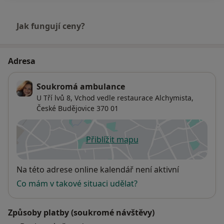
Jak fungují ceny?
Adresa
Soukromá ambulance
U Tří lvů 8,
Vchod vedle restaurace Alchymista,
České Budějovice
370 01
Přiblížit mapu
se otevře v nové záložce
Dostupnost
Na této adrese online kalendář není aktivní
Co mám v takové situaci udělat?
Způsoby platby (soukromé návštěvy)