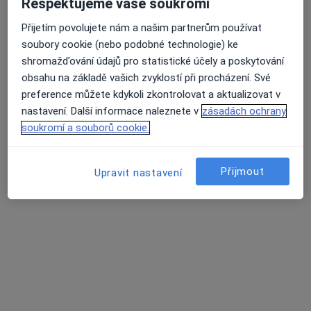
Respektujeme vaše soukromí
Psychiatrická ambulance
Tento specialista nenabízí online rezervaci termínu na této adrese.
Přijetím povolujete nám a našim partnerům používat
soubory cookie (nebo podobné technologie) ke
Rezervovat termín
shromažďování údajů pro statistické účely a poskytování
obsahu na základě vašich zvyklostí při procházení. Své
preference můžete kdykoli zkontrolovat a aktualizovat v
nastavení. Další informace naleznete v
zásadách ochrany
K dispozici jsou online konzultace
soukromí a souborů cookie.
Specialisté ve vaší oblasti nenabízí osobní návštěvy.
Zkuste místo toho online konzultace.
Přijmout
Upravit nastavení
MUDr. Šárka Bínová