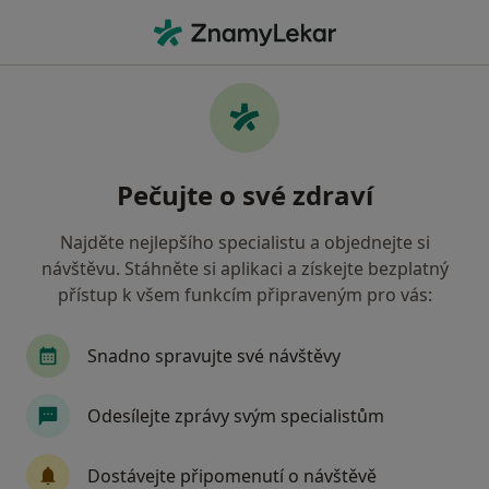
Hla
Psychiatr • České Budějovice, jihočeský
Filtry
• 1
Mapa
Doporučení psychiatři s Vojenská zdravotní
Pečujte o své zdraví
pojišťovna ČR České Budějovice
Jak řadíme výsledky vyhledávání?
Najděte nejlepšího specialistu a objednejte si
návštěvu. Stáhněte si aplikaci a získejte bezplatný
přístup k všem funkcím připraveným pro vás:
Snadno spravujte své návštěvy
Odesílejte zprávy svým specialistům
MUDr. Jaroslav Polák
Dostávejte připomenutí o návštěvě
·
Více
Psychiatr