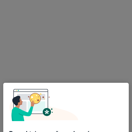
České Budějovice
•
Mapa
Ordinace
Tento specialista nenabízí online rezervaci termínu na této adrese.
Rezervovat termín
MUDr. Miroslav Norek
Psychiatr
24 názorů
Senovážné nám. 2, České Budějovice
•
Mapa