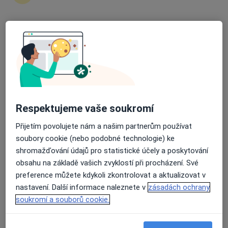
33 názorů
Senovážné náměstí 1616, České Budějovice
•
Mapa
Průměrné hodnocení na Apple a Play Store 4.5
Derma Plus s.r.o.
Tento specialista nenabízí online rezervaci termínu na této adrese.
Rezervovat termín
Respektujeme vaše soukromí
Přijetím povolujete nám a našim partnerům používat
soubory cookie (nebo podobné technologie) ke
shromažďování údajů pro statistické účely a poskytování
obsahu na základě vašich zvyklostí při procházení. Své
preference můžete kdykoli zkontrolovat a aktualizovat v
nastavení. Další informace naleznete v
zásadách ochrany
Derma Plus s.r.o.
soukromí a souborů cookie.
Gastroenterolog, Dermatolog, Internista
10 názorů