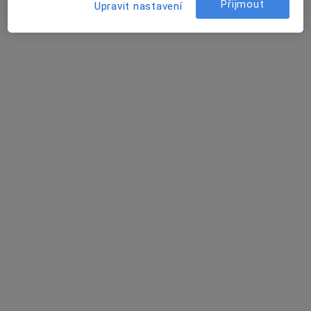
Přijmout
Upravit nastavení
Senovážné náměstí 1616, České Budějovice
•
Mapa
Derma Plus s.r.o.
Tato klinika nemá specialisty s dostupnými termíny v online kalendáři
Zobrazit profil
Marie Nováková
Gastroenterolog
4 názory
Boženy Němcové 54/585, České Budějovice
•
Mapa