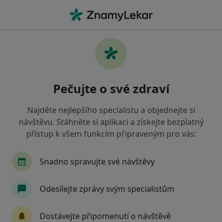
Hla
Gastroenterolog • České Budějovice, jihočeský
Filtry
• 1
Mapa
Doporučení gastroenterologové s Vojenská
Pečujte o své zdraví
zdravotní pojišťovna ČR České Budějovice
Jak řadíme výsledky vyhledávání?
Najděte nejlepšího specialistu a objednejte si
návštěvu. Stáhněte si aplikaci a získejte bezplatný
přístup k všem funkcím připraveným pro vás:
Snadno spravujte své návštěvy
Odesílejte zprávy svým specialistům
MUDr. Jan Hejcman
Dostávejte připomenutí o návštěvě
Gastroenterolog