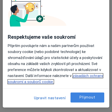
14 názorů
Masarykovo náměstí 2667, Pardubice
•
Mapa
Průměrné hodnocení na Apple a Play Store 4.5
Poliklinika KOLF s.r.o.
Tento specialista nenabízí online rezervaci termínu na této adrese.
Respektujeme vaše soukromí
Rezervovat termín
Přijetím povolujete nám a našim partnerům používat
soubory cookie (nebo podobné technologie) ke
shromažďování údajů pro statistické účely a poskytování
obsahu na základě vašich zvyklostí při procházení. Své
preference můžete kdykoli zkontrolovat a aktualizovat v
nastavení. Další informace naleznete v
zásadách ochrany
soukromí a souborů cookie.
Poliklinika KOLF s.r.o.
Přijmout
Upravit nastavení
·
Více
Gastroenterolog, Alergolog, Anesteziolog
65 názorů