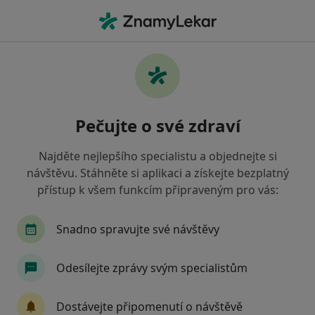
Hla
Gastroenterolog • Praha, hl město Praha
Filtry
• 1
Mapa
Doporučení gastroenterologové s Vojenská
Pečujte o své zdraví
zdravotní pojišťovna ČR Praha
Jak řadíme výsledky vyhledávání?
Najděte nejlepšího specialistu a objednejte si
návštěvu. Stáhněte si aplikaci a získejte bezplatný
přístup k všem funkcím připraveným pro vás:
Snadno spravujte své návštěvy
Odesílejte zprávy svým specialistům
MUDr. Ludvík Winkler
Dostávejte připomenutí o návštěvě
·
Více
Gastroenterolog, Chirurg, Proktolog