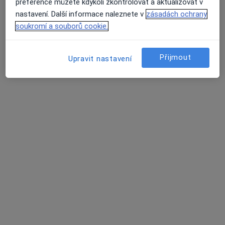
Tento specialista nenabízí online rezervaci termínu na této adrese.
preference můžete kdykoli zkontrolovat a aktualizovat v
nastavení. Další informace naleznete v
zásadách ochrany
Rezervovat termín
soukromí a souborů cookie.
Přijmout
Upravit nastavení
MUDr. Petr Brandtl
Gastroenterolog
159 názorů
Božkovská 2967/4, Praha
•
Mapa
Poliklinika Spořilov s.r.o.
Tento specialista nenabízí online rezervaci termínu na této adrese.