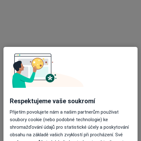
Lékařský dům Praha 7, a.s.
Tento specialista nenabízí online rezervaci termínu na této adrese.
Rezervovat termín
Pavel Fára
Respektujeme vaše soukromí
·
Více
Gastroenterolog
Přijetím povolujete nám a našim partnerům používat
31 názorů
soubory cookie (nebo podobné technologie) ke
Oblouková 1335/3, Praha
•
Mapa
shromažďování údajů pro statistické účely a poskytování
Faracol s.r.o. Gastroenterologická a interní ordinace
obsahu na základě vašich zvyklostí při procházení. Své