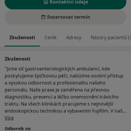
Kontaktní údaje
Rezervovat termín
Zkušenosti
Ceník
Adresy
Názory pacientů (
Zkušenosti
"Jsme síť gastroenterologických ambulancí, kde
poskytujeme špičkovou péči, nabízíme osobní přístup
a vysokou odbornost a profesionalitu našeho
personálu. Naše praxe je zaměřena na přesnou
diagnostiku, prevenci a léčbu onemocnění trávicího
traktu. Na všech klinikách pracujeme s nejnovější
endoskopickou technikou a vybavením Fujifilm. V naší
O mně
gastroenterologické ambulanci provádíme
Více
gastroskopie (klasickým i tenkým endoskopem přes
Odborník na: