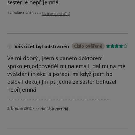
sester je nepříjemná.
podle názoru uživatele Váš účet byl odstraněn
27. května 2015
•
•
•
Nahlásit zneužití
Váš účet byl odstraněn
Číslo ověřené
Velmi dobrý , jsem s panem doktorem
spokojen,odpověděl mi na email, dal mi na mé
vyžádání injekci a poradil mi když jsem ho
oslovil děkuji Jiří ps jedna ze sester bohužel
nepříjemná
....................................................................
podle názoru uživatele Váš účet byl odstraněn
2. března 2015
•
•
•
Nahlásit zneužití