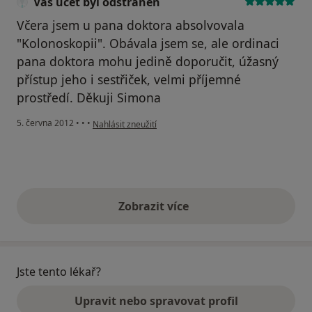
Váš účet byl odstraněn
Včera jsem u pana doktora absolvovala
"Kolonoskopii". Obávala jsem se, ale ordinaci
pana doktora mohu jedině doporučit, úžasný
přístup jeho i sestřiček, velmi příjemné
prostředí. Děkuji Simona
podle názoru uživatele Váš účet byl odstraněn
5. června 2012
•
•
•
Nahlásit zneužití
Zobrazit více
výše uvedené názory
Jste tento lékař?
Upravit nebo spravovat profil