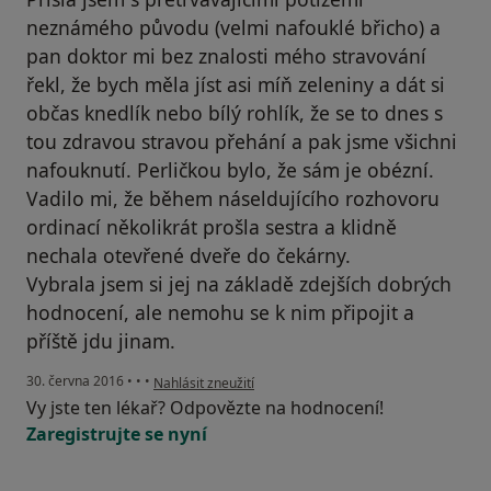
neznámého původu (velmi nafouklé břicho) a
pan doktor mi bez znalosti mého stravování
řekl, že bych měla jíst asi míň zeleniny a dát si
občas knedlík nebo bílý rohlík, že se to dnes s
tou zdravou stravou přehání a pak jsme všichni
nafouknutí. Perličkou bylo, že sám je obézní.
Vadilo mi, že během náseldujícího rozhovoru
ordinací několikrát prošla sestra a klidně
nechala otevřené dveře do čekárny.
Vybrala jsem si jej na základě zdejších dobrých
hodnocení, ale nemohu se k nim připojit a
příště jdu jinam.
podle názoru uživatele Leah
30. června 2016
•
•
•
Nahlásit zneužití
Vy jste ten lékař? Odpovězte na hodnocení!
Zaregistrujte se nyní