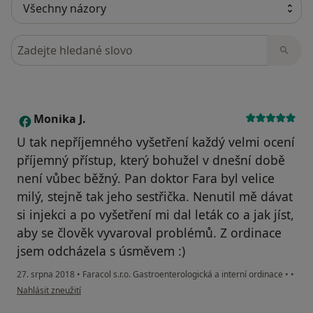
Hledejte v názorech
Monika J.
M
U tak nepříjemného vyšetření každý velmi ocení
příjemný přístup, který bohužel v dnešní době
není vůbec běžný. Pan doktor Fara byl velice
milý, stejně tak jeho sestřička. Nenutil mě dávat
si injekci a po vyšetření mi dal leták co a jak jíst,
aby se člověk vyvaroval problémů. Z ordinace
jsem odcházela s úsměvem :)
27. srpna 2018
•
Faracol s.r.o. Gastroenterologická a interní ordinace
•
•
podle názoru uživatele Monika J.
Nahlásit zneužití