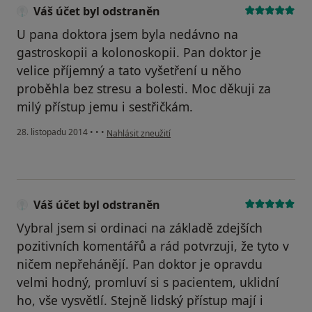
Váš účet byl odstraněn
U pana doktora jsem byla nedávno na
gastroskopii a kolonoskopii. Pan doktor je
velice příjemný a tato vyšetření u něho
proběhla bez stresu a bolesti. Moc děkuji za
milý přístup jemu i sestřičkám.
podle názoru uživatele Váš účet byl odstraněn
28. listopadu 2014
•
•
•
Nahlásit zneužití
Váš účet byl odstraněn
Vybral jsem si ordinaci na základě zdejších
pozitivních komentářů a rád potvrzuji, že tyto v
ničem nepřehánějí. Pan doktor je opravdu
velmi hodný, promluví si s pacientem, uklidní
ho, vše vysvětlí. Stejně lidský přístup mají i