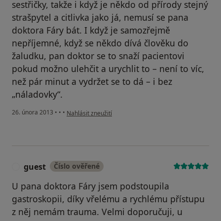
sestřičky, takže i když je někdo od přírody stejný
strašpytel a citlivka jako já, nemusí se pana
doktora Fáry bát. I když je samozřejmě
nepříjemné, když se někdo dívá člověku do
žaludku, pan doktor se to snaží pacientovi
pokud možno ulehčit a urychlit to – není to víc,
než pár minut a vydržet se to dá – i bez
„náladovky“.
podle názoru uživatele Váš účet byl odstraněn
26. února 2013
•
•
•
Nahlásit zneužití
guest
Číslo ověřené
G
U pana doktora Fáry jsem podstoupila
gastroskopii, díky vřelému a rychlému přístupu
z něj nemám trauma. Velmi doporučuji, u