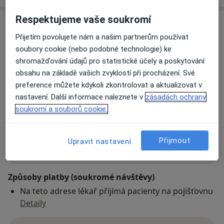
Respektujeme vaše soukromí
Adresa
Přijetím povolujete nám a našim partnerům používat
Faracol s.r.o. Gastroenterologická a
soubory cookie (nebo podobné technologie) ke
interní ordinace
shromažďování údajů pro statistické účely a poskytování
Oblouková 1335/3,
Praha 10
,
Praha
101 00
obsahu na základě vašich zvyklostí při procházení. Své
preference můžete kdykoli zkontrolovat a aktualizovat v
nastavení. Další informace naleznete v
zásadách ochrany
Přiblížit mapu
se otevře v nové záložce
soukromí a souborů cookie.
Dostupnost
Na této adrese online kalendář není aktivní
Přijmout
Upravit nastavení
Co mám v takové situaci udělat?
Způsoby platby (soukromé návštěvy)
Na teto adrese lékař přijímá pacienty na pojišťovnu
Detaily