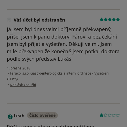
Váš účet byl odstraněn
Já jsem byl dnes velmi příjemně překvapený,
přišel jsem k panu doktorvi Fárovi a bez čekání
jsem byl přijat a vyšetřen. Děkuji velmi. Jsem
mile překvapen že konečně jsem potkal doktora
podle svých představ Lukáš
1. března 2018
•
Faracol s.r.o. Gastroenterologická a interní ordinace
•
Vyšetření
slinivky
podle názoru uživatele Váš účet byl odstraněn
•
Nahlásit zneužití
Leah
Číslo ověřené
L
Přišla jsem s přetrvávajícími potížemi