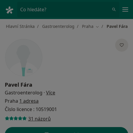
Hla
Co hledáte?
Hlavní Stránka
Gastroenterolog
Praha
Pavel Fára
Změna města
Pavel Fára
o specializacích
Gastroenterolog
·
Více
Praha
1 adresa
Číslo licence : 10519001
31 názorů