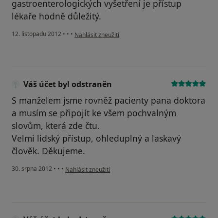
gastroenterologických vyšetření je přístup
lékaře hodně důležitý.
podle názoru uživatele guest
12. listopadu 2012
•
•
•
Nahlásit zneužití
Váš účet byl odstraněn
S manželem jsme rovněž pacienty pana doktora
a musím se připojít ke všem pochvalným
slovům, která zde čtu.
Velmi lidský přístup, ohleduplný a laskavý
člověk. Děkujeme.
podle názoru uživatele Váš účet byl odstraněn
30. srpna 2012
•
•
•
Nahlásit zneužití