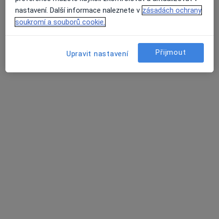
Tento specialista nenabízí online rezervaci termínu na této adrese.
nastavení. Další informace naleznete v
zásadách ochrany
Rezervovat termín
soukromí a souborů cookie.
Přijmout
Upravit nastavení
Poliklinika Prosek a.s.
·
Více
Gastroenterolog, Alergolog, Chirurg
256 názorů
Lovosická 440/40, Praha
•
Mapa
Poliklinika Prosek a.s.
Tato klinika nemá specialisty s dostupnými termíny v online kalendáři