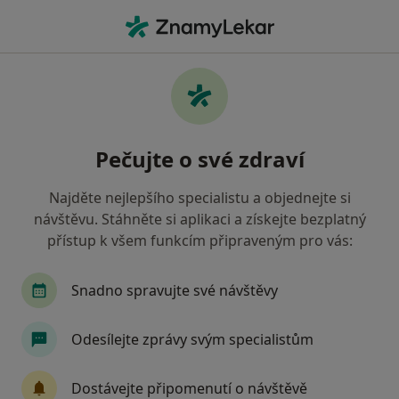
Hla
Gastroenterolog • Praha, hl město Praha
Filtry
• 1
Mapa
Doporučení gastroenterologové s Oborová
Pečujte o své zdraví
zdravotní pojišťovna Praha
Jak řadíme výsledky vyhledávání?
Najděte nejlepšího specialistu a objednejte si
návštěvu. Stáhněte si aplikaci a získejte bezplatný
přístup k všem funkcím připraveným pro vás:
Snadno spravujte své návštěvy
Odesílejte zprávy svým specialistům
MUDr. Ludvík Winkler
Dostávejte připomenutí o návštěvě
·
Více
Gastroenterolog, Chirurg, Proktolog