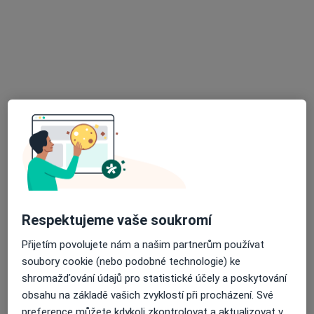
Lékařský dům Praha 7, a.s.
Tento specialista nenabízí online rezervaci termínu na této adrese.
Rezervovat termín
MUDr. Jan Cíza
Respektujeme vaše soukromí
Gastroenterolog
Přijetím povolujete nám a našim partnerům používat
13 názorů
soubory cookie (nebo podobné technologie) ke
Huťská 211, Kladno
•
Mapa
shromažďování údajů pro statistické účely a poskytování
Gastroenterologická ambulance
obsahu na základě vašich zvyklostí při procházení. Své
preference můžete kdykoli zkontrolovat a aktualizovat v