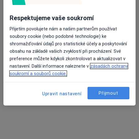
28. října 110/11, Děčín
•
Mapa
Ord. lékaře specialisty-gastroenterol.
Respektujeme vaše soukromí
Tento specialista nenabízí online rezervaci termínu na této adrese.
Přijetím povolujete nám a našim partnerům používat
Rezervovat termín
soubory cookie (nebo podobné technologie) ke
shromažďování údajů pro statistické účely a poskytování
obsahu na základě vašich zvyklostí při procházení. Své
preference můžete kdykoli zkontrolovat a aktualizovat v
nastavení. Další informace naleznete v
zásadách ochrany
soukromí a souborů cookie.
Přijmout
Upravit nastavení
MUDr. Veronika Slejšková
Gastroenterolog, Internista, Praktický lékař
15 názorů
Jezuitská 8/4, Litoměřice
•
Mapa