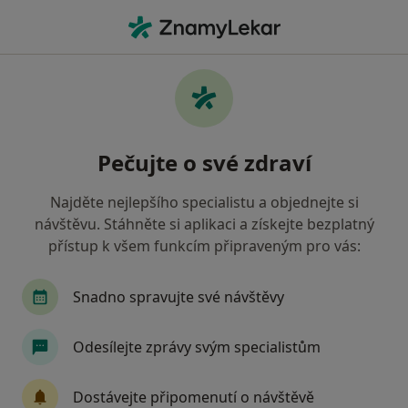
Hla
Gastroenterolog • Ústí nad Labem, ústecký
Filtry
• 1
Mapa
Doporučení gastroenterologové s Oborová
Pečujte o své zdraví
zdravotní pojišťovna Ústí nad Labem
Jak řadíme výsledky vyhledávání?
Najděte nejlepšího specialistu a objednejte si
návštěvu. Stáhněte si aplikaci a získejte bezplatný
přístup k všem funkcím připraveným pro vás:
Snadno spravujte své návštěvy
Odesílejte zprávy svým specialistům
MUDr. Pavel Svoboda
Dostávejte připomenutí o návštěvě
Gastroenterolog, Internista