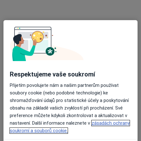
Široká 16, Ivančice
•
Mapa
Nemocnice Ivančice
Tato klinika nemá specialisty s dostupnými termíny v online kalendáři
Zobrazit profil
Respektujeme vaše soukromí
Přijetím povolujete nám a našim partnerům používat
soubory cookie (nebo podobné technologie) ke
shromažďování údajů pro statistické účely a poskytování
MUDr. Lenka Hándlová
obsahu na základě vašich zvyklostí při procházení. Své
preference můžete kdykoli zkontrolovat a aktualizovat v
Gastroenterolog, Internista
nastavení. Další informace naleznete v
zásadách ochrany
5 názorů
soukromí a souborů cookie.
Široká 16, Ivančice
•
Mapa