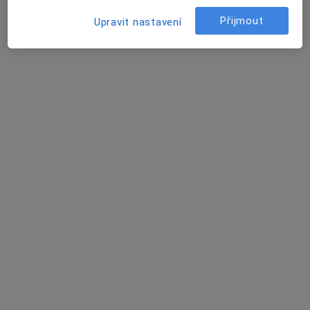
Nemocnice Ivančice
Přijmout
Upravit nastavení
Tento specialista nenabízí online rezervaci termínu na této adrese.
Rezervovat termín
Doc. MUDr. Vladimír Zbořil, Csc
Gastroenterolog
19 názorů
Jihlavská 20, Brno
•
Mapa
Fakultní nemocnice Brno