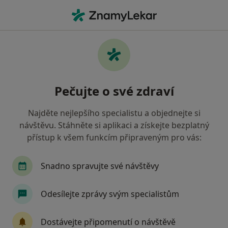
Hla
Gastroenterolog • Brno, jihomoravský
Filtry
• 1
Mapa
Doporučení gastroenterologové s Oborová
Pečujte o své zdraví
zdravotní pojišťovna Brno
Jak řadíme výsledky vyhledávání?
Najděte nejlepšího specialistu a objednejte si
návštěvu. Stáhněte si aplikaci a získejte bezplatný
přístup k všem funkcím připraveným pro vás:
Snadno spravujte své návštěvy
Odesílejte zprávy svým specialistům
MUDr. Zdeňka Komárková
Dostávejte připomenutí o návštěvě
Gastroenterolog