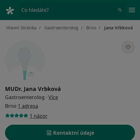
Hla
Co hledáte?
Hlavní Stránka
Gastroenterolog
Brno
Jana Vrbková
MUDr.
Jana Vrbková
o specializacích
Gastroenterolog
·
Více
Brno
1 adresa
1 názor
Kontaktní údaje