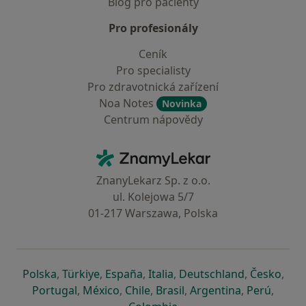
Blog pro pacienty
Pro profesionály
Ceník
Pro specialisty
Pro zdravotnická zařízení
Noa Notes
Novinka
Centrum nápovědy
Kontakt
ZnamyLekar - Hlavní stránka
ZnanyLekarz Sp. z o.o.
ul. Kolejowa 5/7
01-217 Warszawa, Polska
se otevře v nové záložce
se otevře v nové záložce
se otevře v nové záložce
se otevře v nové záložce
se otevře v 
se o
Polska
,
Türkiye
,
España
,
Italia
,
Deutschland
,
Česko
,
se otevře v nové záložce
se otevře v nové záložce
se otevře v nové záložce
se otevře v nové záložc
se otevře v 
se ote
Portugal
,
México
,
Chile
,
Brasil
,
Argentina
,
Perú
,