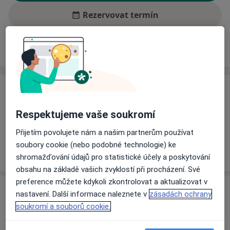
Rezervovat termín
Ceník
Adresy
Názory pacientů (1)
Ceník
Informace o službách a cenách nejsou k dispozici
Respektujeme vaše soukromí
Tento specialista ještě nepřidával žádné informace o
Přijetím povolujete nám a našim partnerům používat
svých službách.
soubory cookie (nebo podobné technologie) ke
shromažďování údajů pro statistické účely a poskytování
obsahu na základě vašich zvyklostí při procházení. Své
preference můžete kdykoli zkontrolovat a aktualizovat v
Adresa
nastavení. Další informace naleznete v
zásadách ochrany
soukromí a souborů cookie.
Fakultní nemocnice Brno
Jihlavská 20,
Brno
62500