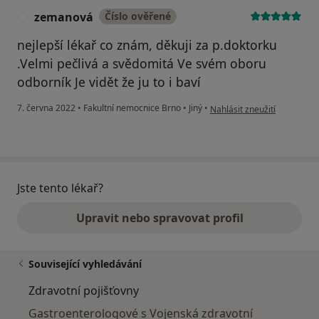
zemanová
Číslo ověřené
Z
nejlepší lékař co znám, děkuji za p.doktorku
.Velmi pečlivá a svědomitá Ve svém oboru
odborník Je vidět že ju to i baví
podle názoru uživatele ze
7. června 2022
•
Fakultní nemocnice Brno
•
Jiný
•
Nahlásit zneužití
Jste tento lékař?
Upravit nebo spravovat profil
Související vyhledávání
Zdravotní pojišťovny
Gastroenterologové s Vojenská zdravotní