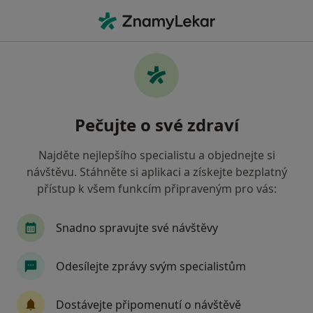
Hla
Gastroenterolog • Brno, jihomoravský
Filtry
• 1
Mapa
Doporučení gastroenterologové s Zdravotní
Pečujte o své zdraví
pojišťovna ministerstva vnitra ČR Brno
Jak řadíme výsledky vyhledávání?
Najděte nejlepšího specialistu a objednejte si
návštěvu. Stáhněte si aplikaci a získejte bezplatný
přístup k všem funkcím připraveným pro vás:
Snadno spravujte své návštěvy
Odesílejte zprávy svým specialistům
Doc. MUDr. Vladimír Zbořil, Csc
Dostávejte připomenutí o návštěvě
Gastroenterolog