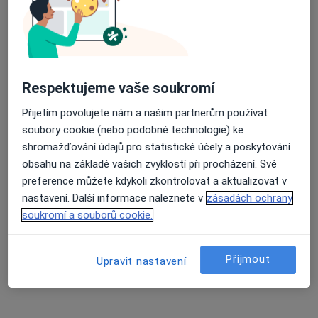
Masarykův onkologický ústav
Tento specialista nenabízí online rezervaci termínu na této adrese.
Rezervovat termín
Respektujeme vaše soukromí
Přijetím povolujete nám a našim partnerům používat
soubory cookie (nebo podobné technologie) ke
shromažďování údajů pro statistické účely a poskytování
obsahu na základě vašich zvyklostí při procházení. Své
preference můžete kdykoli zkontrolovat a aktualizovat v
nastavení. Další informace naleznete v
zásadách ochrany
soukromí a souborů cookie.
Ivo Novotný
Gastroenterolog, Internista
Přijmout
Upravit nastavení
Žlutý kopec 543/7, Brno
•
Mapa
Masarykův onkologický ústav
Tento specialista nenabízí online rezervaci termínu na této adrese.