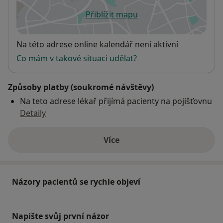
Přiblížit mapu
se otevře v nové záložce
Dostupnost
Na této adrese online kalendář není aktivní
Co mám v takové situaci udělat?
Způsoby platby (soukromé návštěvy)
Na teto adrese lékař přijímá pacienty na pojišťovnu
Detaily
Více
o adrese
Názory pacientů se rychle objeví
Napište svůj první názor