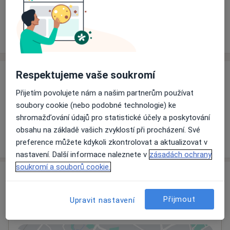
Rezervovat termín
Ceník
Adresy
Názory pacientů
Respektujeme vaše soukromí
Ceník
Přijetím povolujete nám a našim partnerům používat
Informace o službách a cenách nejsou k dispozici
soubory cookie (nebo podobné technologie) ke
Tento specialista ještě nepřidával žádné informace o
shromažďování údajů pro statistické účely a poskytování
svých službách.
obsahu na základě vašich zvyklostí při procházení. Své
preference můžete kdykoli zkontrolovat a aktualizovat v
nastavení. Další informace naleznete v
zásadách ochrany
soukromí a souborů cookie.
Adresa
Přijmout
Upravit nastavení
Masarykův onkologický ústav
Žlutý kopec 543/7,
Brno-střed
,
Brno
65653