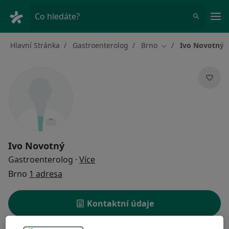
Hla
Co hledáte?
Hlavní Stránka
Gastroenterolog
Brno
Ivo Novotný
Změna města
Ivo Novotný
o specializacích
Gastroenterolog
·
Více
Brno
1 adresa
Kontaktní údaje