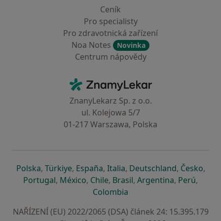
Ceník
Pro specialisty
Pro zdravotnická zařízení
Noa Notes
Novinka
Centrum nápovědy
Kontakt
ZnamyLekar - Hlavní stránka
ZnanyLekarz Sp. z o.o.
ul. Kolejowa 5/7
01-217 Warszawa, Polska
se otevře v nové záložce
se otevře v nové záložce
se otevře v nové záložce
se otevře v nové záložce
se otevře v 
se o
Polska
,
Türkiye
,
España
,
Italia
,
Deutschland
,
Česko
,
se otevře v nové záložce
se otevře v nové záložce
se otevře v nové záložce
se otevře v nové záložc
se otevře v 
se ote
Portugal
,
México
,
Chile
,
Brasil
,
Argentina
,
Perú
,
se otevře v nové záložce
Colombia
NAŘÍZENÍ (EU) 2022/2065 (DSA) článek 24: 15.395.179