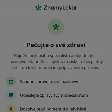
Hla
Gynekolog • Praha, hl město Praha
Filtry
• 1
Mapa
Doporučení gynekologové s Oborová
Pečujte o své zdraví
zdravotní pojišťovna Praha
Jak řadíme výsledky vyhledávání?
Najděte nejlepšího specialistu a objednejte si
návštěvu. Stáhněte si aplikaci a získejte bezplatný
přístup k všem funkcím připraveným pro vás:
Snadno spravujte své návštěvy
Odesílejte zprávy svým specialistům
MUDr. Antonín Kaprál
Dostávejte připomenutí o návštěvě
·
Více
Gynekolog