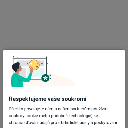
Mazurská 484/2, Praha
•
Mapa
Gynekologie
Tento specialista nenabízí online rezervaci termínu na této adrese.
Rezervovat termín
MUDr. Konstantin Inkov
Respektujeme vaše soukromí
·
Více
Gynekolog
Přijetím povolujete nám a našim partnerům používat
85 názorů
soubory cookie (nebo podobné technologie) ke
Jindřišská 18, Praha 1
•
Mapa
shromažďování údajů pro statistické účely a poskytování