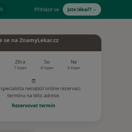
Přihlásit se
Jste lékař?
e se na ZnamyLekar.cz
Zítra
So
Ne
Po
Út
7 Srpen
8 Srpen
9 Srpen
10 Srpen
11 Srp
specialista nenabízí online rezervaci
termínu na této adrese.
Rezervovat termín