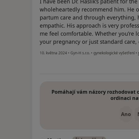
I have been Dr. Haslik’s patient for the
wholeheartedly recommend him. He o
partum care and through everything, h
empathic. His approach is very profe
me feel comfortable. Whether you’re l
your pregnancy or just standard care, d
10. května 2024
•
Gyn-H s.r.o.
•
gynekologické vyšetření
•
Pomáhají vám názory rozhodovat o 
ordinaci na
Ano