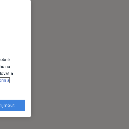
dobné
ahu na
lovat a
omí a
řijmout