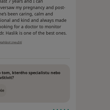
 last 7 years and I can
versaw my pregnancy and post-
e’s been caring, calm and
ssional and kind and always made
ooking for a doctor to monitor
r. Haslik is one of the best ones.
podle názoru uživatele Maria Sas
Nahlásit zneužití
tom, kterého specialistu nebo
vštívit?
Ne