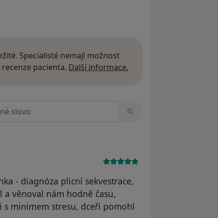
žité. Specialisté nemají možnost
Další informace o názor
 recenze pacienta.
Další informace.
zorech
a - diagnóza plicní sekvestrace,
l a věnoval nám hodně času,
li s minimem stresu, dceři pomohl