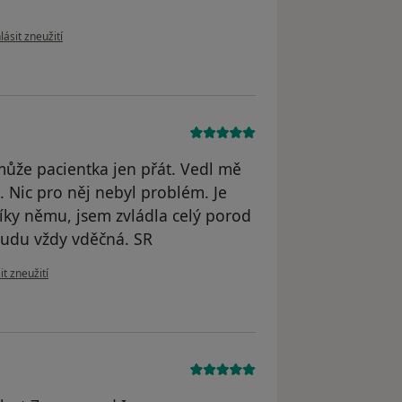
le názoru uživatele Dagmar
ásit zneužití
 může pacientka jen přát. Vedl mě
. Nic pro něj nebyl problém. Je
íky němu, jsem zvládla celý porod
budu vždy vděčná. SR
ázoru uživatele Silvie Rej.
t zneužití