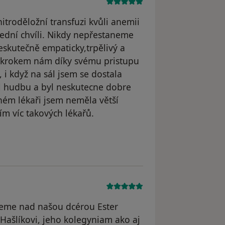
itroděložní transfuzi kvůli anemii
ední chvíli. Nikdy nepřestaneme
eskutečně empaticky,trpělivý a
 zákrokem nám díky svému pristupu
 i když na sál jsem se dostala
ěl hudbu a byl neskutecne dobre
ném lékaři jsem neměla větší
sím víc takových lékařů.
e Martina
eme nad našou dcérou Ester
 Hašlíkovi, jeho kolegyniam ako aj