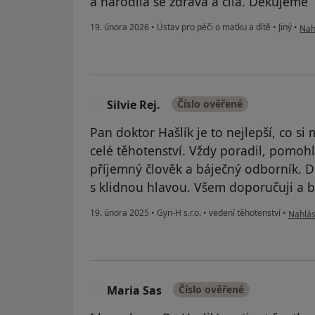
a narodila se zdravá a čilá. Děkujeme
pod
19. února 2026
•
Ústav pro péči o matku a dítě
•
Jiný
•
Nahl
Silvie Rej.
Číslo ověřené
S
Pan doktor Hašlík je to nejlepší, co si
celé těhotenství. Vždy poradil, pomohl
příjemný člověk a báječný odborník. D
s klidnou hlavou. Všem doporučuji a 
podle n
19. února 2025
•
Gyn-H s.r.o.
•
vedení těhotenství
•
Nahlási
Maria Sas
Číslo ověřené
M