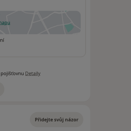
 mapu
 otevře v nové záložce
ní
 pojišťovnu
Detaily
adrese
Přidejte svůj názor