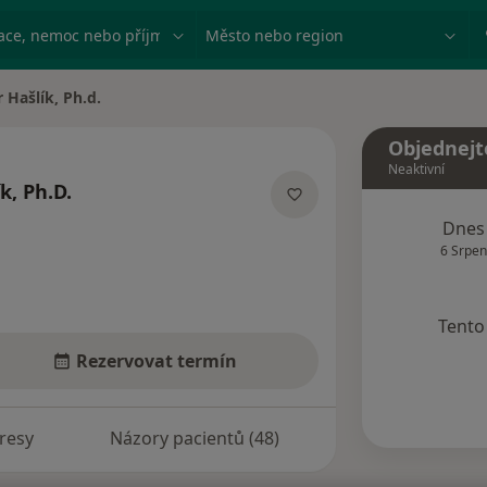
ace, nemoc nebo příjmení
Město nebo region
 Hašlík, Ph.d.
a
Objednejt
Neaktivní
k, Ph.D.
lizacích
Dnes
6 Srpen
Tento 
Rezervovat termín
resy
Názory pacientů (48)