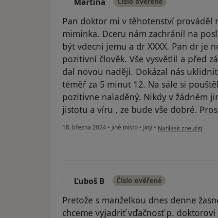
Martina
Číslo ověřené
M
Pan doktor mi v těhotenství prováděl n
miminka. Dceru nám zachránil na posl
být vdecni jemu a dr XXXX. Pan dr je n
pozitivní člověk. Vše vysvětlil a před
dal novou naději. Dokázal nás uklidnit,
téměř za 5 minut 12. Na sále si poušt
pozitivne naladěný. Nikdy v žádném ji
jistotu a víru , ze bude vše dobré. Pro
podle názoru uživatel
18. března 2024
•
jiné místo
•
Jiný
•
Nahlásit zneužití
Ľuboš B
Číslo ověřené
Ľ
Pretože s manželkou dnes denne žasn
chceme vyjadriť vďačnosť p. doktorovi