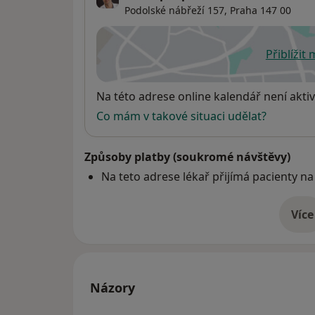
Podolské nábřeží 157,
Praha
147 00
Přiblížit
se
Dostupnost
Na této adrese online kalendář není aktiv
Co mám v takové situaci udělat?
Způsoby platby (soukromé návštěvy)
Na teto adrese lékař přijímá pacienty na
Více
o 
Názory