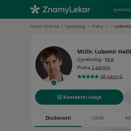
specializ
Hlavní Stránka
Gynekolog
Praha
Lubomír
Změna měst
MUDr.
Lubomír Hašlí
o specia
Gynekolog
·
Více
Praha
2 adresy
48 názorů
Kontaktní údaje
Zkušenosti
Ceník
Ad