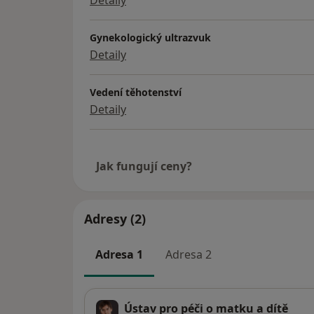
2/2012 – dosud Ústav pro péči o matku a dí
Detaily
8/2011 – 3/2013 Gest s.r.o., Praha
9/2004 – 1/2012 Gynekologicko - porodnická
Gynekologický ultrazvuk
Detaily
Vedení těhotenství
Detaily
Jak fungují ceny?
Adresy (2)
Adresa 1
Adresa 2
Ústav pro péči o matku a dítě