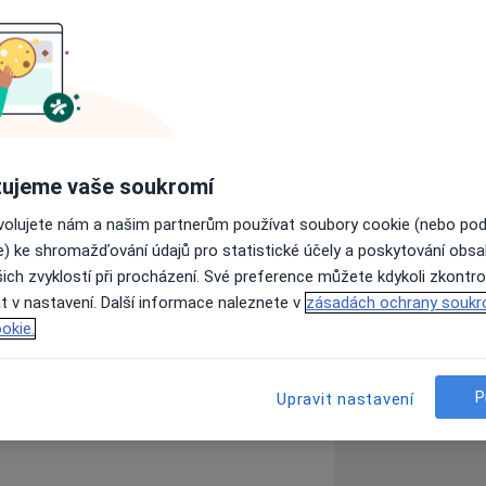
ntra prenatální diagnostiky ÚPMD.
odnictví.
maternální medicíny.
ujeme vaše soukromí
Foundation, Londýn (9 certifikátů).
á gynekologicko porodnická
ovolujete nám a našim partnerům používat soubory cookie (nebo po
ých a superkonziliárních
e) ke shromažďování údajů pro statistické účely a poskytování obs
ich zvyklostí při procházení. Své preference můžete kdykoli zkontro
cine Foundation.
t v nastavení. Další informace naleznete v
zásadách ochrany soukr
rnational School of 3D
okie.
zkušenostech
P
Upravit nastavení
tální diagnostiky ÚPMD
ní medicíny ÚPMD