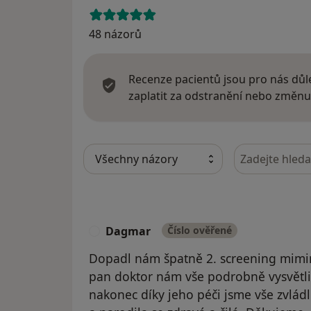
48 názorů
Recenze pacientů jsou pro nás důle
zaplatit za odstranění nebo změnu
Hledejte v ná
Dagmar
Číslo ověřené
D
Dopadl nám špatně 2. screening mimink
pan doktor nám vše podrobně vysvětli
nakonec díky jeho péči jsme vše zvlád