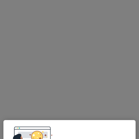
MUDr. Alena Roušarová
Gynekolog
13 názorů
Na Zlaté stezce 937, Dobříš
•
Mapa
Ord. prakt. lékaře - gynekologa
Tento specialista nenabízí online rezervaci termínu na této adrese.
Rezervovat termín
K dispozici jsou specialisté
Tito specialisté se nacházejí mimo Řevnice,
středočeský, v oblastech blízkých vašemu
vyhledávání.