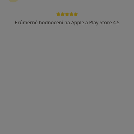
Průměrné hodnocení na Apple a Play Store 4.5
MUDr. Daniel Brandejs
·
Více
Gynekolog
15 názorů
Jičínská 8, Praha
•
Mapa
Medica Flora s.r.o.
Tento specialista nenabízí online rezervaci termínu na této adrese.
Rezervovat termín