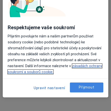
Respektujeme vaše soukromí
MUDr. Samer Asad
·
Více
Gynekolog
Přijetím povolujete nám a našim partnerům používat
722 názorů
soubory cookie (nebo podobné technologie) ke
shromažďování údajů pro statistické účely a poskytování
Branická 479/21, Praha
•
Mapa
obsahu na základě vašich zvyklostí při procházení. Své
Gynekologická ambulance MUDr. Samer Asad
preference můžete kdykoli zkontrolovat a aktualizovat v
Gynekologické vyšetření
500 Kč
nastavení. Další informace naleznete v
zásadách ochrany
Tento specialista nenabízí online rezervaci termínu na této adrese.
soukromí a souborů cookie.
Rezervovat termín
Přijmout
Upravit nastavení