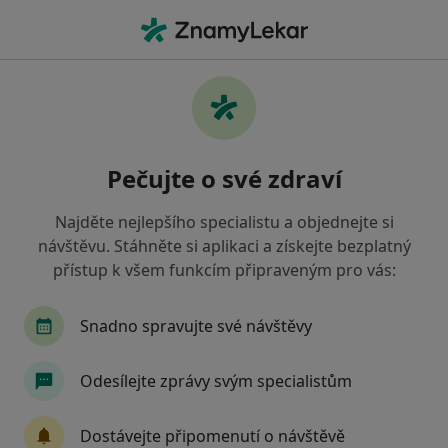
Hla
Gynekolog • Řevnice, středočeský
Filtry
Mapa
Gynekolog Řevnice
Pečujte o své zdraví
Jak řadíme výsledky vyhledávání?
Najděte nejlepšího specialistu a objednejte si
návštěvu. Stáhněte si aplikaci a získejte bezplatný
Jakou pojišťovnu máte?
přístup k všem funkcím připraveným pro vás:
Oborová zdravotní pojišťovna
Snadno spravujte své návštěvy
Odesílejte zprávy svým specialistům
Dostávejte připomenutí o návštěvě