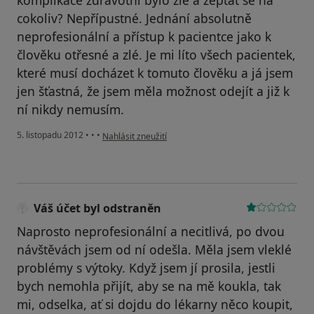
komplikace zdravotní bylo zle a zeptat se na
cokoliv? Nepřípustné. Jednání absolutně
neprofesionální a přístup k pacientce jako k
člověku otřesné a zlé. Je mi líto všech pacientek,
které musí docházet k tomuto člověku a já jsem
jen šťastná, že jsem měla možnost odejít a již k
ní nikdy nemusím.
podle názoru uživatele Váš účet byl odstraněn
5. listopadu 2012
•
•
•
Nahlásit zneužití
Váš účet byl odstraněn
Naprosto neprofesionální a necitlivá, po dvou
návštěvách jsem od ní odešla. Měla jsem vleklé
problémy s výtoky. Když jsem jí prosila, jestli
bych nemohla přijít, aby se na mě koukla, tak
mi, odselka, ať si dojdu do lékarny něco koupit,