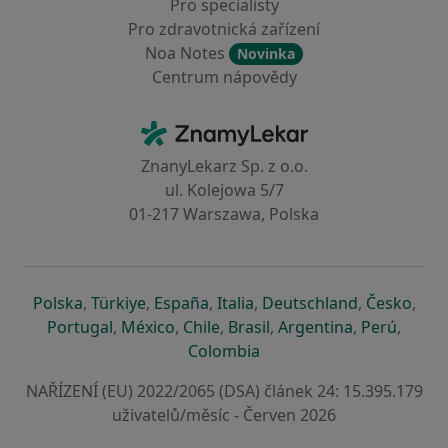
Pro specialisty
Pro zdravotnická zařízení
Noa Notes
Novinka
Centrum nápovědy
Kontakt
ZnamyLekar - Hlavní stránka
ZnanyLekarz Sp. z o.o.
ul. Kolejowa 5/7
01-217 Warszawa, Polska
se otevře v nové záložce
se otevře v nové záložce
se otevře v nové záložce
se otevře v nové záložce
se otevře v 
se o
Polska
,
Türkiye
,
España
,
Italia
,
Deutschland
,
Česko
,
se otevře v nové záložce
se otevře v nové záložce
se otevře v nové záložce
se otevře v nové záložc
se otevře v 
se ote
Portugal
,
México
,
Chile
,
Brasil
,
Argentina
,
Perú
,
se otevře v nové záložce
Colombia
NAŘÍZENÍ (EU) 2022/2065 (DSA) článek 24: 15.395.179
uživatelů/měsíc - Červen 2026