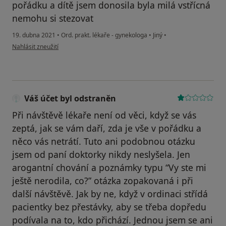
pořádku a dítě jsem donosila byla milá vstřícná
nemohu si stezovat
19. dubna 2021
•
Ord. prakt. lékaře - gynekologa
•
Jiný
•
podle názoru uživatele Anonym
Nahlásit zneužití
Váš účet byl odstraněn
Při návštěvě lékaře není od věci, když se vás
zeptá, jak se vám daří, zda je vše v pořádku a
něco vás netrátí. Tuto ani podobnou otázku
jsem od paní doktorky nikdy neslyšela. Jen
arogantní chování a poznámky typu “Vy ste mi
ještě nerodila, co?” otázka zopakovaná i při
další návštěvě. Jak by ne, když v ordinaci střídá
pacientky bez přestávky, aby se třeba dopředu
podívala na to, kdo přichází. Jednou jsem se ani