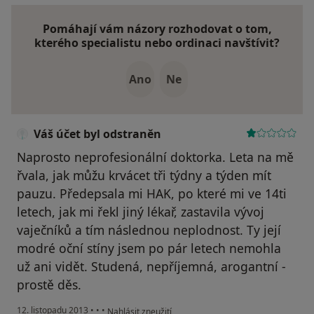
Pomáhají vám názory rozhodovat o tom,
kterého specialistu nebo ordinaci navštívit?
Ano
Ne
Váš účet byl odstraněn
Naprosto neprofesionální doktorka. Leta na mě
řvala, jak můžu krvácet tři týdny a týden mít
pauzu. Předepsala mi HAK, po které mi ve 14ti
letech, jak mi řekl jiný lékař, zastavila vývoj
vaječníků a tím následnou neplodnost. Ty její
modré oční stíny jsem po pár letech nemohla
už ani vidět. Studená, nepříjemná, arogantní -
prostě děs.
podle názoru uživatele Váš účet byl odstraněn
12. listopadu 2013
•
•
•
Nahlásit zneužití