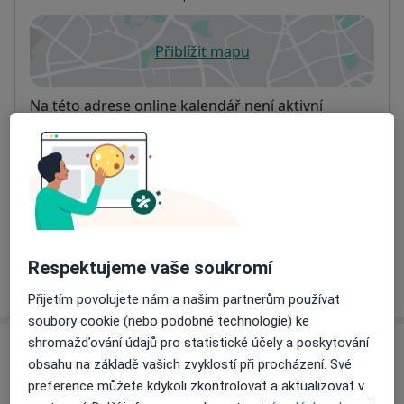
Přiblížit mapu
se otevře v nové záložce
Dostupnost
Na této adrese online kalendář není aktivní
Co mám v takové situaci udělat?
Způsoby platby (soukromé návštěvy)
Na teto adrese lékař přijímá pacienty na pojišťovnu
Detaily
Respektujeme vaše soukromí
Více
o adrese
Přijetím povolujete nám a našim partnerům používat
soubory cookie (nebo podobné technologie) ke
shromažďování údajů pro statistické účely a poskytování
Názory
obsahu na základě vašich zvyklostí při procházení. Své
preference můžete kdykoli zkontrolovat a aktualizovat v
Přidejte svůj názor