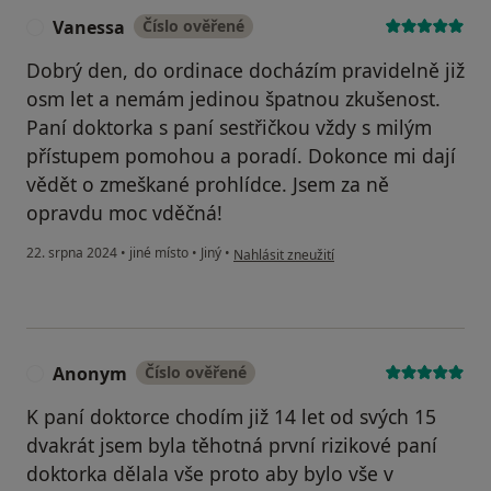
Vanessa
Číslo ověřené
V
Dobrý den, do ordinace docházím pravidelně již
osm let a nemám jedinou špatnou zkušenost.
Paní doktorka s paní sestřičkou vždy s milým
přístupem pomohou a poradí. Dokonce mi dají
vědět o zmeškané prohlídce. Jsem za ně
opravdu moc vděčná!
podle názoru uživatele Vanessa
22. srpna 2024
•
jiné místo
•
Jiný
•
Nahlásit zneužití
Anonym
Číslo ověřené
A
K paní doktorce chodím již 14 let od svých 15
dvakrát jsem byla těhotná první rizikové paní
doktorka dělala vše proto aby bylo vše v