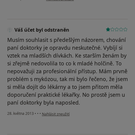
Váš účet byl odstraněn
Musím souhlasit s předešlým názorem, chování
paní doktorky je opravdu neskutečné. Vybíjí si
vztek na mladších dívkách. Ke starším ženám by
si zřejmě nedovolila to co k mladé holčině. To
nepovažuji za profesionální přístup. Mám prvně
problém s mykózou, tak mi bylo řečeno, že jsem
si měla dojít do lékárny a to jsem přitom měla
doporučení praktické lékařky. No prostě jsem u
paní doktorky byla naposled.
podle názoru uživatele Váš účet byl odstraněn
28. května 2013
•
•
•
Nahlásit zneužití