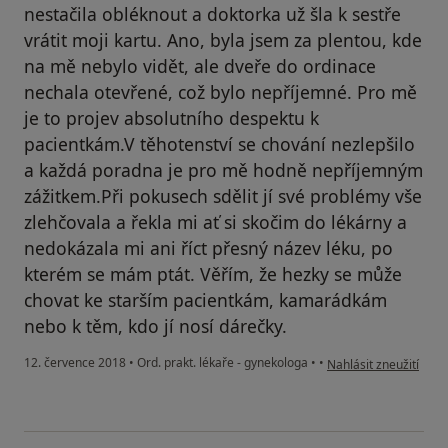
nestačila obléknout a doktorka už šla k sestře
vrátit moji kartu. Ano, byla jsem za plentou, kde
na mě nebylo vidět, ale dveře do ordinace
nechala otevřené, což bylo nepříjemné. Pro mě
je to projev absolutního despektu k
pacientkám.V těhotenství se chování nezlepšilo
a každá poradna je pro mě hodně nepříjemným
zážitkem.Při pokusech sdělit jí své problémy vše
zlehčovala a řekla mi ať si skočim do lékárny a
nedokázala mi ani říct přesný název léku, po
kterém se mám ptát. Věřím, že hezky se může
chovat ke starším pacientkám, kamarádkám
nebo k těm, kdo jí nosí dárečky.
podle názoru uživatel
12. července 2018
•
Ord. prakt. lékaře - gynekologa
•
•
Nahlásit zneužití