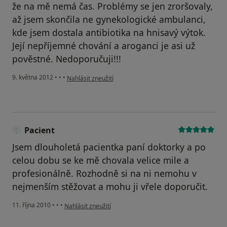
že na mě nemá čas. Problémy se jen zroršovaly,
až jsem skončila ne gynekologické ambulanci,
kde jsem dostala antibiotika na hnisavý výtok.
Její nepříjemné chování a aroganci je asi už
pověstné. Nedoporučuji!!!
podle názoru uživatele Váš účet byl odstraněn
9. května 2012
•
•
•
Nahlásit zneužití
Pacient
Jsem dlouholetá pacientka paní doktorky a po
celou dobu se ke mě chovala velice mile a
profesionálně. Rozhodně si na ni nemohu v
nejmenším stěžovat a mohu ji vřele doporučit.
podle názoru uživatele Pacient
11. října 2010
•
•
•
Nahlásit zneužití