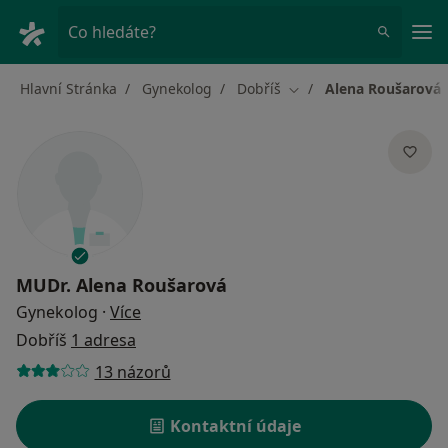
Hla
Co hledáte?
Hlavní Stránka
Gynekolog
Dobříš
Alena Roušarová
Změna města
MUDr.
Alena Roušarová
o specializacích
Gynekolog
·
Více
Dobříš
1 adresa
13 názorů
Kontaktní údaje