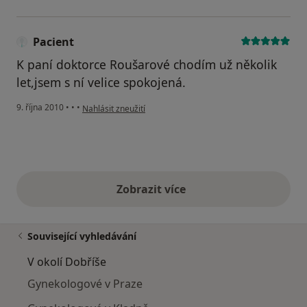
Pacient
K paní doktorce Roušarové chodím už několik
let,jsem s ní velice spokojená.
podle názoru uživatele Pacient
9. října 2010
•
•
•
Nahlásit zneužití
Zobrazit více
výše uvedené názory
Související vyhledávání
V okolí Dobříše
Gynekologové v Praze