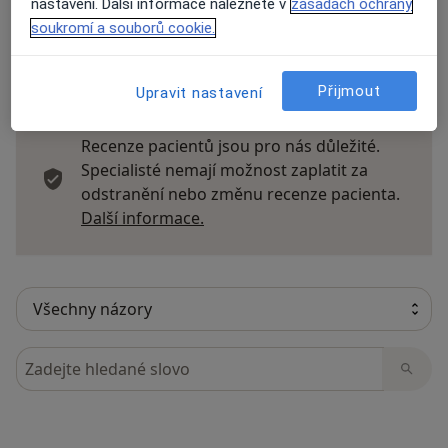
nastavení. Další informace naleznete v
zásadách ochrany
soukromí a souborů cookie.
13 názorů
Přijmout
Upravit nastavení
Recenze pacientů jsou pro nás důležité.
Specialisté nemají možnost zaplatit za
odstranění nebo změnu recenze pacienta.
Další informace o názorech
Další informace.
Hledejte v názorech