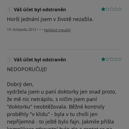
Váš účet byl odstraněn
Horší jednání jsem v životě nezažila.
podle názoru uživatele Váš účet byl odstraněn
19. listopadu 2012
•
•
•
Nahlásit zneužití
Váš účet byl odstraněn
NEDOPORUČUJI!
Dobrý den,
vydržela jsem u paní doktorky jen snad proto,
že mě nic netrápilo, s ničím jsem paní
"doktorku" neobtěžovala. Běžné kontroly
proběhly "v klidu" - byla v tu chvíli jen
nepříjemná - to ještě bylo fajn. Jakmile přišla