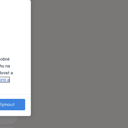
Út
St
Čt
n
11 Srpen
12 Srpen
13 Srpen
dobné
ahu na
lovat a
i
omí a
řijmout