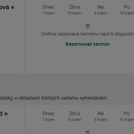
rová
Dnes
Zítra
Ne
Po
7 Srpen
8 Srpen
9 Srpen
10 Srpe
Online rezervace termínu není k dispozic
Rezervovat termín
hočeský, v oblastech blízkých vašemu vyhledávání.
ad
Dnes
Zítra
Ne
Po
7 Srpen
8 Srpen
9 Srpen
10 Srpe