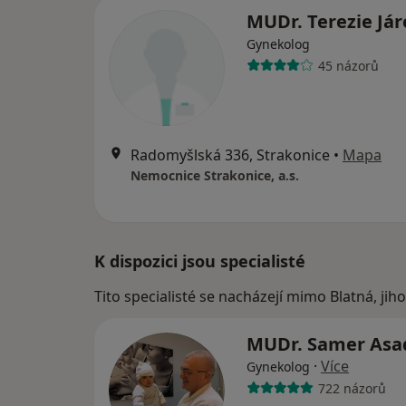
MUDr. Terezie Já
Gynekolog
45 názorů
Radomyšlská 336, Strakonice
•
Mapa
Nemocnice Strakonice, a.s.
K dispozici jsou specialisté
Tito specialisté se nacházejí mimo Blatná, ji
MUDr. Samer As
·
Více
Gynekolog
722 názorů