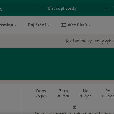
ace, nemoc nebo příjmení
Město nebo region
ermíny
Pojištění
Více filtrů
Jak řadíme výsledky vyhl
Dnes
Zítra
Ne
Po
7 Srpen
8 Srpen
9 Srpen
10 Srpe
Online rezervace termínu není k dispozic