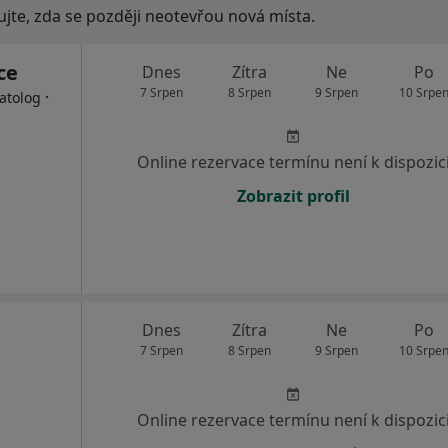
ujte, zda se později neotevřou nová místa.
ce
Dnes
Zítra
Ne
Po
7 Srpen
8 Srpen
9 Srpen
10 Srpe
·
atolog
Online rezervace termínu není k dispozic
Zobrazit profil
Dnes
Zítra
Ne
Po
7 Srpen
8 Srpen
9 Srpen
10 Srpe
Online rezervace termínu není k dispozic