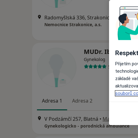
Radomyšlská 336, Strakonice
•
Mapa
Nemocnice Strakonice, a.s.
MUDr. Ibrahim R
Respekt
Gynekolog
Přijetím p
59 názorů
technologi
základě vaš
aktualizova
souborů co
Adresa 1
Adresa 2
V Podzámčí 257, Blatná
•
Mapa
Gynekologicko - porodnická ambulance