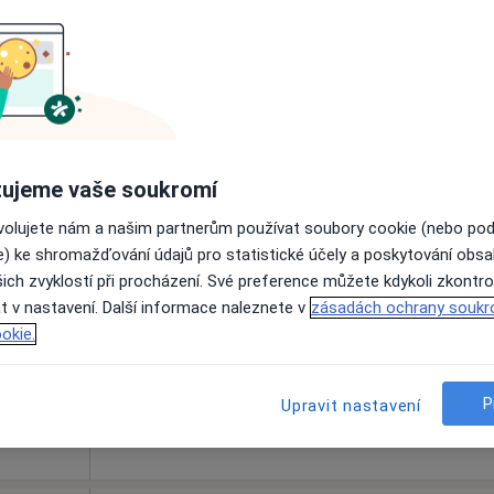
Rezervovat termín
azak
Dnes
Zítra
Ne
Po
ujeme vaše soukromí
7 Srpen
8 Srpen
9 Srpen
10 Srpe
ovolujete nám a našim partnerům používat soubory cookie (nebo po
e) ke shromažďování údajů pro statistické účely a poskytování obs
ich zvyklostí při procházení. Své preference můžete kdykoli zkontro
Online rezervace termínu není k dispozic
t v nastavení. Další informace naleznete v
zásadách ochrany soukr
Rezervovat termín
okie.
P
Upravit nastavení