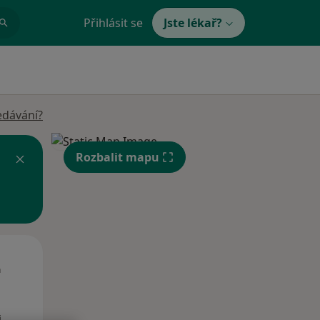
Přihlásit se
Jste lékař?
edávání?
Rozbalit mapu
Út
St
Čt
n
11 Srpen
12 Srpen
13 Srpen
i