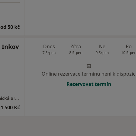
od 50 kč
 Inkov
Dnes
Zítra
Ne
Po
7 Srpen
8 Srpen
9 Srpen
10 Srpe
Online rezervace termínu není k dispozic
Rezervovat termín
GYNNO GROUP s.r.o.-gynekologicko-porodnická ordinace
1 500 Kč