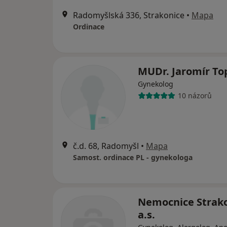
Radomyšlská 336, Strakonice
•
Mapa
Ordinace
MUDr. Jaromír To
Gynekolog
10 názorů
č.d. 68, Radomyšl
•
Mapa
Samost. ordinace PL - gynekologa
Nemocnice Strako
a.s.