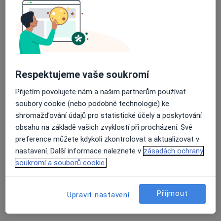
MUDr. Samer Asad
·
Více
Gynekolog
722 názorů
Branická 479/21, Praha
•
Mapa
Respektujeme vaše soukromí
Gynekologická ambulance MUDr. Samer Asad
Přijetím povolujete nám a našim partnerům používat
Gynekologické vyšetření
500 Kč
soubory cookie (nebo podobné technologie) ke
Tento specialista nenabízí online rezervaci termínu na této adrese.
shromažďování údajů pro statistické účely a poskytování
obsahu na základě vašich zvyklostí při procházení. Své
Rezervovat termín
preference můžete kdykoli zkontrolovat a aktualizovat v
nastavení. Další informace naleznete v
zásadách ochrany
soukromí a souborů cookie.
Přijmout
Upravit nastavení