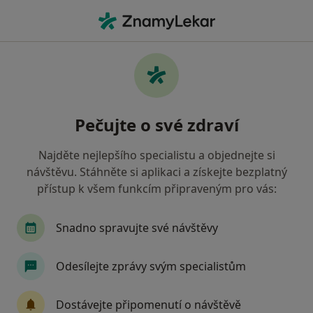
Hla
Gynekolog • Neveklov, středočeský
Filtry
Mapa
Gynekolog Neveklov
Pečujte o své zdraví
Jak řadíme výsledky vyhledávání?
Najděte nejlepšího specialistu a objednejte si
návštěvu. Stáhněte si aplikaci a získejte bezplatný
Jakou pojišťovnu máte?
přístup k všem funkcím připraveným pro vás:
Snadno spravujte své návštěvy
Odesílejte zprávy svým specialistům
Dostávejte připomenutí o návštěvě