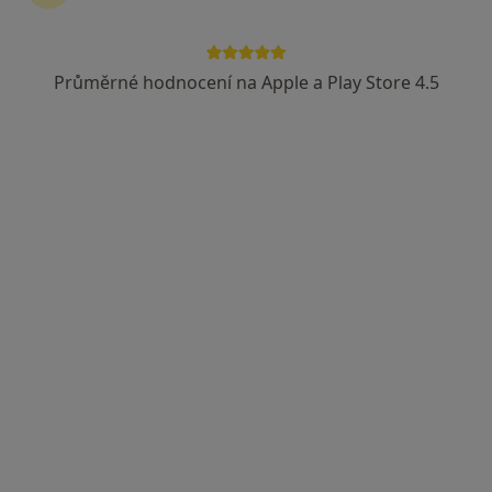
MUDr. Jan Rapsa
Gynekolog
Průměrné hodnocení na Apple a Play Store 4.5
17 názorů
Zahradní 1242, Sedlčany
•
Mapa
Gynekologicke Sedlčany - MUDr. Jan Rapsa
Tento specialista nenabízí online rezervaci termínu na této adrese.
Rezervovat termín
MUDr. Josef Posejpal