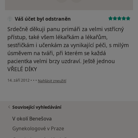
Váš účet byl odstraněn
Srdečně děkuji panu primáři za velmi vstřícný
přístup, také všem lékařkám a lékařům,
sestřičkám i učenkám za vynikající péči, s milým
úsměvem na tváři, při kterém se každá
pacientka velmi brzy uzdraví. Ještě jednou
VŘELÉ DÍKY
podle názoru uživatele Váš účet byl odstraněn
14. září 2012
•
•
•
Nahlásit zneužití
Související vyhledávání
V okolí Benešova
Gynekologové v Praze