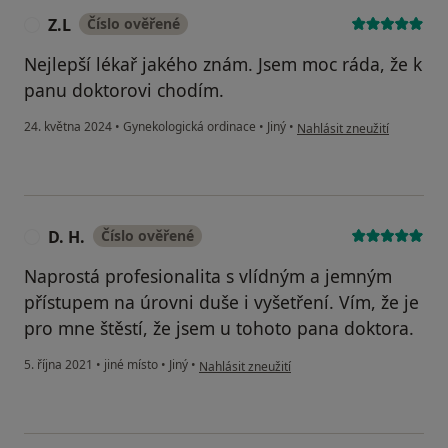
Z.L
Číslo ověřené
Z
Nejlepší lékař jakého znám. Jsem moc ráda, že k
panu doktorovi chodím.
podle názoru uživatele Z.L
24. května 2024
•
Gynekologická ordinace
•
Jiný
•
Nahlásit zneužití
D. H.
Číslo ověřené
D
Naprostá profesionalita s vlídným a jemným
přístupem na úrovni duše i vyšetření. Vím, že je
pro mne štěstí, že jsem u tohoto pana doktora.
podle názoru uživatele D. H.
5. října 2021
•
jiné místo
•
Jiný
•
Nahlásit zneužití