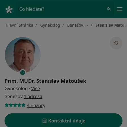
Hla
Co hledáte?
Hlavní Stránka
Gynekolog
Benešov
Stanislav Mato
Změna města
Prim. MUDr.
Stanislav Matoušek
o specializacích
Gynekolog
·
Více
Benešov
1 adresa
4 názory
Kontaktní údaje