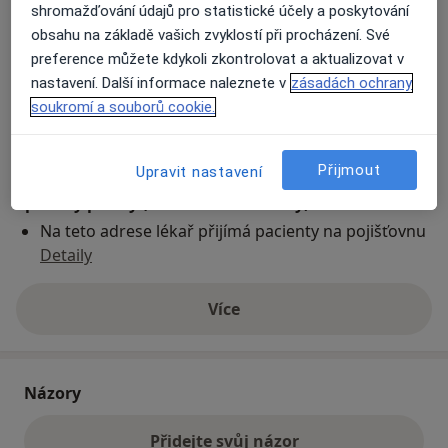
shromažďování údajů pro statistické účely a poskytování
obsahu na základě vašich zvyklostí při procházení. Své
Přiblížit mapu
preference můžete kdykoli zkontrolovat a aktualizovat v
se otevře v nové záložce
nastavení. Další informace naleznete v
zásadách ochrany
soukromí a souborů cookie.
Dostupnost
Na této adrese online kalendář není aktivní
Co mám v takové situaci udělat?
Přijmout
Upravit nastavení
Způsoby platby (soukromé návštěvy)
Na teto adrese lékař přijímá pacienty na pojišťovnu
Detaily
Více
o adrese
Názory
Přidejte svůj názor