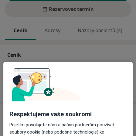
Rezervovat termín
Ceník
Adresy
Názory pacientů (4)
Ceník
Informace o službách a cenách nejsou k dispozici
Tento specialista ještě nepřidával žádné informace o
svých službách.
Adresa
Respektujeme vaše soukromí
Přijetím povolujete nám a našim partnerům používat
Gynekologická ordinace
soubory cookie (nebo podobné technologie) ke
Máchova 400,
Benešov
256 30