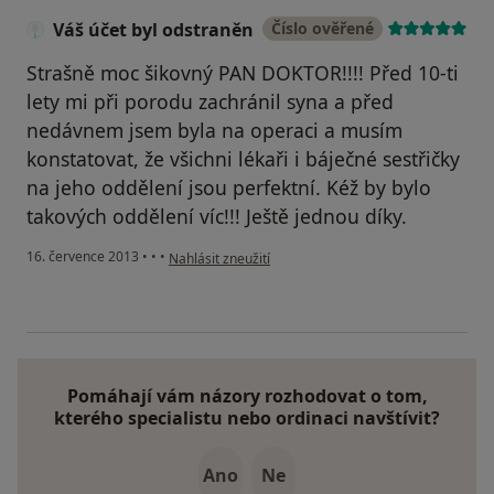
Váš účet byl odstraněn
Číslo ověřené
Strašně moc šikovný PAN DOKTOR!!!! Před 10-ti
lety mi při porodu zachránil syna a před
nedávnem jsem byla na operaci a musím
konstatovat, že všichni lékaři i báječné sestřičky
na jeho oddělení jsou perfektní. Kéž by bylo
takových oddělení víc!!! Ještě jednou díky.
podle názoru uživatele Váš účet byl odstraněn
16. července 2013
•
•
•
Nahlásit zneužití
Pomáhají vám názory rozhodovat o tom,
kterého specialistu nebo ordinaci navštívit?
Ano
Ne