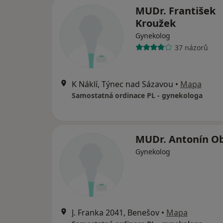
MUDr. František
Kroužek
Gynekolog
37 názorů
K Náklí, Týnec nad Sázavou
•
Mapa
Samostatná ordinace PL - gynekologa
MUDr. Antonín O
Gynekolog
J. Franka 2041, Benešov
•
Mapa