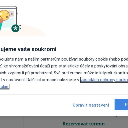
udan
Dnes
Zítra
Ne
Po
7 Srpen
8 Srpen
9 Srpen
10 Srpe
Online rezervace termínu není k dispozic
ujeme vaše soukromí
Rezervovat termín
ovolujete nám a našim partnerům používat soubory cookie (nebo po
e) ke shromažďování údajů pro statistické účely a poskytování obs
ich zvyklostí při procházení. Své preference můžete kdykoli zkontro
t v nastavení. Další informace naleznete v
zásadách ochrany soukr
okie.
ž
Dnes
Zítra
Ne
Po
7 Srpen
8 Srpen
9 Srpen
10 Srpe
P
Upravit nastavení
Online rezervace termínu není k dispozic
Rezervovat termín