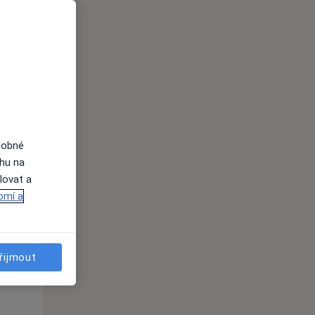
Út
St
Čt
n
11 Srpen
12 Srpen
13 Srpen
i
dobné
ahu na
lovat a
omí a
Út
St
Čt
n
11 Srpen
12 Srpen
13 Srpen
řijmout
i