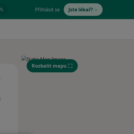
Přihlásit se
Jste lékař?
Rozbalit mapu
Út
St
Čt
n
11 Srpen
12 Srpen
13 Srpen
i