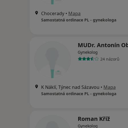
Chocerady
•
Mapa
Samostatná ordinace PL - gynekologa
MUDr. Antonín O
Gynekolog
24 názorů
K Náklí, Týnec nad Sázavou
•
Mapa
Samostatná ordinace PL - gynekologa
Roman Kříž
Gynekolog