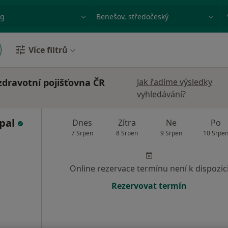
ace, nemoc nebo příjmení
Město nebo region
Více filtrů
dravotní pojišťovna ČR
Jak řadíme výsledky
vyhledávání?
jpal
Dnes
Zítra
Ne
Po
7 Srpen
8 Srpen
9 Srpen
10 Srpe
Online rezervace termínu není k dispozic
Rezervovat termín