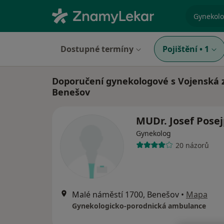
specializ
Dostupné termíny
Pojištění
•
1
Doporučení gynekologové s Vojenská z
Benešov
MUDr. Josef Pose
Gynekolog
20 názorů
Malé náměstí 1700, Benešov
•
Mapa
Gynekologicko-porodnická ambulance