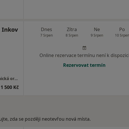
 Inkov
Dnes
Zítra
Ne
Po
7 Srpen
8 Srpen
9 Srpen
10 Srpe
Online rezervace termínu není k dispozic
Rezervovat termín
GYNNO GROUP s.r.o.-gynekologicko-porodnická ordinace
1 500 Kč
ujte, zda se později neotevřou nová místa.