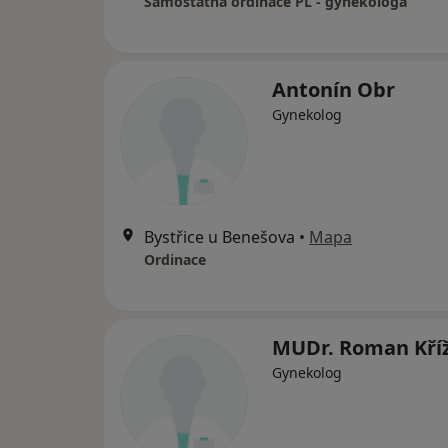
Samostatná ordinace PL - gynekologa
Antonín Obr
Gynekolog
Bystřice u Benešova
•
Mapa
Ordinace
MUDr. Roman Kří
Gynekolog