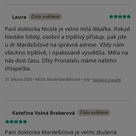
Laura
Číslo ověřené
L
Paní doktorka Nicole je velmi milá lékařka. Pokud
hledáte lidský, osobní a trpělivý přístup, pak jste
u dr Mardešičové na správné adrese. Vždy nám
všechno trpělivě, i opakovaně vysvětlila. Měla na
nás dost času. Díky Pronatalu máme našeho
chlapečka.
podle názoru uživatele L
31. března 2026
•
MUDr. Nicole Mardešićová
•
Jiný
•
Nahlásit zneužití
Kateřina Volná Braberová
Číslo ověřené
K
Paní doktorka Mardešićová je velmi zkušená