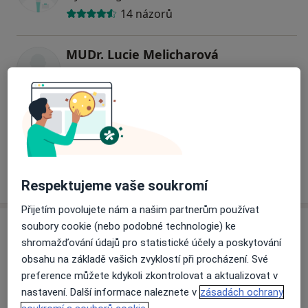
14 názorů
MUDr. Lucie Melicharová
Gynekolog
2 názory
MUDr. Nicole Mardešićová
Gynekolog
16 názorů
Respektujeme vaše soukromí
Přijetím povolujete nám a našim partnerům používat
Adresy (2)
soubory cookie (nebo podobné technologie) ke
shromažďování údajů pro statistické účely a poskytování
Adresa 1
Adresa 2
obsahu na základě vašich zvyklostí při procházení. Své
preference můžete kdykoli zkontrolovat a aktualizovat v
nastavení. Další informace naleznete v
zásadách ochrany