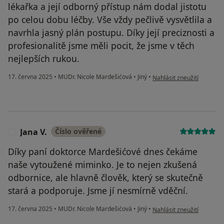
lékařka a její odborný přístup nám dodal jistotu
po celou dobu léčby. Vše vždy pečlivě vysvětlila a
navrhla jasný plán postupu. Díky její preciznosti a
profesionalitě jsme měli pocit, že jsme v těch
nejlepších rukou.
podle názoru uživatele K
17. června 2025
•
MUDr. Nicole Mardešićová
•
Jiný
•
Nahlásit zneužití
Jana V.
Číslo ověřené
J
Díky paní doktorce Mardešićové dnes čekáme
naše vytoužené miminko. Je to nejen zkušená
odbornice, ale hlavně člověk, který se skutečně
stará a podporuje. Jsme jí nesmírně vděční.
podle názoru uživatele Jan
17. června 2025
•
MUDr. Nicole Mardešićová
•
Jiný
•
Nahlásit zneužití