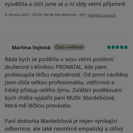
vysvětlila a cítili jsme se u ní vždy velmi příjemně
podle názoru uživatele An
4. června 2025
•
MUDr. Nicole Mardešićová
•
Jiný
•
Nahlásit zneužití
Martina Vojtová
Číslo ověřené
M
Ráda bych se podělila o svou velmi pozitivní
zkušenost s klinikou PRONATAL, kde jsem
podstoupila léčbu neplodnosti. Od první návštěvy
jsem cítila velkou profesionalitu, vstřícnost a
lidský přístup celého týmu. Zvláštní poděkování
bych chtěla vyjádřit paní MUDr. Mardešićové,
která mě léčbou provázela.
Paní doktorka Mardešićová je nejen vynikající
odbornice, ale také nesmírně empatický a citlivý