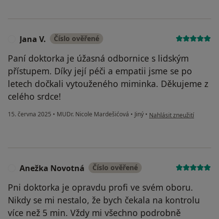
Jana V.
Číslo ověřené
J
Paní doktorka je úžasná odbornice s lidským
přístupem. Díky její péči a empatii jsme se po
letech dočkali vytouženého miminka. Děkujeme z
celého srdce!
podle názoru uživatele Jan
15. června 2025
•
MUDr. Nicole Mardešićová
•
Jiný
•
Nahlásit zneužití
Anežka Novotná
Číslo ověřené
A
Pni doktorka je opravdu profi ve svém oboru.
Nikdy se mi nestalo, že bych čekala na kontrolu
více než 5 min. Vždy mi všechno podrobně