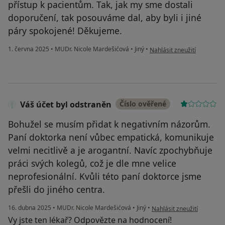
přístup k pacientům. Tak, jak my sme dostali
doporučení, tak posouváme dal, aby byli i jiné
páry spokojené! Děkujeme.
podle názoru uživatele Ma
1. června 2025
•
MUDr. Nicole Mardešićová
•
Jiný
•
Nahlásit zneužití
Váš účet byl odstraněn
Číslo ověřené
Bohužel se musím přidat k negativním názorům.
Paní doktorka není vůbec empatická, komunikuje
velmi necitlivě a je arogantní. Navíc zpochybňuje
práci svých kolegů, což je dle mne velice
neprofesionální. Kvůli této paní doktorce jsme
přešli do jiného centra.
podle názoru uživatele Vá
16. dubna 2025
•
MUDr. Nicole Mardešićová
•
Jiný
•
Nahlásit zneužití
Vy jste ten lékař? Odpovězte na hodnocení!