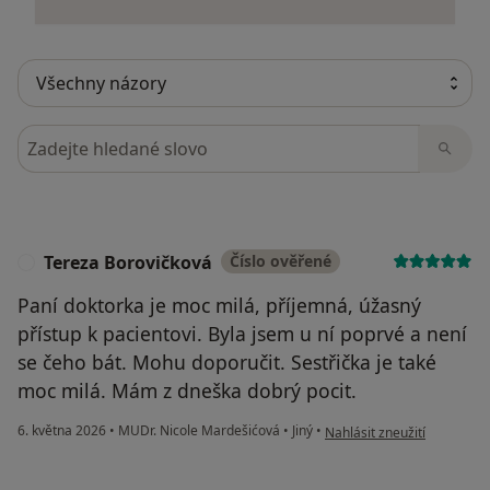
Hledejte v názorech
Tereza Borovičková
Číslo ověřené
T
Paní doktorka je moc milá, příjemná, úžasný
přístup k pacientovi. Byla jsem u ní poprvé a není
se čeho bát. Mohu doporučit. Sestřička je také
moc milá. Mám z dneška dobrý pocit.
podle názoru uživatele Ter
6. května 2026
•
MUDr. Nicole Mardešićová
•
Jiný
•
Nahlásit zneužití