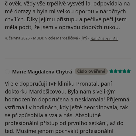
člověk. Vždy vše trpělivě vysvětlila, odpovídala na
mé dotazy a byla mi velkou oporou v náročných
chvílích. Díky jejímu přístupu a pečlivé péči jsem
měla pocit, že jsem v opravdu dobrých rukou.
podle názoru uživatele Mar
4. června 2025
•
MUDr. Nicole Mardešićová
•
Jiný
•
Nahlásit zneužití
Marie Magdalena Chytrá
Číslo ověřené
M
Vřele doporučuji IVF kliniku Pronatal, paní
doktorku Mardešicovou. Byla nám s velikým
hodnocením doporučena a nesklamala! Příjemná,
vstřícná i v hodinách, kdy ještě neordinovala, tak
se přizpůsobila a vzala nás. Absolutně
profesionální přístup od prvního setkání, až do
teď. Musíme jenom pochválit profesionální