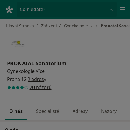
Hla
Co hledáte?
Hlavní Stránka
Zařízení
Gynekologie
Pronatal Sana
Změna města
PRONATAL Sanatorium
Gynekologie
Více
Praha 12
2 adresy
20 názorů
O nás
Specialisté
Adresy
Názory
O nás