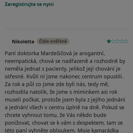
Zaregistrujte se nyní
Nikoletta
Číslo ověřené
N
Paní doktorka Mardešičová je arogantní,
neempatická, chová se nadřazeně a rozhodně by
neměla jednat s pacienty, jelikož její chování je
otřesné. Kvůli ní jsme nakonec centrum opustili.
Za rok a půl co jsme zde byli nás, tedy mě,
rozhodila natolik, že jsme s miminkem asi rok
museli počkat, protože jsem byla z jejího jednání
a jednání všech v centru úplně na dně. Pokud se
chcete vyhnout tomu, že Vás někdo bude
ponižovat, chovat se k vám s despektem, tam se
této paní vyhněte obloukem. Moje kamarádka