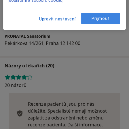
soukromí a souborů cookie.
Přiblížit mapu
Přijmout
Upravit nastavení
PRONATAL Sanatorium
Pekárkova 14/261, Praha 12 142 00
Názory o lékařích (20)
20 názorů
Recenze pacientů jsou pro nás
důležité. Specialisté nemají možnost
zaplatit za odstranění nebo změnu
Další infor
recenze pacienta.
Další informace.