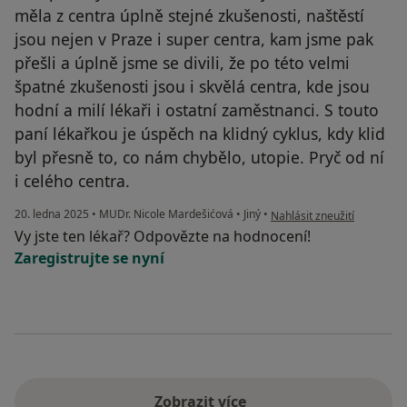
měla z centra úplně stejné zkušenosti, naštěstí
jsou nejen v Praze i super centra, kam jsme pak
přešli a úplně jsme se divili, že po této velmi
špatné zkušenosti jsou i skvělá centra, kde jsou
hodní a milí lékaři i ostatní zaměstnanci. S touto
paní lékařkou je úspěch na klidný cyklus, kdy klid
byl přesně to, co nám chybělo, utopie. Pryč od ní
i celého centra.
podle názoru uživatele Nik
20. ledna 2025
•
MUDr. Nicole Mardešićová
•
Jiný
•
Nahlásit zneužití
Vy jste ten lékař? Odpovězte na hodnocení!
Zaregistrujte se nyní
Zobrazit více