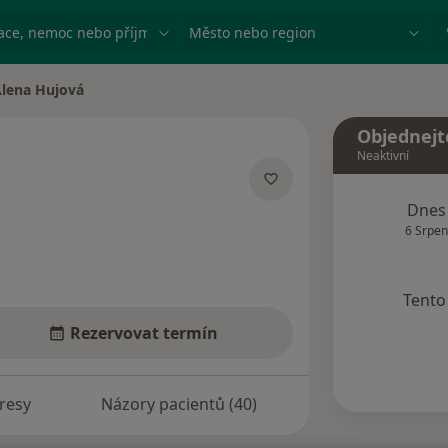
ace, nemoc nebo příjmení
Město nebo region
lena Hujová
 města
Objednejt
Neaktivní
lizacích
Dnes
6 Srpen
Tento 
Rezervovat termín
resy
Názory pacientů (40)