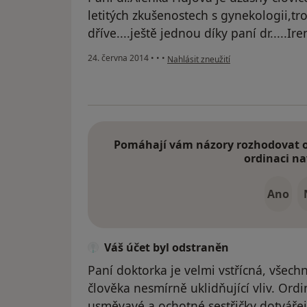
letitých zkušenostech s gynekologii,tro
dříve....ještě jednou díky paní dr.....Ire
podle názoru uživatele Váš účet byl 
24. června 2014
•
•
•
Nahlásit zneužití
Pomáhají vám názory rozhodovat o 
ordinaci na
Ano
Váš účet byl odstraněn
Paní doktorka je velmi vstřícná, všech
člověka nesmírně uklidňující vliv. Ord
usměvavé a ochotné sestřičky dotváře