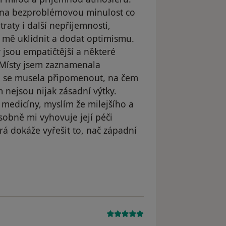
ovna bezproblémovou minulost co
traty i další nepříjemnosti,
 mě uklidnit a dodat optimismu.
 jsou empatičtější a některé
) Místy jsem zaznamenala
m se musela připomenout, na čem
 nejsou nijak zásadní výtky.
medicíny, myslím že milejšího a
sobně mi vyhovuje její péči
rá dokáže vyřešit to, nač západní
dstraněn