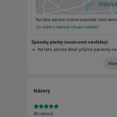
Přiblížit
se
Dostupnost
Na této adrese online kalendář není aktiv
Co mám v takové situaci udělat?
Způsoby platby (soukromé návštěvy)
Na teto adrese lékař přijímá pacienty na
Více
o 
Názory
40 názorů