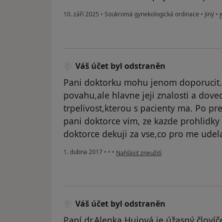
p
10. září 2025
•
Soukromá gynekologická ordinace
•
Jiný
•
Váš účet byl odstraněn
Pani doktorku mohu jenom doporucit. 
povahu,ale hlavne jeji znalosti a dov
trpelivost,kterou s pacienty ma. Po pr
pani doktorce vim, ze kazde prohlidky
doktorce dekuji za vse,co pro me udela
podle názoru uživatele Váš účet byl o
1. dubna 2017
•
•
•
Nahlásit zneužití
Váš účet byl odstraněn
Paní dr.Alenka Hujová je úžasný človíček