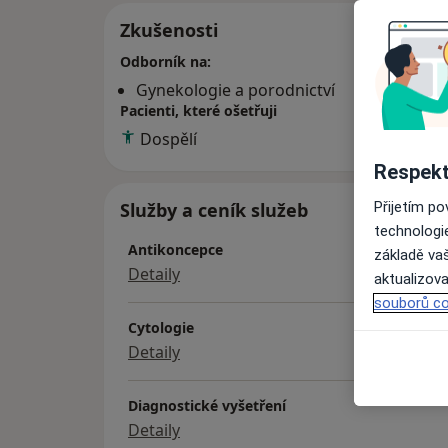
Zkušenosti
Odborník na:
Gynekologie a porodnictví
Pacienti, které ošetřuji
Dospělí
Respekt
Přijetím p
Služby a ceník služeb
technologi
Antikoncepce
základě vaš
Detaily
aktualizova
souborů co
Cytologie
Detaily
Diagnostické vyšetření
Detaily