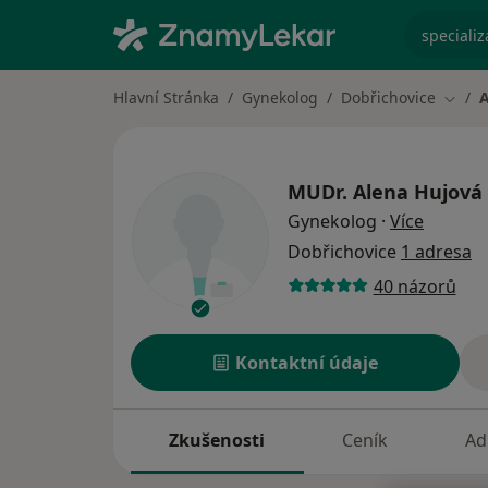
specializ
Hlavní Stránka
Gynekolog
Dobřichovice
A
Změna
MUDr.
Alena Hujová
o specia
Gynekolog
·
Více
Dobřichovice
1 adresa
40 názorů
Kontaktní údaje
Zkušenosti
Ceník
Ad