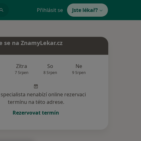
Přihlásit se
Jste lékař?
e se na ZnamyLekar.cz
Zítra
So
Ne
Po
Út
7 Srpen
8 Srpen
9 Srpen
10 Srpen
11 Srp
specialista nenabízí online rezervaci
termínu na této adrese.
Rezervovat termín