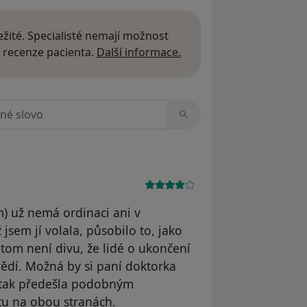
žité. Specialisté nemají možnost
Další informace o názor
 recenze pacienta.
Další informace.
zorech
m) už nemá ordinaci ani v
 jsem jí volala, působilo to, jako
itom není divu, že lidé o ukončení
vědí. Možná by si paní doktorka
by tak předešla podobným
u na obou stranách.