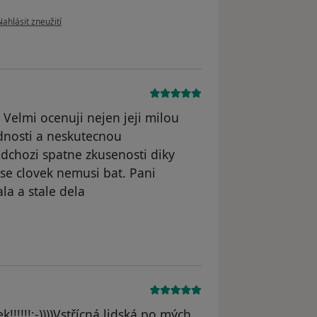
odle názoru uživatele Barbora Červenková
Nahlásit zneužití
Velmi ocenuji nejen jeji milou
ednosti a neskutecnou
edchozi spatne zkusenosti diky
 se clovek nemusi bat. Pani
la a stale dela
dstraněn
!!!!!!:-))))Vstřícná,lidská po mých