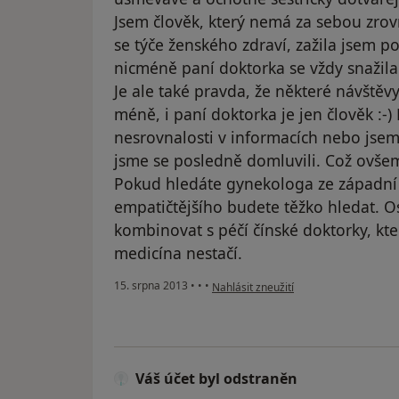
Jsem člověk, který nemá za sebou zr
se týče ženského zdraví, zažila jsem po
nicméně paní doktorka se vždy snažila
Je ale také pravda, že některé návštěvy
méně, i paní doktorka je jen člověk :-
nesrovnalosti v informacích nebo jse
jsme se posledně domluvili. Což ovšem
Pokud hledáte gynekologa ze západní 
empatičtějšího budete těžko hledat. O
kombinovat s péčí čínské doktorky, kte
medicína nestačí.
podle názoru uživatele Váš účet byl o
15. srpna 2013
•
•
•
Nahlásit zneužití
Váš účet byl odstraněn