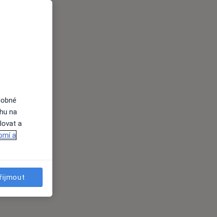
dobné
ahu na
lovat a
omí a
řijmout