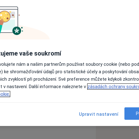
ujeme vaše soukromí
ovolujete nám a našim partnerům používat soubory cookie (nebo po
e) ke shromažďování údajů pro statistické účely a poskytování obs
ich zvyklostí při procházení. Své preference můžete kdykoli zkontro
t v nastavení. Další informace naleznete v
zásadách ochrany soukr
okie.
P
Upravit nastavení