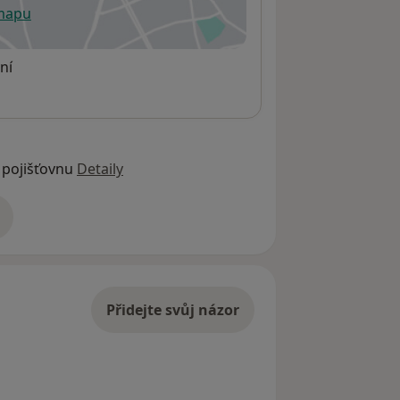
 mapu
 otevře v nové záložce
ní
 pojišťovnu
Detaily
adrese
Přidejte svůj názor