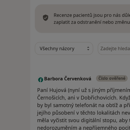
Recenze pacientů jsou pro nás důle
zaplatit za odstranění nebo změnu
Hledejte v ná
Barbora Červenková
Číslo ověřené
B
Paní Hujová (nyní už s jiným příjmení
Černošicích, ani v Dobřichovicích. Když
by byl samotný telefonát na obtíž a př
jejího působení v těchto lokalitách ne
měla vyčistit svou digitální stopu, a
nedorozuměním a nepříjemného pocit