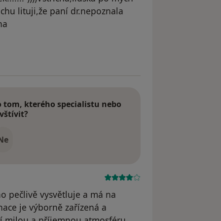
chu lituji,že paní dr.nepoznala
na
odstraněn
tom, kterého specialistu nebo
vštívit?
Ne
no pečlivě vysvětluje a má na
inace je výborně zařízená a
jí milou a příjemnou atmosféru.