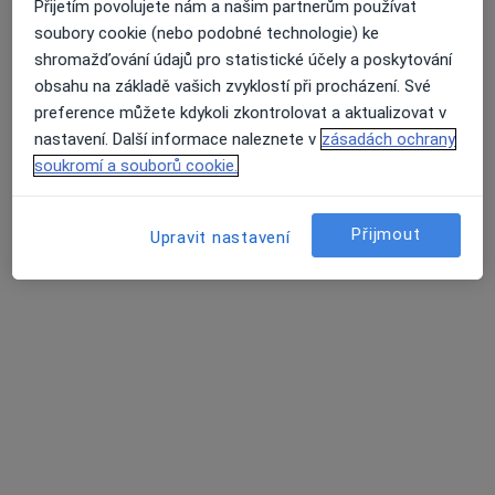
Přijetím povolujete nám a našim partnerům používat
soubory cookie (nebo podobné technologie) ke
shromažďování údajů pro statistické účely a poskytování
MUDr. Samer Asad
obsahu na základě vašich zvyklostí při procházení. Své
·
Více
Gynekolog
preference můžete kdykoli zkontrolovat a aktualizovat v
722 názorů
nastavení. Další informace naleznete v
zásadách ochrany
Branická 479/21, Praha
•
Mapa
soukromí a souborů cookie.
Gynekologická ambulance MUDr. Samer Asad
Gynekologické vyšetření
500 Kč
Přijmout
Upravit nastavení
Tento specialista nenabízí online rezervaci termínu na této adrese.
Rezervovat termín