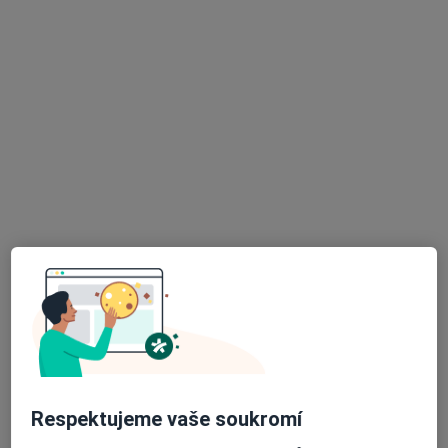
3 názory
U Nemocnice 1161, Ostrov, Ostrov
•
Mapa
Nemos Plus s.r.o. Ostrov
Tento specialista nenabízí online rezervaci termínu na této adrese.
Rezervovat termín
K dispozici jsou specialisté
Tito specialisté se nacházejí mimo Klášterec nad
Ohří, ústecký, v oblastech blízkých vašemu
vyhledávání.
Respektujeme vaše soukromí