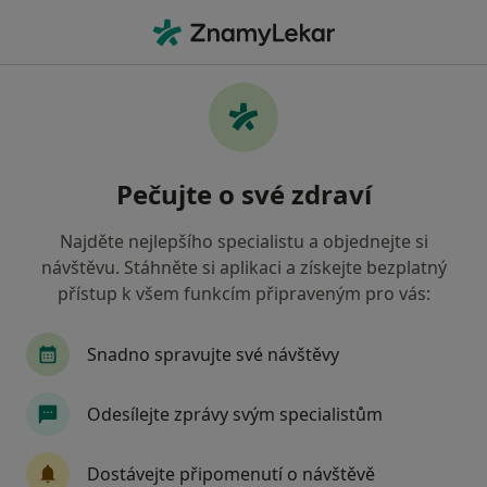
Hla
Gynekolog • Klášterec nad Ohří, ústecký
Filtry
Mapa
Gynekolog Klášterec nad Ohří
Pečujte o své zdraví
Jak řadíme výsledky vyhledávání?
Najděte nejlepšího specialistu a objednejte si
návštěvu. Stáhněte si aplikaci a získejte bezplatný
Jakou pojišťovnu máte?
přístup k všem funkcím připraveným pro vás:
Zdravotní pojišťovna ministerstva vnitra ČR
O
Snadno spravujte své návštěvy
Odesílejte zprávy svým specialistům
Dostávejte připomenutí o návštěvě