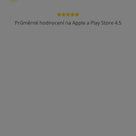
Průměrné hodnocení na Apple a Play Store 4.5
MUDr. Aleš Padrta
Gynekolog
Golovinova 1559, Kadaň
•
Mapa
Nemocnice Kadaň s.r.o. Gynekologicko – porodnické oddělení
Tento specialista nenabízí online rezervaci termínu na této adrese.
Rezervovat termín