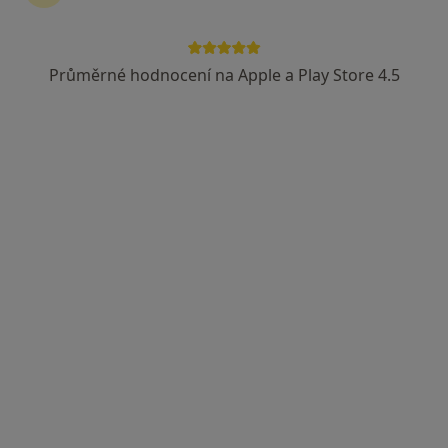
Průměrné hodnocení na Apple a Play Store 4.5
MUDr. Lukáš Svoboda
·
Více
Gynekolog
1 názor
J .Skupy 2304, Most
•
Mapa
GynVitae sro.
Tento specialista nenabízí online rezervaci termínu na této adrese.
Rezervovat termín