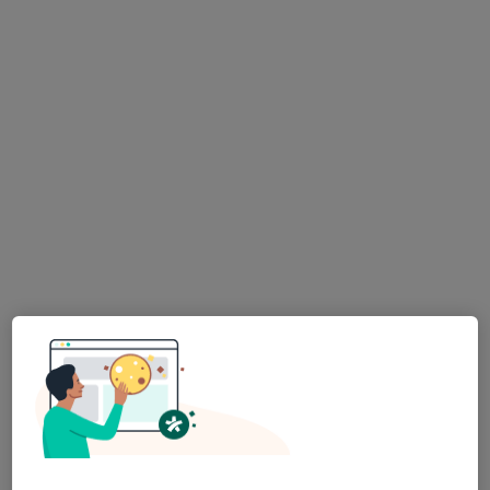
·
Více
Gynekolog
Vrchlického 7, Teplice
•
Mapa
Gynekolog
Tento specialista nenabízí online rezervaci termínu na této adrese.
Rezervovat termín
K dispozici jsou specialisté
Tito specialisté se nacházejí mimo Most, ústecký, v
oblastech blízkých vašemu vyhledávání.