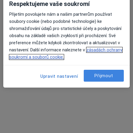
Respektujeme vaše soukromí
MUDr. Samer Asad
Přijetím povolujete nám a našim partnerům používat
·
Více
Gynekolog
soubory cookie (nebo podobné technologie) ke
722 názorů
shromažďování údajů pro statistické účely a poskytování
obsahu na základě vašich zvyklostí při procházení. Své
Branická 479/21, Praha
•
Mapa
preference můžete kdykoli zkontrolovat a aktualizovat v
Gynekologická ambulance MUDr. Samer Asad
nastavení. Další informace naleznete v
zásadách ochrany
Gynekologické vyšetření
500 Kč
soukromí a souborů cookie.
Tento specialista nenabízí online rezervaci termínu na této adrese.
Rezervovat termín
Přijmout
Upravit nastavení