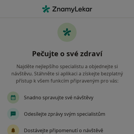
Hla
Gynekolog • Most, ústecký
Filtry
Mapa
Gynekolog Most
Pečujte o své zdraví
Jak řadíme výsledky vyhledávání?
Najděte nejlepšího specialistu a objednejte si
návštěvu. Stáhněte si aplikaci a získejte bezplatný
Jakou pojišťovnu máte?
přístup k všem funkcím připraveným pro vás:
Zdravotní pojišťovna ministerstva vnitra ČR
O
Snadno spravujte své návštěvy
Odesílejte zprávy svým specialistům
Dostávejte připomenutí o návštěvě